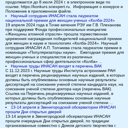
продолжается до 8 июля 2024 г. в электронном виде по
ссылке: https://konkurs.sciexpert.ru. Информация о конкурсе и
Положение в приложенном файле.
Научный сотрудник ИНАСАН стала лауреатом
национальной премии для женщин-ученых «Колба-2024»
19 апреля 2024 года в Точке кипения РЭУ им Г.В. Плеханова
при поддержке Фонда профессиональных инициатив
«Женщины атомной отрасли» прошла торжественная
церемония награждения победителей национальной премии
для женщин в науке и технологиях «Колба-2024». Научный
сотрудник ИНАСАН А.П. Топчиева стала лауреатом премии в
номинации «Популяризаторы науки». Ежегодная премия для
женщин-ученых и специалистов из различных
профессиональных сфер деятельности «Колба» ...
Научные труды ИНАСАН входят в перечень ВАК
С 11.12.2023 г. Научные труды Института астрономии РАН
входят в перечень рецензируемых научных изданий, в которых
должны быть опубликованы основные научные результаты
диссертаций на соискание ученой степени кандидата наук, на
соискание ученой степени доктора наук (перечень ВАК).
Ссылка на Перечень рецензируемых научных изданий, в
которых должны быть опубликованы основные научные
результаты диссертаций на соискание ученой степени ...
13-14 апреля в Звенигородской обсерватории ИНАСАН
прошли Дни открытых дверей
13-14 апреля в Звенигородской обсерватории ИНАСАН
прошли очередные Дни открытых дверей, по традиции
организованные совместно с Домом детского творчества г.