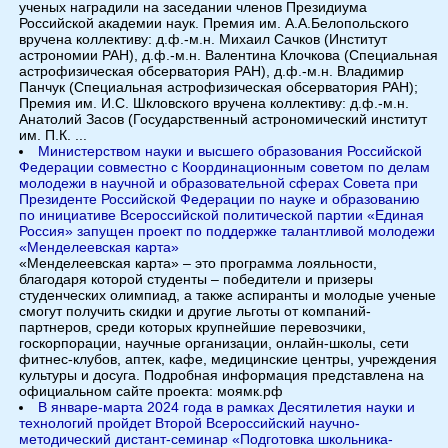
ученых наградили на заседании членов Президиума
Российской академии наук. Премия им. А.А.Белопольского
вручена коллективу: д.ф.-м.н. Михаил Сачков (Институт
астрономии РАН), д.ф.-м.н. Валентина Клочкова (Специальная
астрофизическая обсерватория РАН), д.ф.-м.н. Владимир
Панчук (Специальная астрофизическая обсерватория РАН);
Премия им. И.С. Шкловского вручена коллективу: д.ф.-м.н.
Анатолий Засов (Государственный астрономический институт
им. П.К. ...
Министерством науки и высшего образования Российской
Федерации совместно с Координационным советом по делам
молодежи в научной и образовательной сферах Совета при
Президенте Российской Федерации по науке и образованию
по инициативе Всероссийской политической партии «Единая
Россия» запущен проект по поддержке талантливой молодежи
«Менделеевская карта»
«Менделеевская карта» – это программа лояльности,
благодаря которой студенты – победители и призеры
студенческих олимпиад, а также аспиранты и молодые ученые
смогут получить скидки и другие льготы от компаний-
партнеров, среди которых крупнейшие перевозчики,
госкорпорации, научные организации, онлайн-школы, сети
фитнес-клубов, аптек, кафе, медицинские центры, учреждения
культуры и досуга. Подробная информация представлена на
официальном сайте проекта: моямк.рф
В январе-марта 2024 года в рамках Десятилетия науки и
технологий пройдет Второй Всероссийский научно-
методический дистант-семинар «Подготовка школьника-