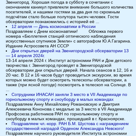
Звенигород. Хорошая погода в субботу в сочетании с
окончанием каникул привлекли внимание большого количества
посетителей, и нашими гостями за два дня по скромным
подсчётам стало больше полутора тысяч человек. Гости
обсерватории познакомились с историей её ...
12 апреля — День космонавтики в России
Поздравляем с Днем космонавтики! Обложка первого
номера «Бюллетеня станций оптического наблюдения
искусственных спутников Земли» с автографом Ю.А.Гагарина.
Издание Астросовета АН СССР
Дни открытых дверей на Звенигородской обсерватории 13
— 14 апреля 2024г.
13-14 апреля 2024 г. Институт астрономии РАН и Дом детского
творчества г. Звенигород проводят в Звенигородской
обсерватории дни открытых дверей. Начала сеансов в 12, 16 и
20 час. В 12 и 16 часов будут проводиться экскурсии, во время
которых можно будет осмотреть телескопы обсерватории, а
также (при ясной погоде) посмотреть в телескоп на Солнце. В
...
Сотрудники ИНАСАН заняли 3 место в VII Академиаде по
горнолыжному спорту и сноуборду в малых командах
Поздравляем Анну Михайловну Романовскую и Дмитрия
Алексеевича Кононова с медалью за 3 место в VII Академиаде
Профсоюза работников РАН по горнолыжному спорту и
сноуборду в малых командах, прошедшей в г. Красноярске.
Поздравляем чл.-корр. РАН Б.М. Шустова с награждением
государственной наградой Орденом Александра Невского!
Поздравляем научного руководителя Института астрономии