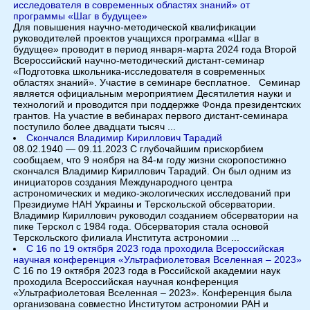
исследователя в современных областях знаний» от
программы «Шаг в будущее»
Для повышения научно-методической квалификации
руководителей проектов учащихся программа «Шаг в
будущее» проводит в период января-марта 2024 года Второй
Всероссийский научно-методический дистант-семинар
«Подготовка школьника-исследователя в современных
областях знаний». Участие в семинаре бесплатное. Семинар
является официальным мероприятием Десятилетия науки и
технологий и проводится при поддержке Фонда президентских
грантов. На участие в вебинарах первого дистант-семинара
поступило более двадцати тысяч ...
Скончался Владимир Кириллович Тарадий
08.02.1940 — 09.11.2023 С глубочайшим прискорбием
сообщаем, что 9 ноября на 84-м году жизни скоропостижно
скончался Владимир Кириллович Тарадий. Он был одним из
инициаторов создания Международного центра
астрономических и медико-экологических исследований при
Президиуме НАН Украины и Терскольской обсерватории.
Владимир Кириллович руководил созданием обсерватории на
пике Терскол с 1984 года. Обсерватория стала основой
Терскольского филиала Института астрономии ...
С 16 по 19 октября 2023 года проходила Всероссийская
научная конференция «Ультрафиолетовая Вселенная – 2023»
С 16 по 19 октября 2023 года в Российской академии наук
проходила Всероссийская научная конференция
«Ультрафиолетовая Вселенная – 2023». Конференция была
организована совместно Институтом астрономии РАН и