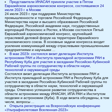
Представители ИНАСАН приняли участие в Пятом
Евразийском аэрокосмическом конгрессе, состоявшемся 24
июля 2023 г. в Москве
24 июля 2023 г. при поддержке Министерства
промышленности и торговли Российской Федерации,
Министерства науки и высшего образования Российской
Федерации, Российской академии наук, государственных
корпораций Роскосмос и Ростех, в Москве состоялся Пятый
Евразийский аэрокосмический конгресс, крупнейший
отраслевой деловой форум на территории Евразийского
экономического союза. В основные задачи конгресса входит
усиление коммуникаций между отраслевыми промышленными
предприятиями и научными ...
В мае 2023г. состоялся визит делегации Института
астрономии РАН и Института прикладной астрономии РАН в
Республику Куба для участия в заседании Российско-Кубинской
Рабочей группы по сотрудничеству в области науки,
технологий и окружающей среды
Состоялся визит делегации Института астрономии РАН и
Института прикладной астрономии РАН в Республику Куба для
участия в заседании Российско-Кубинской Рабочей группы по
сотрудничеству в области науки, технологий и окружающей
среды. Отмечено успешное развитие сотрудничества в
области астрономии между ИНАСАН, ИПА РАН и Институтом
геодезии и астрономии (Куба). В ходе визита обсуждены, в том
числе, вопросы ...
Открыта регистрация на Всероссийскую конференцию
«Ультрафиолетовая Вселенная-2023»