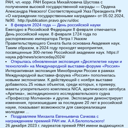
РАН, чл.-корр. РАН Бориса Михайловича Шустова с
получением высокой государственной награды — Ордена
Александра Невского! Соответствующий Указ Президента РФ
«О награждении государственными наградами» от 05.02.2024,
№90. http://publication.pravo.gov.ru/doc
8 февраля 2024 года — День российской науки
Ежегодно в Российской Федерации 8 февраля отмечается
День российской науки. 8 февраля 1724 года по
распоряжению императора Петра I Указом
Правительствующего Сената была основана Академия наук.
Таким образом, в 2024 году проходят мероприятия,
посвященные 300-летию Российской академии наук. https://
наука.рф/news/scienceday2024/
Открылась обновленная экспозиция «Десятилетие науки и
технологий» на Международной выставке-форуме «Россия»
Интерактивная экспозиция Минобрнауки России в рамках
Международной выставки-форума «Россия» пополнилась
новыми экспонатами. К действующей с ноября выставке
добавилось 25 новых объектов, среди которых, к примеру,
макеты ускорительного комплекса NICA, арктического автобуса
«Арктика», экспедиционного исследовательского судна
«Профессор Молчанов» и другие. Экспозиция демонстрирует
изменения, произошедшие за последние 20 лет в российской
науке, показывает возможности для самореализации
молодежи ...
Поздравляем Михаила Евгеньевича Сачкова с
награждением премией РАН им. А.А.Белопольского!
26 декабря 2023 г. лауреатов премий РАН имени выдающихся