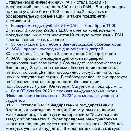
Отделением физических наук РАН и стала одним из
мероприятий, посвященных 300-летию РАН. В конференции
приняли участие более 100 человек из 25 научных и
образовательных организаций, а также предприятий
космической ...
Конкурс молодых учёных ИНАСАН — 9 ноября в 11:00
В четверг 9 ноября 2-23г. в 11:00 начнётся конференция
молодых ученых и специалистов Института астрономии РАН.
Приглашаются все желающие.
30 сентября и 1 октября в Звенигородской обсерватории
ИНАСАН прошли очередные дни открытых дверей
30 сентября и 1 октября в Звенигородской обсерватории
ИНАСАН прошли очередные дни открытых дверей,
организованные совместно с Домом детского творчества г.о.
Звенигород. За два дня гостями обсерватории стали около
пятисот человек. Для них проводились экскурсии, читались
научно-популярные лекции. В субботу удалось также провести
наблюдения, в хоте которых гости обсерватории
полюбовались Луной, Юпитером, Сатурном и некоторыми ...
04 и 05 октября 2023 г. пройдет международная школа
“Исследования экзопланет – 2023” для молодых ученых и
студентов
04 и 05 октября 2023 г. Федеральным государственным
бюджетным учреждением науки Институтом астрономии
Российской академии наук и лабораторией “Исследования
звезд с экзопланетами” будет проведена Международная
школа-конференция «Исследования экзопланет – 2023» для
молодых ученых и студентов. Школа организована как курс