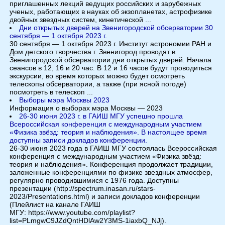
приглашенных лекций ведущих российских и зарубежных
ученых, работающих в науках об экзопланетах, астрофизике
двойных звездных систем, кинетической ...
Дни открытых дверей на Звенигородской обсерватории 30
сентября — 1 октября 2023 г.
30 сентября — 1 октября 2023 г. Институт астрономии РАН и
Дом детского творчества г. Звенигород проводят в
Звенигородской обсерватории дни открытых дверей. Начала
сеансов в 12, 16 и 20 час. В 12 и 16 часов будут проводиться
экскурсии, во время которых можно будет осмотреть
телескопы обсерватории, а также (при ясной погоде)
посмотреть в телескоп ...
Выборы мэра Москвы 2023
Информация о выборах мэра Москвы — 2023
26-30 июня 2023 г. в ГАИШ МГУ успешно прошла
Всероссийская конференция с международным участием
«Физика звёзд: теория и наблюдения». В настоящее время
доступны записи докладов конференции.
26-30 июня 2023 года в ГАИШ МГУ состоялась Всероссийская
конференция с международным участием «Физика звёзд:
теория и наблюдения». Конференция продолжает традиции,
заложенные конференциями по физике звездных атмосфер,
регулярно проводившимися с 1976 года. Доступны
презентации (http://spectrum.inasan.ru/stars-
2023/Presentations.html) и записи докладов конференции
(Плейлист на канале ГАИШ
МГУ: https://www.youtube.com/playlist?
list=PLmgwC9JZdQntHDlAw2Y3MS-1iaxbQ_NJj).