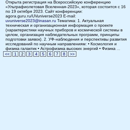
Открыта регистрация на Всероссийскую конференцию
«Ультрафиолетовая Вселенная-2023», которая состоится с 16
по 19 октября 2023. Сайт конференции:
agora.guru.ru/UVuniverse2023 E-mail:
uvuniverse2023@inasan.ru
Тематика: 1. Актуальная
техническая и организационная информация о проекте
(характеристики научных приборов и космической системы в
целом, организация наблюдательных программ, принципы
подготовки заявок). 2. УФ-наблюдения и перспективы развития
исследований по научным направлениям: • Космология и
физика галактик • Астрофизика высоких энергий • Физика ...
<<
1
2
3
4
5
6
7
8
>>