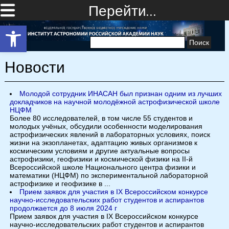
Перейти…
Открыть панель инструментов
Найти:
Новости
Молодой сотрудник ИНАСАН был признан одним из лучших
докладчиков на научной молодёжной астрофизической школе
НЦФМ
Более 80 исследователей, в том числе 55 студентов и
молодых учёных, обсудили особенности моделирования
астрофизических явлений в лабораторных условиях, поиск
жизни на экзопланетах, адаптацию живых организмов к
космическим условиям и другие актуальные вопросы
астрофизики, геофизики и космической физики на II-й
Всероссийской школе Национального центра физики и
математики (НЦФМ) по экспериментальной лабораторной
астрофизике и геофизике в ...
Прием заявок для участия в IX Всероссийском конкурсе
научно-исследовательских работ студентов и аспирантов
продолжается до 8 июля 2024 г
Прием заявок для участия в IX Всероссийском конкурсе
научно-исследовательских работ студентов и аспирантов