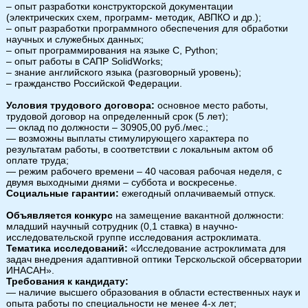
– опыт разработки конструкторской документации
(электрических схем, программ- методик, АВПКО и др.);
– опыт разработки программного обеспечения для обработки
научных и служебных данных;
– опыт программирования на языке С, Python;
– опыт работы в САПР SolidWorks;
– знание английского языка (разговорный уровень);
– гражданство Российской Федерации.
Условия трудового договора:
основное место работы,
трудовой договор на определенный срок (5 лет);
— оклад по должности – 30905,00 руб./мес.;
— возможны выплаты стимулирующего характера по
результатам работы, в соответствии с локальным актом об
оплате труда;
— режим рабочего времени – 40 часовая рабочая неделя, с
двумя выходными днями – суббота и воскресенье.
Социальные гарантии:
ежегодный оплачиваемый отпуск.
Объявляется конкурс
на замещение вакантной должности:
младший научный сотрудник (0,1 ставка) в научно-
исследовательской группе исследования астроклимата.
Тематика исследований:
«Исследование астроклимата для
задач внедрения адаптивной оптики Терскольской обсерватории
ИНАСАН».
Требования к кандидату:
— наличие высшего образования в области естественных наук и
опыта работы по специальности не менее 4-х лет;