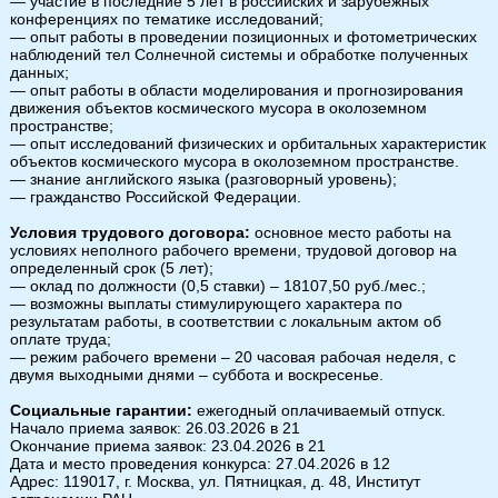
— участие в последние 5 лет в российских и зарубежных
конференциях по тематике исследований;
— опыт работы в проведении позиционных и фотометрических
наблюдений тел Солнечной системы и обработке полученных
данных;
— опыт работы в области моделирования и прогнозирования
движения объектов космического мусора в околоземном
пространстве;
— опыт исследований физических и орбитальных характеристик
объектов космического мусора в околоземном пространстве.
— знание английского языка (разговорный уровень);
— гражданство Российской Федерации.
Условия трудового договора:
основное место работы на
условиях неполного рабочего времени, трудовой договор на
определенный срок (5 лет);
— оклад по должности (0,5 ставки) – 18107,50 руб./мес.;
— возможны выплаты стимулирующего характера по
результатам работы, в соответствии с локальным актом об
оплате труда;
— режим рабочего времени – 20 часовая рабочая неделя, с
двумя выходными днями – суббота и воскресенье.
Социальные гарантии:
ежегодный оплачиваемый отпуск.
Начало приема заявок: 26.03.2026 в 21
Окончание приема заявок: 23.04.2026 в 21
Дата и место проведения конкурса: 27.04.2026 в 12
Адрес: 119017, г. Москва, ул. Пятницкая, д. 48, Институт