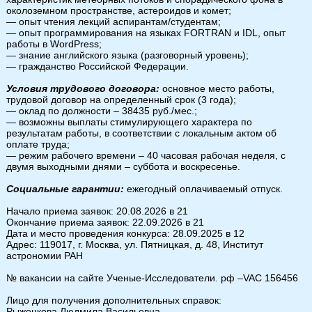
околоземном пространстве, астероидов и комет;
— опыт чтения лекций аспирантам/студентам;
— опыт программирования на языках FORTRAN и IDL, опыт
работы в WordPress;
— знание английского языка (разговорный уровень);
— гражданство Российской Федерации.
Условия трудового договора:
основное место работы,
трудовой договор на определенный срок (3 года);
— оклад по должности – 38435 руб./мес.;
— возможны выплаты стимулирующего характера по
результатам работы, в соответствии с локальным актом об
оплате труда;
— режим рабочего времени – 40 часовая рабочая неделя, с
двумя выходными днями – суббота и воскресенье.
Социальные гарантии:
ежегодный оплачиваемый отпуск.
Начало приема заявок: 20.08.2026 в 21
Окончание приема заявок: 22.09.2026 в 21
Дата и место проведения конкурса: 28.09.2025 в 12
Адрес: 119017, г. Москва, ул. Пятницкая, д. 48, Институт
астрономии РАН
№ вакансии на сайте Ученые-Исследователи. рф –VAC 156456
Лицо для получения дополнительных справок:
Рыженкова Людмила Васильевна