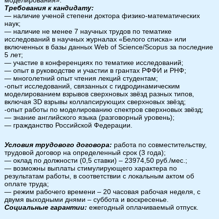
моделирования».
Требования к кандидату:
— наличие ученой степени доктора физико-математических
наук;
— наличие не менее 7 научных трудов по тематике
исследований в научных журналах «Белого списка» или
включенных в базы данных Web of Science/Scopus за последние
5 лет;
— участие в конференциях по тематике исследований;
— опыт в руководстве и участии в грантах РФФИ и РНФ;
— многолетний опыт чтения лекций студентам;
-опыт исследований, связанных с гидродинамическим
моделированием взрывов сверхновых звёзд разных типов,
включая 3D взрывы коллапсирующих сверхновых звёзд;
-опыт работы по моделированию спектров сверхновых звёзд;
— знание английского языка (разговорный уровень);
— гражданство Российской Федерации.
Условия трудового договора:
работа по совместительству,
трудовой договор на определенный срок (3 года);
— оклад по должности (0,5 ставки) – 23974,50 руб./мес.;
— возможны выплаты стимулирующего характера по
результатам работы, в соответствии с локальным актом об
оплате труда;
— режим рабочего времени – 20 часовая рабочая неделя, с
двумя выходными днями – суббота и воскресенье.
Социальные гарантии:
ежегодный оплачиваемый отпуск.