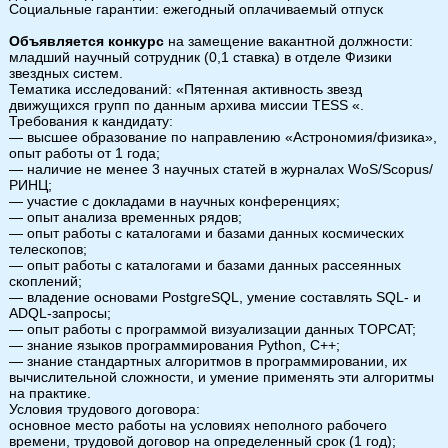
Социальные гарантии: ежегодный оплачиваемый отпуск
Объявляется конкурс
на замещение вакантной должности:
младший научный сотрудник (0,1 ставка) в отделе Физики
звездных систем.
Тематика исследований: «Пятенная активность звезд
движущихся групп по данным архива миссии TESS «.
Требования к кандидату:
— высшее образование по направлению «Астрономия/физика»,
опыт работы от 1 года;
— наличие не менее 3 научных статей в журналах WoS/Scopus/
РИНЦ;
— участие с докладами в научных конференциях;
— опыт анализа временных рядов;
— опыт работы с каталогами и базами данных космических
телескопов;
— опыт работы с каталогами и базами данных рассеянных
скоплений;
— владение основами PostgreSQL, умение составлять SQL- и
ADQL-запросы;
— опыт работы с программой визуализации данных TOPCAT;
— знание языков программирования Python, C++;
— знание стандартных алгоритмов в программировании, их
вычислительной сложности, и умение применять эти алгоритмы
на практике.
Условия трудового договора:
основное место работы на условиях неполного рабочего
времени, трудовой договор на определенный срок (1 год);