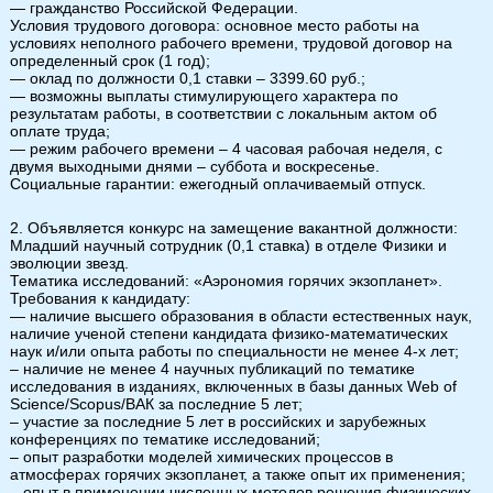
— гражданство Российской Федерации.
Условия трудового договора: основное место работы на
условиях неполного рабочего времени, трудовой договор на
определенный срок (1 год);
— оклад по должности 0,1 ставки – 3399.60 руб.;
— возможны выплаты стимулирующего характера по
результатам работы, в соответствии с локальным актом об
оплате труда;
— режим рабочего времени – 4 часовая рабочая неделя, с
двумя выходными днями – суббота и воскресенье.
Социальные гарантии: ежегодный оплачиваемый отпуск.
2. Объявляется конкурс на замещение вакантной должности:
Младший научный сотрудник (0,1 ставка) в отделе Физики и
эволюции звезд.
Тематика исследований: «Аэрономия горячих экзопланет».
Требования к кандидату:
— наличие высшего образования в области естественных наук,
наличие ученой степени кандидата физико-математических
наук и/или опыта работы по специальности не менее 4-х лет;
– наличие не менее 4 научных публикаций по тематике
исследования в изданиях, включенных в базы данных Web of
Science/Scopus/ВАК за последние 5 лет;
– участие за последние 5 лет в российских и зарубежных
конференциях по тематике исследований;
– опыт разработки моделей химических процессов в
атмосферах горячих экзопланет, а также опыт их применения;
– опыт в применении численных методов решения физических