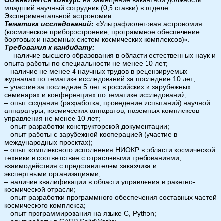
Объявляется конкурс
на замещение вакантной должности:
младший научный сотрудник (0,5 ставки) в отделе
Экспериментальной астрономии.
Тематика исследований:
«Ультрафиолетовая астрономия
(космическое приборостроение, программное обеспечение
бортовых и наземных систем космических комплексов)».
Требования к кандидату:
— наличие высшего образования в области естественных наук и
опыта работы по специальности не менее 10 лет;
– наличие не менее 4 научных трудов в рецензируемых
журналах по тематике исследований за последние 10 лет;
– участие за последние 5 лет в российских и зарубежных
семинарах и конференциях по тематике исследований;
– опыт создания (разработка, проведение испытаний) научной
аппаратуры, космических аппаратов, наземных комплексов
управления не менее 10 лет;
– опыт разработки конструкторской документации;
– опыт работы с зарубежной кооперацией (участие в
международных проектах);
– опыт комплексного исполнения НИОКР в области космической
техники в соответствие с отраслевыми требованиями,
взаимодействия с представителем заказчика и
экспертными организациями;
– наличие квалификации в области управления в ракетно-
космической отрасли;
– опыт разработки программного обеспечения составных частей
космического комплекса;
– опыт программирования на языке С, Python;