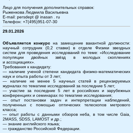
Лицо для получения дополнительных справок:
Рыженкова Людмила Васильевна
E-mail: persdept @ inasan . ru
Телефон: +7(495)951-07-30
29.01.2026
Объявляется конкурс
на замещение вакантной должности:
научный сотрудник (0,2 ставки) в отделе Физики звездных
систем для проведения исследований по теме: «Исследование
популяции двойных звёзд в молодых скоплениях
и ассоциациях».
Требования к кандидату:
— наличие ученой степени кандидата физико-математических
наук и опыта работы от 3 лет;
— наличие не менее 5 научных статей в рецензируемых
журналах по тематике исследований за последние 5 лет;
— участие за последние 5 лет в российских и зарубежных
конференциях и семинарах по тематике исследования;
— опыт постановки задач и интерпретации наблюдений,
полученных с помощью оптических телескопов метрового
класса;
— опыт работы с данными обзоров неба, в том числе Gaia,
2MASS, SDSS, LAMOST и др.;
— знание английского языка;
— гражданство Российской Федерации.