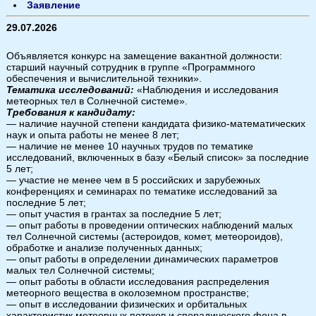
Заявление
29.07.2026
Объявляется конкурс на замещение вакантной должности:
старший научный сотрудник в группе «Программного
обеспечения и вычислительной техники».
Тематика исследований:
«Наблюдения и исследования
метеорных тел в Солнечной системе».
Требования к кандидату:
— наличие научной степени кандидата физико-математических
наук и опыта работы не менее 8 лет;
— наличие не менее 10 научных трудов по тематике
исследований, включенных в базу «Белый список» за последние
5 лет;
— участие не менее чем в 5 российских и зарубежных
конференциях и семинарах по тематике исследований за
последние 5 лет;
— опыт участия в грантах за последние 5 лет;
— опыт работы в проведении оптических наблюдений малых
тел Солнечной системы (астероидов, комет, метеороидов),
обработке и анализе полученных данных;
— опыт работы в определении динамических параметров
малых тел Солнечной системы;
— опыт работы в области исследования распределения
метеорного вещества в околоземном пространстве;
— опыт в исследовании физических и орбитальных
характеристик метеорных потоков и спорадического фона в