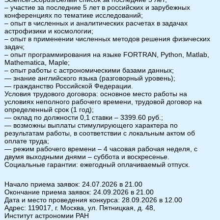
– участие за последние 5 лет в российских и зарубежных
конференциях по тематике исследований;
– опыт в численных и аналитических расчетах в задачах
астрофизики и космологии;
– опыт в применении численных методов решения физических
задач;
– опыт программирования на языке FORTRAN, Python, Matlab,
Mathematica, Maple;
– опыт работы с астрономическими базами данных;
— знание английского языка (разговорный уровень);
— гражданство Российской Федерации.
Условия трудового договора: основное место работы на
условиях неполного рабочего времени, трудовой договор на
определенный срок (1 год);
— оклад по должности 0,1 ставки – 3399.60 руб.;
— возможны выплаты стимулирующего характера по
результатам работы, в соответствии с локальным актом об
оплате труда;
— режим рабочего времени – 4 часовая рабочая неделя, с
двумя выходными днями – суббота и воскресенье.
Социальные гарантии: ежегодный оплачиваемый отпуск.
Начало приема заявок: 24.07.2026 в 21.00
Окончание приема заявок: 24.09.2026 в 21.00
Дата и место проведения конкурса: 28.09.2026 в 12.00
Адрес: 119017, г. Москва, ул. Пятницкая, д. 48,
Институт астрономии РАН