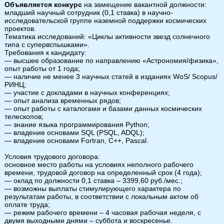
Объявляется конкурс
на замещение вакантной должности:
младший научный сотрудник (0,1 ставка) в научно-
исследовательской группе наземной поддержки космических
проектов.
Тематика исследований: «Циклы активности звезд солнечного
типа с супервспышками».
Требования к кандидату:
— высшее образование по направлению «Астрономия/физика»,
опыт работы от 1 года;
— наличие не менее 3 научных статей в изданиях WoS/ Scopus/
РИНЦ;
— участие с докладами в научных конференциях;
— опыт анализа временных рядов;
— опыт работы с каталогами и базами данных космических
телескопов;
— знание языка программирования Python;
— владение основами SQL (PSQL, ADQL);
— владение основами Fortran, C++, Pascal.
Условия трудового договора:
основное место работы на условиях неполного рабочего
времени, трудовой договор на определенный срок (4 года);
— оклад по должности 0,1 ставка – 3399,60 руб./мес.;
— возможны выплаты стимулирующего характера по
результатам работы, в соответствии с локальным актом об
оплате труда;
— режим рабочего времени – 4 часовая рабочая неделя, с
двумя выходными днями – суббота и воскресенье.