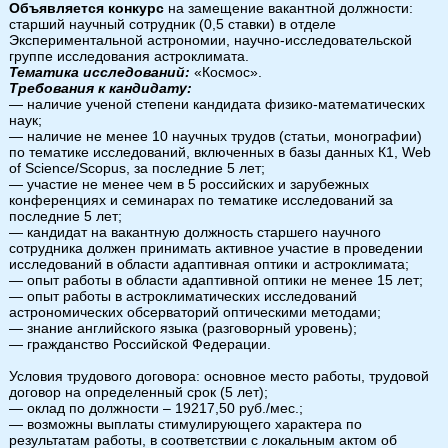
Объявляется конкурс
на замещение вакантной должности:
старший научный сотрудник (0,5 ставки) в отделе
Экспериментальной астрономии, научно-исследовательской
группе исследования астроклимата.
Тематика исследований:
«Космос».
Требования к кандидату:
— наличие ученой степени кандидата физико-математических
наук;
— наличие не менее 10 научных трудов (статьи, монографии)
по тематике исследований, включенных в базы данных К1, Web
of Science/Scopus, за последние 5 лет;
— участие не менее чем в 5 российских и зарубежных
конференциях и семинарах по тематике исследований за
последние 5 лет;
— кандидат на вакантную должность старшего научного
сотрудника должен принимать активное участие в проведении
исследований в области адаптивная оптики и астроклимата;
— опыт работы в области адаптивной оптики не менее 15 лет;
— опыт работы в астроклиматических исследований
астрономических обсерваторий оптическими методами;
— знание английского языка (разговорный уровень);
— гражданство Российской Федерации.
Условия трудового договора: основное место работы, трудовой
договор на определенный срок (5 лет);
— оклад по должности – 19217,50 руб./мес.;
— возможны выплаты стимулирующего характера по
результатам работы, в соответствии с локальным актом об