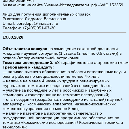
астрономии РАН
№ вакансии на сайте Ученые-Исследователи. рф –VAC 152359
Лицо для получения дополнительных справок:
Рыженкова Людмила Васильевна
E-mail: persdept @ inasan . ru
Телефон: +7(495)951-07-30
19.03.2026
Объявляется конкурс
на замещение вакантной должности:
младший научный сотрудник (1 ставка (2 чел. по 0,5 ставки)) в
отделе Экспериментальной астрономии.
Тематика исследований:
«Ультрафиолетовая астрономия (косм
Требования к кандидату:
— наличие высшего образования в области естественных наук и
опыта работы по специальности не менее 4-х лет;
– наличие не менее 4 научных трудов в рецензируемых
журналах по тематике исследований за последние 5 лет;
– участие за последние 5 лет в российских и зарубежных
семинарах и конференциях по тематике исследований;
– опыт создания (разработка, проведение испытаний) научной
аппаратуры, космических аппаратов, наземно-космических
комплексов управления не менее 5 лет;
– наличие патентов на изобретение, свидетельств о
государственной регистрации программного обеспечения по
тематике «Космические исследования / Космическая техника и
технология»;