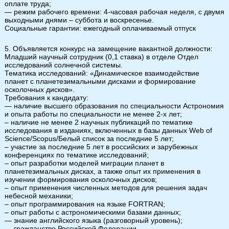
оплате труда;
— режим рабочего времени: 4-часовая рабочая неделя, с двумя
выходными днями – суббота и воскресенье.
Социальные гарантии: ежегодный оплачиваемый отпуск
5. Объявляется конкурс на замещение вакантной должности:
Младший научный сотрудник (0,1 ставка) в отделе Отдел
исследований солнечной системы.
Тематика исследований: «Динамическое взаимодействие
планет с планетезимальными дисками и формирование
осколочных дисков».
Требования к кандидату:
— наличие высшего образования по специальности Астрономия
и опыта работы по специальности не менее 2-х лет;
– наличие не менее 2 научных публикаций по тематике
исследования в изданиях, включенных в базы данных Web of
Science/Scopus/Белый список за последние 5 лет;
– участие за последние 5 лет в российских и зарубежных
конференциях по тематике исследований;
– опыт разработки моделей миграции планет в
планетезимальных дисках, а также опыт их применения в
изучении формирования осколочных дисков;
– опыт применения численных методов для решения задач
небесной механики;
– опыт программирования на языке FORTRAN;
– опыт работы с астрономическими базами данных;
— знание английского языка (разговорный уровень);
— гражданство Российской Федерации.