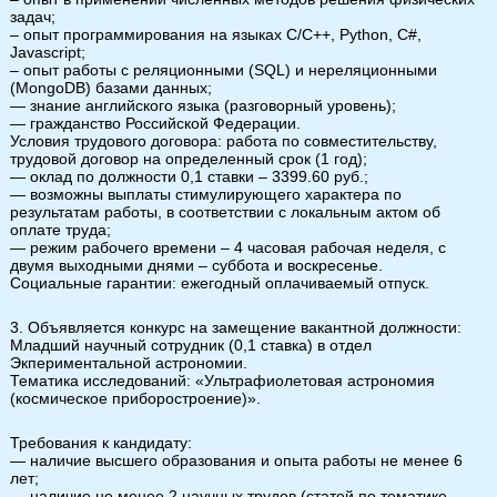
задач;
– опыт программирования на языках C/C++, Python, C#,
Javascript;
– опыт работы с реляционными (SQL) и нереляционными
(MongoDB) базами данных;
— знание английского языка (разговорный уровень);
— гражданство Российской Федерации.
Условия трудового договора: работа по совместительству,
трудовой договор на определенный срок (1 год);
— оклад по должности 0,1 ставки – 3399.60 руб.;
— возможны выплаты стимулирующего характера по
результатам работы, в соответствии с локальным актом об
оплате труда;
— режим рабочего времени – 4 часовая рабочая неделя, с
двумя выходными днями – суббота и воскресенье.
Социальные гарантии: ежегодный оплачиваемый отпуск.
3. Объявляется конкурс на замещение вакантной должности:
Младший научный сотрудник (0,1 ставка) в отдел
Экпериментальной астрономии.
Тематика исследований: «Ультрафиолетовая астрономия
(космическое приборостроение)».
Требования к кандидату:
— наличие высшего образования и опыта работы не менее 6
лет;
— наличие не менее 2 научных трудов (статей по тематике