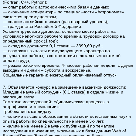
(Fortran, C++, Python);
— опыт работы с астрономическими базами данных;
— окончание аспирантуры по специальности «Астрономия»
считается преимуществом;
— знание английского языка (разговорный уровень);
— гражданство Российской Федерации.
Условия трудового договора: основное место работы на
условиях неполного рабочего времени, трудовой договор на
определенный срок (1 год);
— оклад по должности 0,1 ставки — 3399,60 руб.;
— возможны выплаты стимулирующего характера по
результатам работы, в соответствии с локальным актом об
оплате труда;
— режим рабочего времени: 4-часовая рабочая неделя, с двумя
выходными днями – суббота и воскресенье.
Социальные гарантии: ежегодный оплачиваемый отпуск
7. Объявляется конкурс на замещение вакантной должности:
Младший научный сотрудник (0,1 ставка) в отделе Физики и
эволюции звезд.
Тематика исследований: «Динамические процессы в
астрофизике и космологии».
Требования к кандидату:
– наличие высшего образования в области естественных наук и
опыта работы по специальности не менее 3-х лет;
– наличие не менее 2 научных публикаций по тематике
исследования в изданиях, включенных в базы данных Web of
Science/Scopus/Белый список за последние 5 лет;