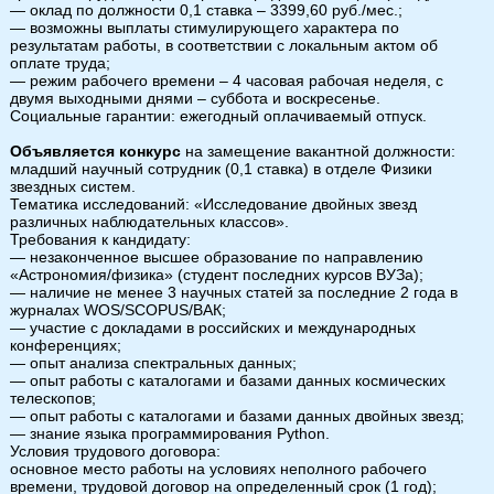
— оклад по должности 0,1 ставка – 3399,60 руб./мес.;
— возможны выплаты стимулирующего характера по
результатам работы, в соответствии с локальным актом об
оплате труда;
— режим рабочего времени – 4 часовая рабочая неделя, с
двумя выходными днями – суббота и воскресенье.
Социальные гарантии: ежегодный оплачиваемый отпуск.
Объявляется конкурс
на замещение вакантной должности:
младший научный сотрудник (0,1 ставка) в отделе Физики
звездных систем.
Тематика исследований: «Исследование двойных звезд
различных наблюдательных классов».
Требования к кандидату:
— незаконченное высшее образование по направлению
«Астрономия/физика» (студент последних курсов ВУЗа);
— наличие не менее 3 научных статей за последние 2 года в
журналах WOS/SCOPUS/ВАК;
— участие с докладами в российских и международных
конференциях;
— опыт анализа спектральных данных;
— опыт работы с каталогами и базами данных космических
телескопов;
— опыт работы с каталогами и базами данных двойных звезд;
— знание языка программирования Python.
Условия трудового договора:
основное место работы на условиях неполного рабочего
времени, трудовой договор на определенный срок (1 год);