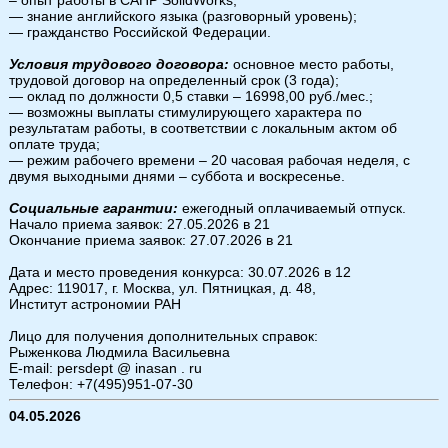
– опыт работы в САПР SolidWorks;
— знание английского языка (разговорный уровень);
— гражданство Российской Федерации.
Условия трудового договора:
основное место работы,
трудовой договор на определенный срок (3 года);
— оклад по должности 0,5 ставки – 16998,00 руб./мес.;
— возможны выплаты стимулирующего характера по
результатам работы, в соответствии с локальным актом об
оплате труда;
— режим рабочего времени – 20 часовая рабочая неделя, с
двумя выходными днями – суббота и воскресенье.
Социальные гарантии:
ежегодный оплачиваемый отпуск.
Начало приема заявок: 27.05.2026 в 21
Окончание приема заявок: 27.07.2026 в 21
Дата и место проведения конкурса: 30.07.2026 в 12
Адрес: 119017, г. Москва, ул. Пятницкая, д. 48,
Институт астрономии РАН
Лицо для получения дополнительных справок:
Рыженкова Людмила Васильевна
E-mail: persdept @ inasan . ru
Телефон: +7(495)951-07-30
04.05.2026