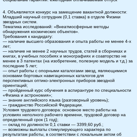
4. Объявляется конкурс на замещение вакантной должности:
Младший научный сотрудник (0,1 ставка) в отделе Физики
звездных систем.
Тематика исследований: «Внеатмосферные методы
обнаружения космических объектов».
Требования к кандидату:
— наличие высшего образования и опыта работы не менее 4-х
лет;
— наличие не менее 2 научных трудов, статей в сборниках и
книгах, в учебных пособиях и монографиях и соавторство не
менее в 3 патентах (на изобретение, полезную модель и т.д.) за
последние 5 лет;
— опыт работы с опорными каталогами звезд, являющимися
основами бортовых навигационных каталогов для
перспективных оптико-электронных приборов звездной
ориентаций;
— пройденный курс обучения в аспирантуре по специальности
«Физика и астрономия»;
— знание английского языка (разговорный уровень);
— гражданство Российской Федерации.
Условия трудового договора: основное место работы на
условиях неполного рабочего времени, трудовой договор на
определенный срок (1 год);
— оклад по должности 0,1 ставки — 3399,60 руб.;
— возможны выплаты стимулирующего характера по
результатам работы, в соответствии с локальным актом об