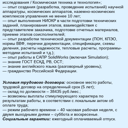
исследования / Космическая техника и технология»;
— опыт создания (разработка, проведение испытаний) научной
аппаратуры, космических аппаратов, наземно-космических
комплексов управления не менее 10 лет;
— опыт выполнения НИОКР в части подготовки технических
заданий, планирования этапов, взаимодействия с
представителем заказчика, подготовке отчетных материалов,
приемке этапов соисполнителей;
— опыт разработки технической документации (ПОН, КПЭО,
нормы ВВФ, перечни документации, спецификации, схемы
деления, расчеты надежности, тепловые расчеты, программы-
методики испытаний и т.д.);
— опыт работы в САПР SolidWorks (включая Simulation);
— знание ГОСТ ЕСКД, РВ, ОСТ;
— знание английского языка (разговорный уровень);
— гражданство Российской Федерации.
Условия трудового договора:
основное место работы,
трудовой договор на определенный срок (5 лет);
— оклад по должности – 38435 руб./мес.;
— возможны выплаты стимулирующего характера по
результатам работы, в соответствии с локальным актом об
оплате труда;
— режим рабочего времени – 40 часовая рабочая неделя, с
двумя выходными днями – суббота и воскресенье.
Социальные гарантии:
ежегодный оплачиваемый отпуск.