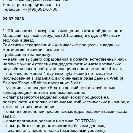
E-mail: persdept @ inasan . ru
Телефон: +7(495)951-07-30
24.07.2026
1. Объявляется конкурс на замещение вакантной должности:
Младший научный сотрудник (0,1 ставка) в отделе Физики и
эволюции звезд.
Тематика исследований: «Химические процессы в ледяных
мантиях космических пылинок».
Требования к кандидату:
— наличие высшего образования в области естественных наук,
наличие ученой степени кандидата физико-математических
наук и/или опыта работы по специальности не менее 4-х лет;
– наличие не менее 4 научных публикаций по тематике
исследования в изданиях, включенных в базы данных Web of
Science/Scopus/ВАК за последние 5 лет;
– участие за последние 5 лет в российских и зарубежных
конференциях по тематике исследований;
– опыт разработки моделей химических процессов на
поверхности и в толще ледяных мантий космических пылинок, а
также опыт их применения;
– опыт в применении численных методов решения физических
задач;
– опыт программирования на языке FORTRAN;
– опыт работы с астрономическими базами данных;
— знание английского языка (разговорный уровень);