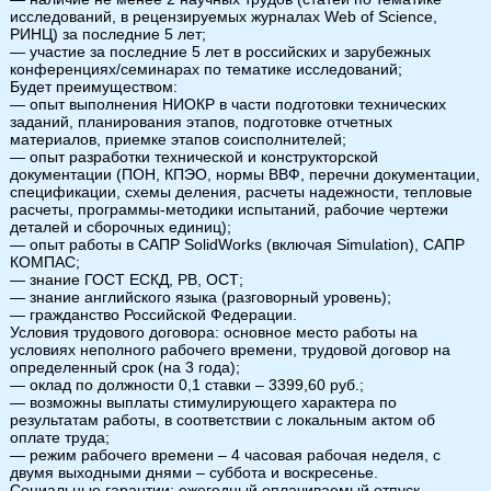
исследований, в рецензируемых журналах Web of Science,
РИНЦ) за последние 5 лет;
— участие за последние 5 лет в российских и зарубежных
конференциях/семинарах по тематике исследований;
Будет преимуществом:
— опыт выполнения НИОКР в части подготовки технических
заданий, планирования этапов, подготовке отчетных
материалов, приемке этапов соисполнителей;
— опыт разработки технической и конструкторской
документации (ПОН, КПЭО, нормы ВВФ, перечни документации,
спецификации, схемы деления, расчеты надежности, тепловые
расчеты, программы-методики испытаний, рабочие чертежи
деталей и сборочных единиц);
— опыт работы в САПР SolidWorks (включая Simulation), САПР
КОМПАС;
— знание ГОСТ ЕСКД, РВ, ОСТ;
— знание английского языка (разговорный уровень);
— гражданство Российской Федерации.
Условия трудового договора: основное место работы на
условиях неполного рабочего времени, трудовой договор на
определенный срок (на 3 года);
— оклад по должности 0,1 ставки – 3399,60 руб.;
— возможны выплаты стимулирующего характера по
результатам работы, в соответствии с локальным актом об
оплате труда;
— режим рабочего времени – 4 часовая рабочая неделя, с
двумя выходными днями – суббота и воскресенье.
Социальные гарантии: ежегодный оплачиваемый отпуск