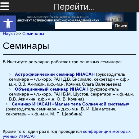
Перейти…
Открыть панель инструментов
Найти:
Наука
>>
Семинары
Семинары
В Институте регулярно работают три основных семинара:
Астрофизический семинар ИНАСАН
(руководитель
семинара – чл.-корр. РАН Д.В.
Бисикало, секретари – к.ф.-
м.н. В.В.
Акимкин, к.ф.-м.н. Кочина Ольга Валерьевна)
Объединенный семинар ИНАСАН
(руководитель
семинара – чл.-корр. РАН Б.М.
Шустов, секретари – к.ф.-м.н.
В.В.
Акимкин, к.ф.-м.н. О. В. Кочина)
Семинар ИНАСАН «Малые тела Солнечной системы»
(руководитель семинара – д.ф.-м.н. В. И. Шематович,
секретарь – к.ф.-м.н. М. П. Щербина)
Кроме того, один раз в год проводится
конференция молодых
ученых ИНАСАН