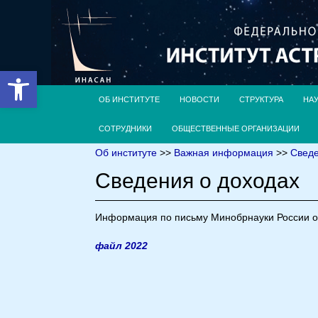
Открыть панель инструментов
ОБ ИНСТИТУТЕ
НОВОСТИ
СТРУКТУРА
НА
СОТРУДНИКИ
ОБЩЕСТВЕННЫЕ ОРГАНИЗАЦИИ
Об институте
>>
Важная информация
>>
Сведе
Сведения о доходах
Информация по письму Минобрнауки России о
файл 2022