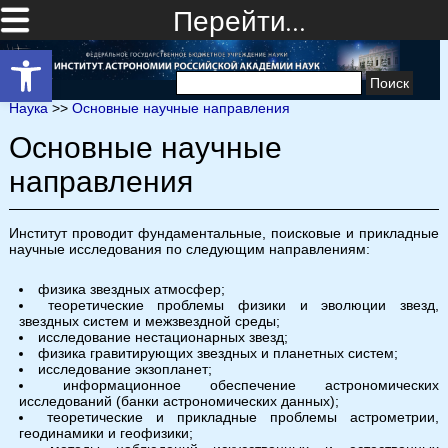
Перейти…
Открыть панель инструментов
Найти:
Наука
>>
Основные научные направления
Основные научные
направления
Институт проводит фундаментальные, поисковые и прикладные
научные исследования по следующим направлениям:
физика звездных атмосфер;
теоретические проблемы физики и эволюции звезд,
звездных систем и межзвездной среды;
исследование нестационарных звезд;
физика гравитирующих звездных и планетных систем;
исследование экзопланет;
информационное обеспечение астрономических
исследований (банки астрономических данных);
теоретические и прикладные проблемы астрометрии,
геодинамики и геофизики;