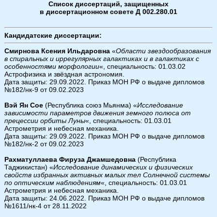
Список диссертаций, защищенных
в диссертационном совете Д 002.280.01
Кандидатские диссертации:
Смирнова Ксения Ильдаровна
«
Области звездообразования
в спиральных и иррегулярных галактиках и в галактиках с
особенностями морфологии
«, специальность: 01.03.02
Астрофизика и звёздная астрономия.
Дата защиты: 29.09.2022. Приказ МОН РФ о выдаче дипломов
№182/нк-9 от 09.02.2023
Вэй Ян Сое
(Республика союз Мьянма) «
Исследование
зависимости параметров движения земного полюса от
прецессии орбиты Луны
«, специальность: 01.03.01
Астрометрия и небесная механика.
Дата защиты: 29.09.2022. Приказ МОН РФ о выдаче дипломов
№182/нк-2 от 09.02.2023
Рахматуллаева Фируза Джамшедовна
(Республика
Таджикистан) «
Исследование динамических и физических
свойств избранных активных малых тел Солнечной системы
по оптическим наблюдениям
«, специальность: 01.03.01
Астрометрия и небесная механика.
Дата защиты: 24.06.2022. Приказ МОН РФ о выдаче дипломов
№1611/нк-4 от 28.11.2022