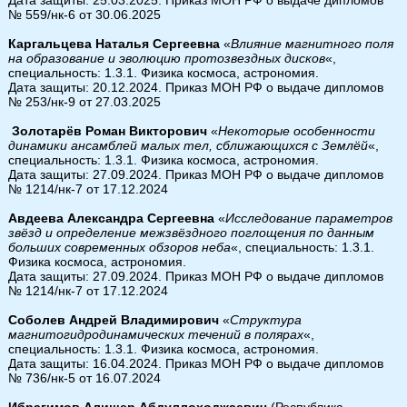
№ 559/нк-6 от 30.06.2025
Каргальцева Наталья Сергеевна
«
Влияние магнитного поля
на образование и эволюцию протозвездных дисков
«,
специальность: 1.3.1. Физика космоса, астрономия.
Дата защиты: 20.12.2024. Приказ МОН РФ о выдаче дипломов
№ 253/нк-9 от 27.03.2025
Золотарёв Роман Викторович
«
Некоторые особенности
динамики ансамблей малых тел, сближающихся с Землёй
«,
специальность: 1.3.1. Физика космоса, астрономия.
Дата защиты: 27.09.2024. Приказ МОН РФ о выдаче дипломов
№ 1214/нк-7 от 17.12.2024
Авдеева Александра Сергеевна
«
Исследование параметров
звёзд и определение межзвёздного поглощения по данным
больших современных обзоров неба
«, специальность: 1.3.1.
Физика космоса, астрономия.
Дата защиты: 27.09.2024. Приказ МОН РФ о выдаче дипломов
№ 1214/нк-7 от 17.12.2024
Соболев Андрей Владимирович
«
Структура
магнитогидродинамических течений в полярах
«,
специальность: 1.3.1. Физика космоса, астрономия.
Дата защиты: 16.04.2024. Приказ МОН РФ о выдаче дипломов
№ 736/нк-5 от 16.07.2024
Ибрагимов Алишер Абдуллоходжаевич
(Республика