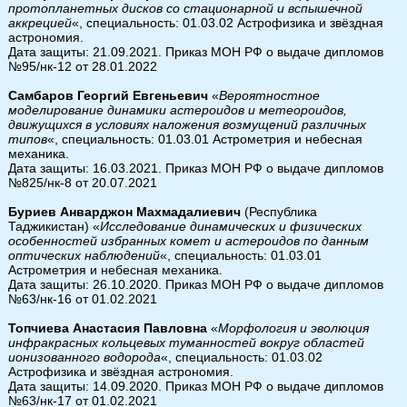
протопланетных дисков со стационарной и вспышечной
аккрецией
«, специальность: 01.03.02 Астрофизика и звёздная
астрономия.
Дата защиты: 21.09.2021. Приказ МОН РФ о выдаче дипломов
№95/нк-12 от 28.01.2022
Самбаров Георгий Евгеньевич
«
Вероятностное
моделирование динамики астероидов и метеороидов,
движущихся в условиях наложения возмущений различных
типов
«, специальность: 01.03.01 Астрометрия и небесная
механика.
Дата защиты: 16.03.2021. Приказ МОН РФ о выдаче дипломов
№825/нк-8 от 20.07.2021
Буриев Анварджон Махмадалиевич
(Республика
Таджикистан) «
Исследование динамических и физических
особенностей избранных комет и астероидов по данным
оптических наблюдений
«, специальность: 01.03.01
Астрометрия и небесная механика.
Дата защиты: 26.10.2020. Приказ МОН РФ о выдаче дипломов
№63/нк-16 от 01.02.2021
Топчиева Анастасия Павловна
«
Морфология и эволюция
инфракрасных кольцевых туманностей вокруг областей
ионизованного водорода
«, специальность: 01.03.02
Астрофизика и звёздная астрономия.
Дата защиты: 14.09.2020. Приказ МОН РФ о выдаче дипломов
№63/нк-17 от 01.02.2021