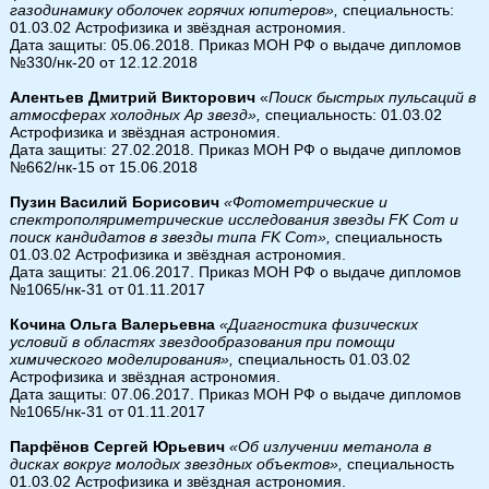
газодинамику оболочек горячих юпитеров»,
специальность:
01.03.02 Астрофизика и звёздная астрономия.
Дата защиты: 05.06.2018. Приказ МОН РФ о выдаче дипломов
№330/нк-20 от 12.12.2018
Алентьев Дмитрий Викторович
«
Поиск быстрых пульсаций в
атмосферах холодных Ap звезд»,
специальность: 01.03.02
Астрофизика и звёздная астрономия.
Дата защиты: 27.02.2018. Приказ МОН РФ о выдаче дипломов
№662/нк-15 от 15.06.2018
Пузин Василий Борисович
«Фотометрические и
спектрополяриметрические исследования звезды FK Com и
поиск кандидатов в звезды типа FK Com»,
специальность
01.03.02 Астрофизика и звёздная астрономия.
Дата защиты: 21.06.2017. Приказ МОН РФ о выдаче дипломов
№1065/нк-31 от 01.11.2017
Кочина Ольга Валерьевна
«Диагностика физических
условий в областях звездообразования при помощи
химического моделирования»,
специальность 01.03.02
Астрофизика и звёздная астрономия.
Дата защиты: 07.06.2017. Приказ МОН РФ о выдаче дипломов
№1065/нк-31 от 01.11.2017
Парфёнов Сергей Юрьевич
«Об излучении метанола в
дисках вокруг молодых звездных объектов»,
специальность
01.03.02 Астрофизика и звёздная астрономия.