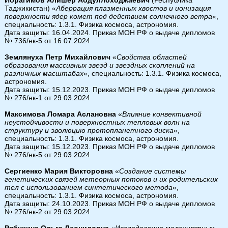
Таджикистан) «
Аберрация плазменных хвостов и ионизация
поверхности ядер комет под действием солнечного ветра
«,
специальность: 1.3.1. Физика космоса, астрономия.
Дата защиты: 16.04.2024. Приказ МОН РФ о выдаче дипломов
№ 736/нк-5 от 16.07.2024
Землянуха Петр Михайлович
«
Свойства областей
образования массивных звезд и звездных скоплений на
различных масштабах
«, специальность: 1.3.1. Физика космоса,
астрономия.
Дата защиты: 15.12.2023. Приказ МОН РФ о выдаче дипломов
№ 276/нк-1 от 29.03.2024
Максимова Ломара Аслановна
«
Влияние конвективной
неустойчивости и поверхностных тепловых волн на
структуру и эволюцию протопланетного диска
«,
специальность: 1.3.1. Физика космоса, астрономия.
Дата защиты: 15.12.2023. Приказ МОН РФ о выдаче дипломов
№ 276/нк-5 от 29.03.2024
Сергиенко Мария Викторовна
«
Создание системы
генетических связей метеорных потоков и их родительских
тел с использованием синтетического метода
«,
специальность: 1.3.1. Физика космоса, астрономия.
Дата защиты: 24.10.2023. Приказ МОН РФ о выдаче дипломов
№ 276/нк-2 от 29.03.2024
Рябухина Ольга Леонидовна
«
Исследование молекулярных