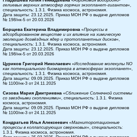
гелиевых верхних атмосфер горячих экзопланет-гигантов
«,
специальность: 1.3.1. Физика космоса, астрономия.
Дата защиты: 23.12.2025. Приказ МОН РФ о выдаче дипломов
№ 198/нк-5 от 20.03.2026
Борщева Екатерина Владимировна
«
Процессы в
адсорбированном веществе и их влияние на химическую
эволюцию дозвёздных ядер и протопланетных дисков
«,
специальность: 1.3.1. Физика космоса, астрономия.
Дата защиты: 23.12.2025. Приказ МОН РФ о выдаче дипломов
№ 198/нк-5 от 20.03.2026
Цуриков Григорий Николаевич
«
Исследование молекулы NO
как потенциального биомаркера в атмосферах экзопланет
«,
специальность: 1.3.1. Физика космоса, астрономия.
Дата защиты: 09.09.2025. Приказ МОН РФ о выдаче дипломов
№ 1100/нк-3 от 24.11.2025
Сизова Мария Дмитриевна
«
Сближение Солнечной системы
со звездными скоплениями
«, специальность: 1.3.1. Физика
космоса, астрономия.
Дата защиты: 09.09.2025. Приказ МОН РФ о выдаче дипломов
№ 1100/нк-3 от 24.11.2025
Кондратьев Илья Алексеевич
«
Магниторотационные
процессы в коллапсирующих сверхновых
«, специальность:
1.3.1. Физика космоса, астрономия.
Дата защиты: 25.03.2025. Приказ МОН РФ о выдаче дипломов