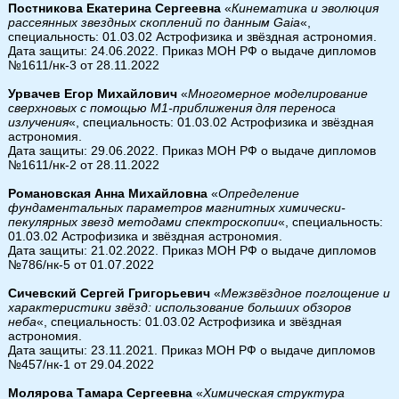
Постникова Екатерина Сергеевна
«
Кинематика и эволюция
рассеянных звездных скоплений по данным Gaia
«,
специальность: 01.03.02 Астрофизика и звёздная астрономия.
Дата защиты: 24.06.2022. Приказ МОН РФ о выдаче дипломов
№1611/нк-3 от 28.11.2022
Урвачев Егор Михайлович
«
Многомерное моделирование
сверхновых с помощью М1-приближения для переноса
излучения
«, специальность: 01.03.02 Астрофизика и звёздная
астрономия.
Дата защиты: 29.06.2022. Приказ МОН РФ о выдаче дипломов
№1611/нк-2 от 28.11.2022
Романовская Анна Михайловна
«
Определение
фундаментальных параметров магнитных химически-
пекулярных звезд методами спектроскопии
«, специальность:
01.03.02 Астрофизика и звёздная астрономия.
Дата защиты: 21.02.2022. Приказ МОН РФ о выдаче дипломов
№786/нк-5 от 01.07.2022
Сичевский Сергей Григорьевич
«
Межзвёздное поглощение и
характеристики звёзд: использование больших обзоров
неба
«, специальность: 01.03.02 Астрофизика и звёздная
астрономия.
Дата защиты: 23.11.2021. Приказ МОН РФ о выдаче дипломов
№457/нк-1 от 29.04.2022
Молярова Тамара Сергеевна
«
Химическая структура