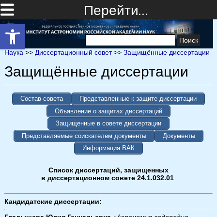
Перейти…
Открыть панель инструментов
Найти:
Наука
>>
Диссертационный совет
>>
Защищённые диссертации
Защищённые диссертации
Состав совета
Представленные к защите диссертации
Объявление о защитах диссертаций
Защищенные в совете диссертации
Представляемые соискателем документы
Документы
Информация ВАК
Список диссертаций, защищенных
в диссертационном совете 24.1.032.01
Кандидатские диссертации:
Гладышева Юлия Геннадьевна
«
Аэрономия водородно-