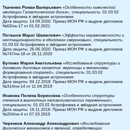
Ткаченко Роман Валерьевич
«
Особенности химической
эволюции Галактического диска
«, специальность: 01.03.02
Астрофизика и звёздная астрономия.
Дата защиты: 14.09.2020. Приказ МОН РФ о выдаче дипломов
№63/нк-17 от 01.02.2021
Поташов Марат Шамилевич
«
Эффекты неравновесности и
нестационарности в оболочках сверхновых
«, специальность:
01.03.02 Астрофизика и звёздная астрономия.
Дата защиты: 26.06.2020. Приказ МОН РФ о выдаче дипломов
№747/нк-18 от 26.11.2020
Бутенко Мария Анатольевна
«
Исследование структуры и
динамики дисковых галактик: вереницы и механизмы
формирования спиралей
«,
специальность: 01.03.02
Астрофизика и звёздная астрономия.
Дата защиты: 04.12.2018. Приказ МОН РФ о выдаче дипломов
№314/нк-14 от 11.04.2019
Исакова Полина Борисовна
«
Особенности структуры
течения в магнитных катаклизмических переменных
«,
специальность: 01.03.02 Астрофизика и звёздная астрономия.
Дата защиты: 19.11.2018. Приказ МОН РФ о выдаче дипломов
№204/нк-4 от 07.03.2019
Черенков Александр Александрович
«
Исследование
физических механизмов и явлений, определяющих