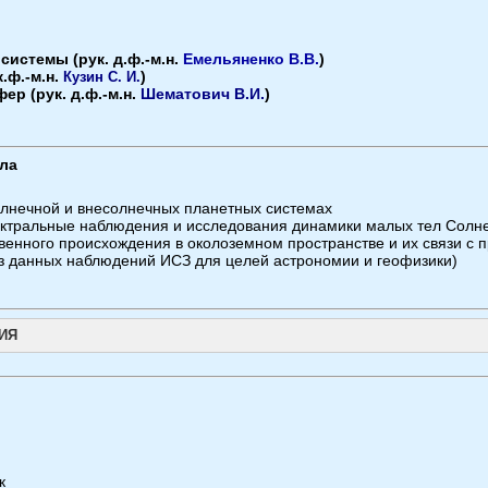
истемы (рук. д.ф.-м.н.
Емельяненко В.В.
)
.ф.-м.н.
)
Кузин
С. И.
р (рук. д.ф.-м.н.
Шематович В.И.
)
ла
лнечной и внесолнечных планетных системах
ектральные наблюдения и исследования динамики малых тел Солн
твенного происхождения в околоземном пространстве и их связи с
з данных наблюдений ИСЗ для целей астрономии и геофизики)
ИЯ
к