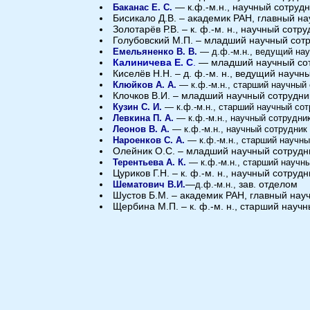
— к.ф.-м.н., научный сотруд
Баканас Е. С.
Бисикало Д.В. – академик РАН, главный н
Золотарёв Р.В. – к. ф.-м. н., научный сотру
ИНАСАН
Голубовский М.П. – младший научный сотр
Емельяненко В. В.
— д.ф.-м.н., ведущий на
Калиничева Е. С
.
— младший научный со
Киселёв Н.Н. – д. ф.-м. н., ведущий научн
Клюйков А. А.
— к.ф.-м.н., старший научный
Экспертная рабочая гру
Клочков В.И. – младший научный сотрудни
Кузин С. И.
— к.ф.-м.н., старший научный со
Левкина П. А.
— к.ф.-м.н., научный сотрудни
Леонов В. А.
— к.ф.-м.н., научный сотрудник
Нароенков С. А.
— к.ф.-м.н., старший научн
Олейник О.С. – младший научный сотрудн
Терентьева А. К.
— к.ф.-м.н., старший научн
Цуриков Г.Н. – к. ф.-м. н., научный сотрудн
—
зав. отделом
Шематович В.И.
д.ф.-м.н.,
Шустов Б.М. – академик РАН, главный нау
Щербина М.П. – к. ф.-м. н., старший науч