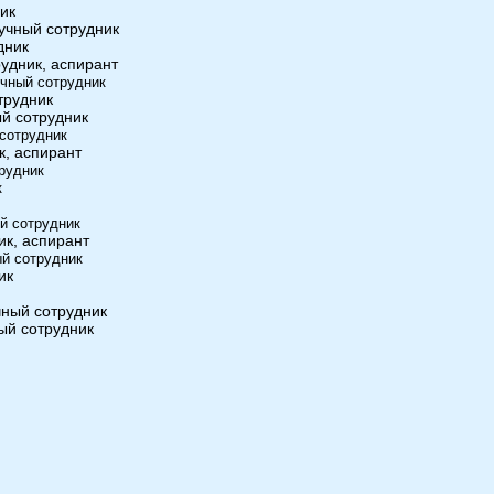
ник
аучный сотрудник
дник
удник, аспирант
учный сотрудник
трудник
ый сотрудник
 сотрудник
ппа по космическим угрозам
к, аспирант
трудник
к
ый сотрудник
ик, аспирант
ый сотрудник
ик
чный сотрудник
ный сотрудник
Звениго
аппаратура для проведения телевизионных регистраций