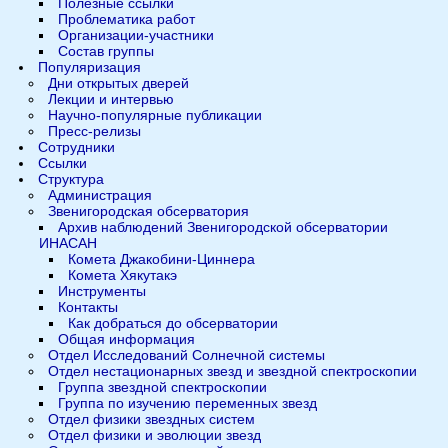
Полезные ссылки
Проблематика работ
Организации-участники
Состав группы
Популяризация
Дни открытых дверей
Лекции и интервью
Научно-популярные публикации
Пресс-релизы
Сотрудники
Ссылки
Структура
Администрация
Звенигородская обсерватория
Архив наблюдений Звенигородской обсерватории
ИНАСАН
Комета Джакобини-Циннера
Комета Хякутакэ
Инструменты
Контакты
Как добраться до обсерватории
Общая информация
Отдел Исследований Солнечной системы
Отдел нестационарных звезд и звездной спектроскопии
Группа звездной спектроскопии
Группа по изучению переменных звезд
Отдел физики звездных систем
Отдел физики и эволюции звезд