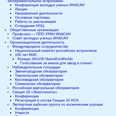
экспериментальной астрономии
Конференция молодых ученых ИНАСАН
Лекции
Направления деятельности
Основные партнеры
Работа со школьниками
Сотрудники НОЦ
Общественные организации
Профсоюз — ППО УРАН ИНАСАН
Совет молодых ученых ИНАСАН
Организационная деятельность
Международное сотрудничество
Национальный комитет российских астрономов
100 лет МАС
Конкурс IAU100 NameExoWorlds
Голосование за имена для звезд и планет
Наблюдательные площадки
Звенигородская обсерватория
Терскольская обсерватория
Кисловодская обсерватория
Симеизская обсерватория
Российская виртуальная обсерватория
Секция 16 «Экзопланеты»
Конференции
Регистрация в состав Секции 16 НСА
Экспертная рабочая группа по космическим угрозам
Конференции
Новости