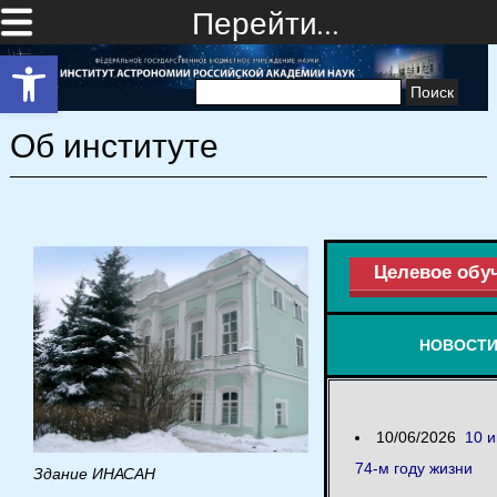
Перейти…
Открыть панель инструментов
Найти:
Об институте
Целевое обу
НОВОСТ
10/06/2026
10 
74-м году жизни
Здание ИНАСАН