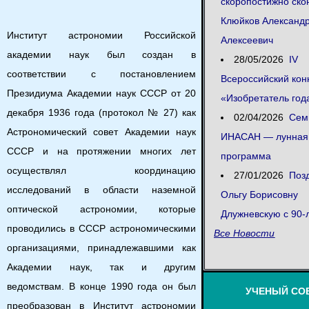
скоропостижно ско
Клюйков Александ
Институт астрономии Российской
Алексеевич
академии наук был создан в
28/05/2026
IV
соответствии с постановлением
Всероссийский кон
Президиума Академии наук СССР от 20
«Изобретатель год
декабря 1936 года (протокол № 27) как
02/04/2026
Сем
Астрономический совет Академии наук
ИНАСАН — лунная
СССР и на протяжении многих лет
программа
осуществлял координацию
27/01/2026
Поз
исследований в области наземной
Ольгу Борисовну
оптической астрономии, которые
Длужневскую с 90-
проводились в СССР астрономическими
Все Новости
организациями, принадлежавшими как
Академии наук, так и другим
ведомствам. В конце 1990 года он был
УЧЕНЫЙ СО
преобразован в Институт астрономии