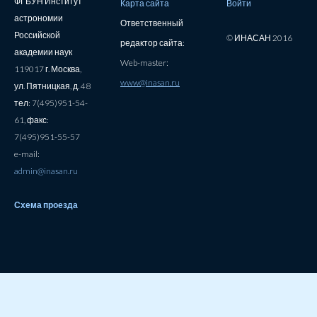
ФГБУН Институт
Карта сайта
Войти
астрономии
Ответственный
Российской
© ИНАСАН 2016
редактор сайта:
академии наук
Web-master:
119017 г. Москва,
www@inasan.ru
ул. Пятницкая, д. 48
тел: 7(495)951-54-
61, факс:
7(495)951-55-57
e-mail:
admin@inasan.ru
Схема проезда