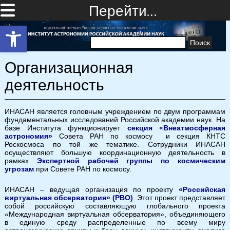
Перейти…
Открыть панель инструментов
Найти:
Организационная
деятельность
ИНАСАН является головным учреждением по двум программам
фундаментальных исследований Российской академии наук. На
базе Института функционирует
секция «Внеатмосферная
астрономия»
Совета РАН по космосу и секция КНТС
Роскосмоса по той же тематике. Сотрудники ИНАСАН
осуществляют большую координационную деятельность в
рамках
Экспертной рабочей группы по космическим
угрозам
при Совете РАН по космосу.
ИНАСАН – ведущая организация по проекту
«Российская
виртуальная обсерватория» (РВО)
. Этот проект представляет
собой российскую составляющую глобального проекта
«Международная виртуальная обсерватория», объединяющего
в единую среду распределенные по всему миру