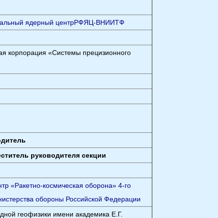
альный ядерный центр
РФЯЦ-ВНИИТФ
ная корпорация «Системы прецизионного
одитель
еститель руководителя секции
нтр «Ракетно-космическая оборона» 4-го
инистерства обороны Российской Федерации
адной геофизики имени академика Е.Г.