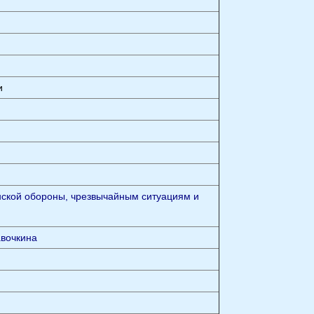
и
нской обороны, чрезвычайным ситуациям и
авочкина