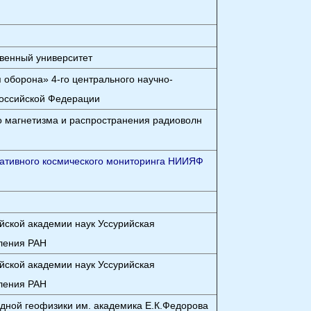
твенный университет
 оборона» 4-го центрального научно-
Российской Федерации
о магнетизма и распространения радиоволн
ративного космического мониторинга НИИЯФ
йской академии наук Уссурийская
еления РАН
йской академии наук Уссурийская
еления РАН
адной геофизики им. академика Е.К.Федорова