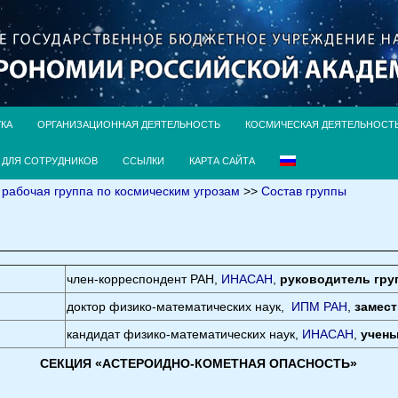
УКА
ОРГАНИЗАЦИОННАЯ ДЕЯТЕЛЬНОСТЬ
КОСМИЧЕСКАЯ ДЕЯТЕЛЬНОСТ
ДЛЯ СОТРУДНИКОВ
ССЫЛКИ
КАРТА САЙТА
 рабочая группа по космическим угрозам
>>
Состав группы
член-корреспондент РАН,
ИНАСАН
,
руководитель гру
доктор физико-математических наук,
ИПМ РАН
,
замес
кандидат физико-математических наук,
ИНАСАН
,
учены
СЕКЦИЯ «АСТЕРОИДНО-КОМЕТНАЯ ОПАСНОСТЬ»