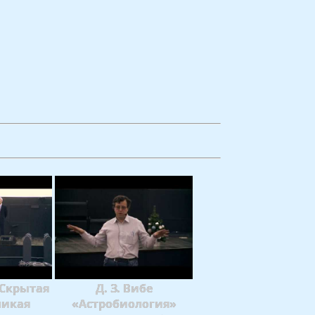
«Скрытая
Д. З. Вибе
ликая
«Астробиология»