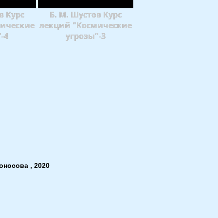
в Курс
Б. М. Шустов Курс
мические
лекций "Космические
-4
угрозы"-3
оносова , 2020