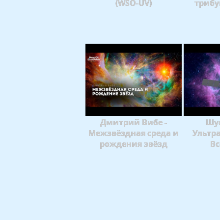
(WSO-UV)
трибу
Дмитрий Вибе -
Шус
Межзвёздная среда и
Ультр
рождения звёзд
Вс