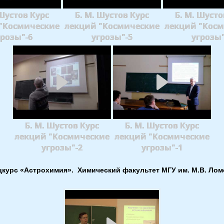
 Шустов Курс
Б. М. Шустов Курс
Б. М. Шусто
"Космические
лекций "Космические
лекций "Кос
грозы"-6
угрозы"-5
угрозы"
Б. М. Шустов Курс
Б. М. Шустов Курс
лекций "Космические
лекций "Космические
угрозы"-2
угрозы"-1
цкурс «Астрохимия». Химический факультет МГУ им. М.В. Лом