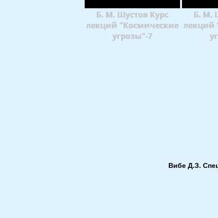
Б. М. Шустов Курс
Б. М.
лекций "Космические
лекций 
угрозы"-7
у
Вибе Д.З. Спе