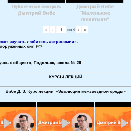
Публичные лекции.
Дмитрий Вибе
Дмитрий Вибе
"Маленькие
галактики"
«
‹
из
4
›
»
ожет изучать любитель астрономии».
 вооруженных сил РФ
аучных обществ, Подольск, школа № 29
КУРСЫ ЛЕКЦИЙ
Вибе Д. З. Курс лекций «Эволюция межзвёздной среды»