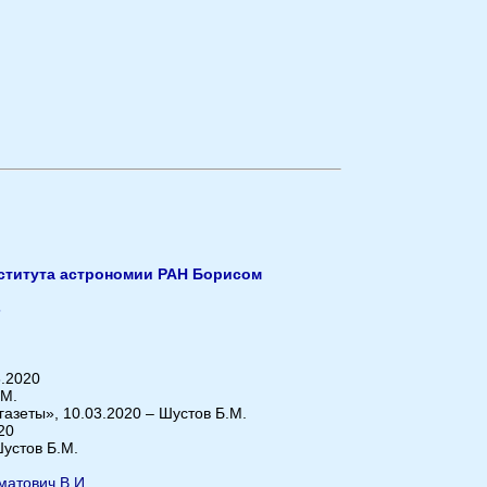
ститута астрономии РАН Борисом
5
.2020
.М.
азеты», 10.03.2020 – Шустов Б.М.
20
устов Б.М.
атович В.И.