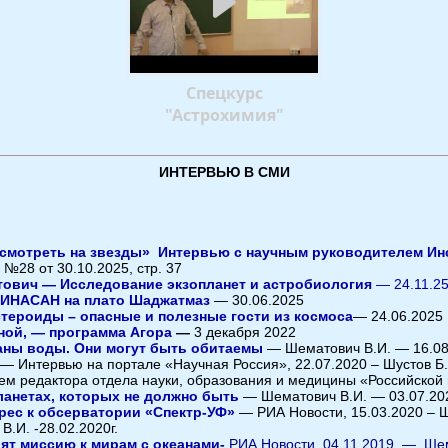
Спецкурс
"Астрохимия"
ИНТЕРВЬЮ В СМИ
 смотреть на звезды» Интервью с научным руководителем Ин
28 от 30.10.2025, стр. 37
ович — Исследование экзопланет и астробиология
— 24.11.2
 ИНАСАН на плато Шаджатмаз
— 30.06.2025
тероиды – опасные и полезные гости из космоса
— 24.06.2025
ной, — программа Агора
—
3 декабря 2022
еаны воды. Они могут быть обитаемы
— Шематович В.И. — 16.08
— Интервью на портале «Научная Россия», 22.07.2020 – Шустов Б
м редактора отдела науки, образования и медицины «Российской г
ланетах, которых не должно быть
— Шематович В.И. — 03.07.20
рес к обсерватории «Спектр-УФ»
— РИА Новости, 15.03.2020 – Ш
.И. -28.02.2020г.
вят миссию к мирам с океанами-
РИА Новости,
04.11.2019 —
Шем