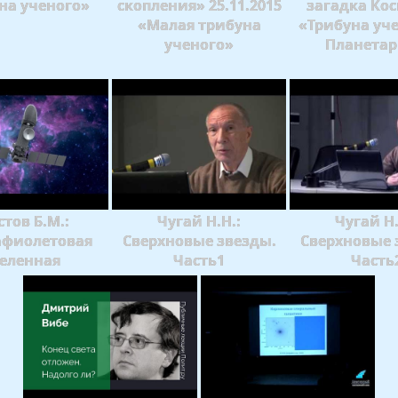
на ученого»
скопления» 25.11.2015
загадка Кос
«Малая трибуна
«Трибуна уче
ученого»
Планета
тов Б.М.:
Чугай Н.Н.:
Чугай Н.
афиолетовая
Сверхновые звезды.
Сверхновые 
еленная
Часть1
Часть