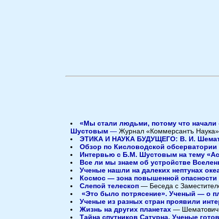
«Мы стали людьми, потому что начали
Шустовым
—
Журнал «Коммерсантъ Наука» №
ЭТИКА И НАУКА БУДУЩЕГО: В. И. Шемат
Обзор по Кисловодской обсерватории
Интервью с Б.М. Шустовым на тему «Ас
Все ли мы знаем об устройстве Вселен
Ученые нашли на далеких нептунах ок
Космос — зона повышенной опасности
Слепой телескоп
— Беседа с Заместителе
«Это было потрясение». Ученый — о п
Ученые из разных стран проявили инте
Жизнь на других планетах
— Шематович В
Тайна спутников Сатурна. Ученые гото