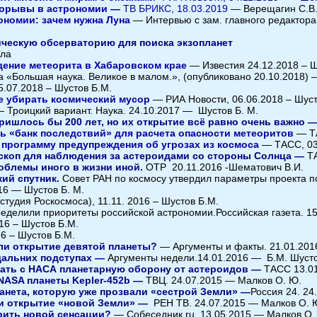
рорывы в астрономии —
ТВ БРИКС, 18.03.2019
— Верещагин С.В
ономии: зачем нужна Луна
— Интервью с зам. главного редактора
ическую обсерваторию для поиска экзопланет
ила
дение метеорита в Хабаровском крае
— Известия 24.12.2018 – Ш
 «Большая наука. Великое в малом.», (опубликовано 20.10.2018) –
5.07.2018 – Шустов Б.М.
е убирать космический мусор
— РИА Новости, 06.06.2018 – Шуст
 Троицкий вариант. Наука. 24.10.2017 — Шустов Б. М.
пришлось бы 200 лет, но их открытие всё равно очень важно 
ь «банк последствий» для расчета опасности метеоритов
— ТА
программу предупреждения об угрозах из космоса
— ТАСС, 03
скоп для наблюдения за астероидами со стороны Солнца —
Т
облемы иного в жизни иной.
ОТР 20.11.2016 -Шематович В.И.
ий спутник.
Совет РАН по космосу утвердил параметры проекта п
16 — Шустов Б. М.
удия Роскосмоса), 11.11. 2016 – Шустов Б.М.
еделили приоритеты российской астрономии.Российская газета. 15
16 – Шустов Б.М.
6 – Шустов Б.М.
 ли открытие девятой планеты?
—
Аргументы и факты. 21.01.20
 дальних подступах —
Аргументы недели.
14.01.2016 — Б.М. Шуст
ать с НАСА планетарную оборону от астероидов —
ТАСС 13.0
NASA планеты Kepler-452b —
ТВЦ. 24.07.2015 — Малков О. Ю.
нета, которую уже прозвали «сестрой Земли» —
Россия 24. 24
и открытие «новой Земли» —
РЕН ТВ. 24.07.2015 — Малков О. 
рить новой сенсации?
—
Собеседник.ru. 13.05.2015 — Малков О.