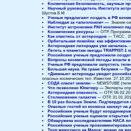
Космическая безопасность, научные п
Научный руководитель Института астр
Шустов Б.М.
Ученые предлагают создать в РФ косм
Наблюдая за «аполлоном» —
Знание-с
Институт астрономии РАН исключил па
Космические ресурсы
— ОТР, Программа
Как спастись от астероидов
— ТАСС , 2
Орбитальная помойка: как эффективне
Астероидная лихорадка уже началась
—
Лететь к планетам звезды TRAPPIST-1 
Российские ученые предложили создат
Вопросы космической погоды вошли в 
Ученые РФ предложили запустить теле
Большая наука. На грани безумия — Пр
«Дневные» астероиды увидит российск
опасных космических тел. Известия. 27.10.20
СОДА спасет землян
— NEWSTUBE (телест
Что позволено Юпитеру —
Эксперты опр
Астероидная опасность
— ОТР, 06.02.20
Столкновение галактик
— ОТР, 31.01.201
В 10 раз больше Земли. Подтвердится
Опасных гостей из космоса засекут на
Российские ученые будут координиров
Российские ученые оценили открытие 
Обнаружена исследователями НАСА пла
Российские ученые прокомментировал
Труп животного на Марсе: можно ли ве