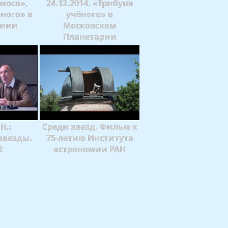
моса»,
24.12.2014. «Трибуна
ного» в
учёного» в
риии
Московском
Планетарии
Н.:
Среди звезд. Фильм к
звезды.
75-летию Института
2
астрономии РАН