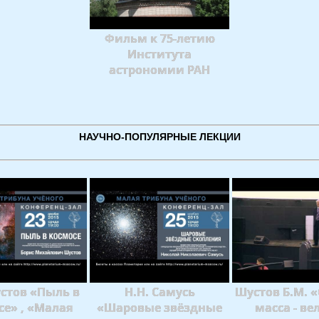
Фильм к 75-летию
Института
астрономии РАН
НАУЧНО-ПОПУЛЯРНЫЕ ЛЕКЦИИ
устов «Пыль в
Н.Н. Самусь
Шустов Б.М. 
се» , «Малая
«Шаровые звёздные
масса - ве