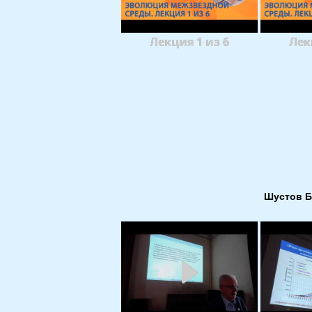
Лекция 1 из 6
Лек
Шустов Б