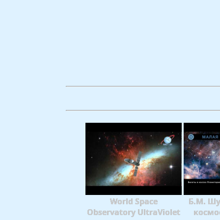
World Space
Б.М. Ш
Observatory UltraViolet
космо