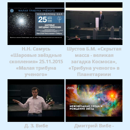
Н.Н. Самусь
Шустов Б.М. «Скрытая
«Шаровые звёздные
масса - великая
скопления» 25.11.2015
загадка Космоса»,
«Малая трибуна
«Трибуна ученого» в
ученого»
Планетариии
Д. З. Вибе
Дмитрий Вибе -