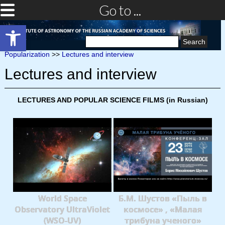
Go to ...
Open toolbar
Search
for:
Popularization
>>
Lectures and interview
Lectures and interview
LECTURES AND POPULAR SCIENCE FILMS (in Russian)
World Space
Б.М. Шустов «Пыль в
Observatory UltraViolet
космосе» , «Малая
(WSO-UV)
трибуна ученого»