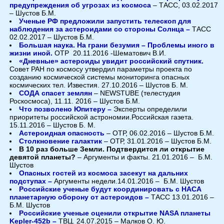
предупреждения об угрозах из космоса
– ТАСС, 03.02.2017
– Шустов Б.М.
Ученые РФ предложили запустить телескоп для
наблюдения за астероидами со стороны Солнца –
ТАСС
02.02.2017 – Шустов Б.М.
Большая наука. На грани безумия – Проблемы иного в
жизни иной.
ОТР 20.11.2016 -Шематович В.И.
«Дневные» астероиды увидит российский спутник.
Совет РАН по космосу утвердил параметры проекта по
созданию космической системы мониторинга опасных
космических тел. Известия. 27.10.2016 – Шустов Б. М.
СОДА спасет землян
– NEWSTUBE (телестудия
Роскосмоса), 11.11. 2016 – Шустов Б.М.
Что позволено Юпитеру –
Эксперты определили
приоритеты российской астрономии.Российская газета.
15.11.2016 – Шустов Б. М.
Астероидная опасность
– ОТР, 06.02.2016 – Шустов Б.М.
Столкновение галактик
– ОТР, 31.01.2016 – Шустов Б.М.
В 10 раз больше Земли. Подтвердится ли открытие
девятой планеты?
– Аргументы и факты. 21.01.2016 – Б.М.
Шустов
Опасных гостей из космоса засекут на дальних
подступах –
Аргументы недели.14.01.2016 – Б.М. Шустов
Российские ученые будут координировать с НАСА
планетарную оборону от астероидов –
ТАСС 13.01.2016 –
Б.М. Шустов
Российские ученые оценили открытие NASA планеты
Kepler-452b –
ТВЦ. 24.07.2015 – Малков О. Ю.