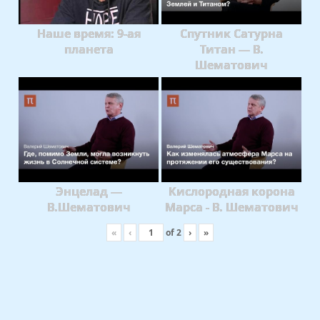
Наше время: 9-ая
Спутник Сатурна
планета
Титан — В.
Шематович
Энцелад —
Кислородная корона
В.Шематович
Марса - В. Шематович
«
‹
of
2
›
»