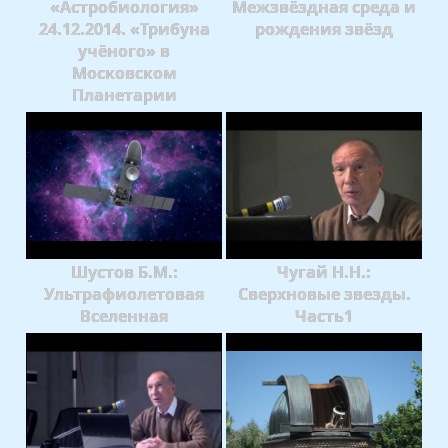
«Астробиология»
Межзвёздная среда и
24.12.2014. «Трибуна
рождения звёзд
учёного» в
Московском
Планетарии
Шустов Б.М.:
Чугай Н.Н.:
Ультрафиолетовая
Сверхновые звезды.
Вселенная
Часть1