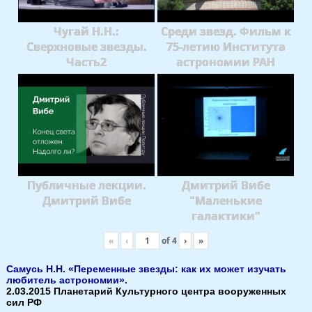
Чугай Н.Н.:
Среди звезд. Фильм к
Сверхновые звезды.
75-летию Института
Часть2
астрономии РАН
Публичные лекции.
Дмитрий Вибе
Дмитрий Вибе
"Маленькие
галактики"
«
‹
of
4
›
»
Самусь Н.Н. «Переменные звезды: как их может изучать
любитель астрономии».
2.03.2015 Планетарий Культурного центра вооруженных
сил РФ