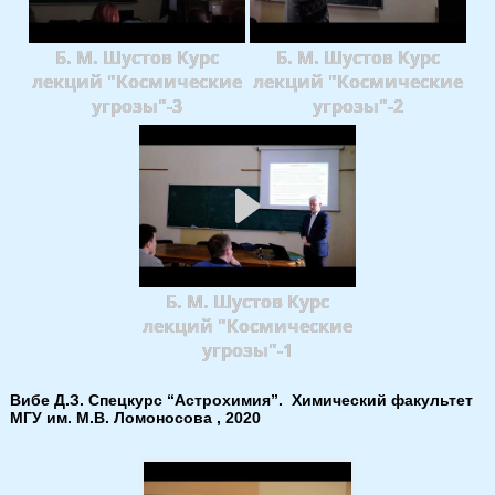
Б. М. Шустов Курс
Б. М. Шустов Курс
лекций "Космические
лекций "Космические
угрозы"-3
угрозы"-2
Б. М. Шустов Курс
лекций "Космические
угрозы"-1
Вибе Д.З. Спецкурс “Астрохимия”. Химический факультет
МГУ им. М.В. Ломоносова , 2020