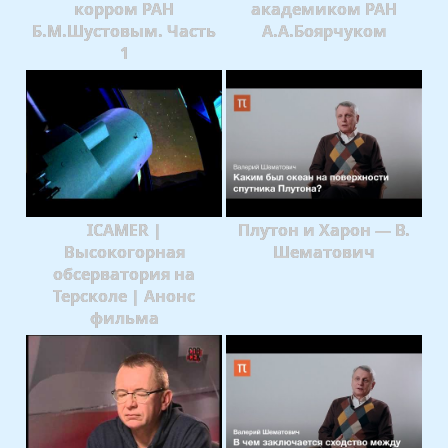
корром РАН
академиком РАН
Б.М.Шустовым. Часть
А.А.Боярчуком
1
ICAMER |
Плутон и Харон — В.
Высокогорная
Шематович
обсерватория на
Терсколе | Анонс
фильма