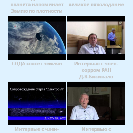
планета напоминает
великое похолодание
Землю по плотности
СОДА спасет землян
Интервью с член-
корром РАН
Д.В.Бисикало
Интервью с член-
Интервью с