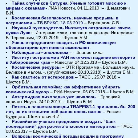
Тайна спутников Сатурна. Ученые готовят миссию к
мирам с океанами-
РИА Новости, 04.11.2019 – Шематович
В.И.
Космическая безопасность, научные прорывы в
астрономии –
ТВ БРИКС, 18.03.2019
– Верещагин С.В.
Научный руководитель Института астрономии: зачем
нужна Луна
– Интервью с зам. главного редактора Интерфакс
В. Тереховым, 22.01.2019 – Шустов Б.М.
Ученые предлагают создать в РФ космическую
обсерваторию для поиска экзопланет
Наблюдая за «аполлоном» –
Знание-сила
Институт астрономии РАН исключил падение метеорита
в Хабаровском крае
– Известия 24.12.2018 – Шустов Б.М.
Космические ресурсы
– ОТР, Программа «Большая наука.
Великое в малом.», (опубликовано 20.10.2018) – Шустов Б.М.
Как спастись от астероидов
– ТАСС , 25.07.2018 –
Шустов Б.М.
Орбитальная помойка: как эффективнее убирать
космический мусор
– РИА Новости, 06.06.2018 – Шустов Б.М.
Астероидная лихорадка уже началась
– Троицкий
вариант. Наука. 24.10.2017 – Шустов Б. М.
Лететь к планетам звезды TRAPPIST-1 пришлось бы 200
лет, но их открытие всё равно очень важно –
Россия
будущего -Шематович В.И.
Российские ученые предложили создать “банк
последствий” для расчета опасности метеоритов
– ТАСС
08.02.2017 – Шустов Б.М.
Вопросы космической погоды вошли в программу