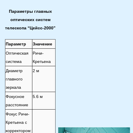
Параметры главных
оптических систем
телескопа “Цейсс-2000”
Параметр
Значение
Оптическая
Ричи-
система
Кретьена
Диаметр
2
м
главного
зеркала
Фокусное
5.6 м
расстояние
Фокус Ричи-
Кретьена с
корректором: