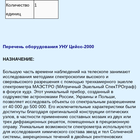
Количество
1
единиц
Перечень оборудования УНУ Цейсс-2000
НАЗНАЧЕНИЕ:
Большую часть времени наблюдений на телескопе занимают
исследования методами спектроскопии высокого и
сверхвысокого разрешения с помощью трехкамерного эшелле
спектрометра МАЭСТРО (МАтричный Эшельный СпекТРОграф)
в фокусе кудэ. Этот уникальный прибор, созданный в
содружестве астрономами России, Украины и Польши,
позволяет исследовать объекты со спектральным разрешением
от 40 000 до 500 000. Его исключительные характеристики были
достигнуты благодаря оригинальной конструкции оптических
узлов, в частности применению составных мозаик из двух или
трех дифракционных решеток, помещенных в прецизионную
оправу. Уникальные возможности спектрометра используются
для исследования химического состава звезд и тел Солнечной
системы, аккреционных течений в двойных рентгеновских