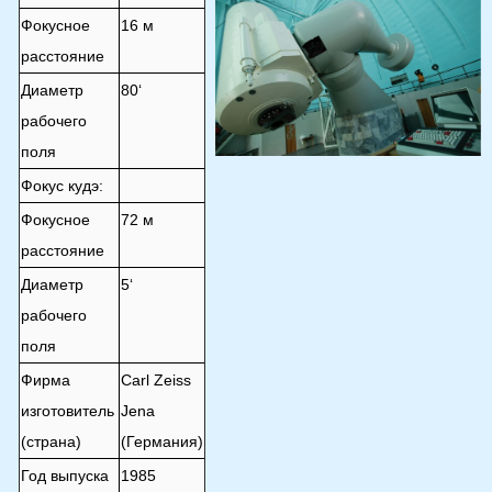
Фокусное
16 м
расстояние
Диаметр
80
‘
рабочего
поля
Фокус кудэ:
Фокусное
72 м
расстояние
Диаметр
5
‘
рабочего
поля
Фирма
Carl Zeiss
изготовитель
Jena
(страна)
(Германия)
Год выпуска
1985