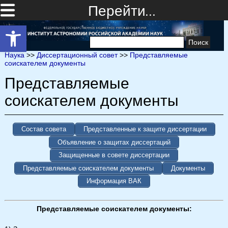
Перейти…
Открыть панель инструментов
Найти:
Наука
>>
Диссертационный совет
>>
Представляемые
соискателем документы
Представляемые
соискателем документы
Состав совета
Представленные к защите диссертации
Объявление о защитах диссертаций
Защищенные в совете диссертации
Представляемые соискателем документы
Документы
Информация ВАК
Представляемые соискателем документы: