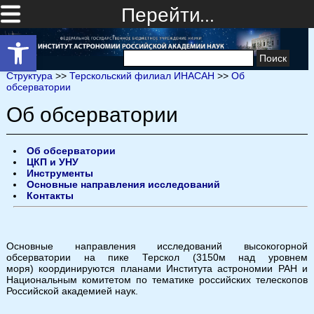
Перейти…
Открыть панель инструментов
Найти:
Структура
>>
Терскольский филиал ИНАСАН
>>
Об
обсерватории
Об обсерватории
Об обсерватории
ЦКП и УНУ
Инструменты
Основные направления исследований
Контакты
Основные направления исследований высокогорной
обсерватории на пике Терскол (3150м над уровнем
моря) координируются планами Института астрономии РАН и
Национальным комитетом по тематике российских телескопов
Российской академией наук.