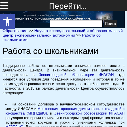
Перейти…
Открыть панель инструментов
Найти:
Образование
>>
Научно-исследовательский и образовательный
центр экспериментальной астрономии
>>
Работа со
школьниками
Работа со школьниками
Традиционно работа со школьниками занимает важное место в
деятельности Центра. В значительной мере эта деятельность
сосредоточена в
Звенигородской обсерватории ИНАСАН
, где
имеются все условия для поведения наблюдений и которая в то же
время удобно расположена и легко доступна в любое время года. В
частности,
в 2015 г.
в
рамках деятельности Центра
осуществлялось
следующее
:
На основании договора о научно-техническом сотрудничестве
между ИНАСАН и
Московским городским домом творчества детей и
юношества (МГДТДиЮ)
, в
Звенигородской обсерватории ИНАСАН
регулярно (во время каникул и в выходные дни) проводятся занятия
астрономических кружков и уроки с учениками колледжа при
МГДТДиЮ
. Для них проведено 4 экскурсий и практических занятия.