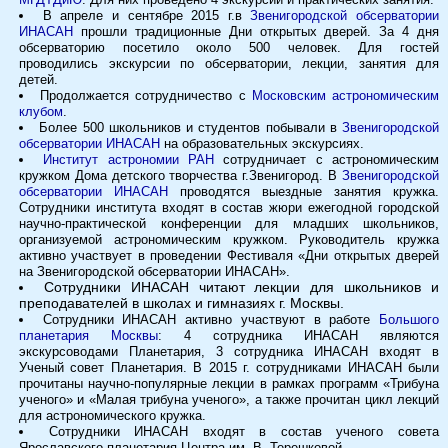
В апреле и сентябре 2015 г.в
Звенигородской обсерватории
ИНАСАН
прошли традиционные Дни открытых дверей. За 4 дня
обсерваторию посетило около 500 человек. Для гостей
проводились экскурсии по обсерватории, лекции, занятия для
детей.
Продолжается сотрудничество с
Московским астрономическим
клубом
.
Более 500 школьников и студентов побывали в
Звенигородской
обсерватории ИНАСАН
на образовательных экскурсиях.
Институт астрономии РАН
сотрудничает с астрономическим
кружком Дома детского творчества г.Звенигород. В
Звенигородской
обсерватории ИНАСАН
проводятся выездные занятия кружка.
Сотрудники института входят в состав жюри ежегодной городской
научно-практической конференции для младших школьников,
организуемой астрономическим кружком. Руководитель кружка
активно участвует в проведении Фестиваля «Дни открытых дверей
на Звенигородской обсерватории ИНАСАН».
Сотрудники ИНАСАН читают лекции для школьников и
преподавателей в школах и гимназиях г. Москвы.
Сотрудники ИНАСАН активно участвуют в работе
Большого
планетария Москвы
: 4 сотрудника ИНАСАН являются
экскурсоводами Планетария, 3 сотрудника ИНАСАН входят в
Ученый совет Планетария. В 2015 г. сотрудниками ИНАСАН были
прочитаны научно-популярные лекции в рамках программ «Трибуна
ученого» и «Малая трибуна ученого», а также прочитан цикл лекций
для астрономического кружка.
Сотрудники ИНАСАН входят в состав ученого совета
Ярославского планетария Центра им. В. Терешковой.