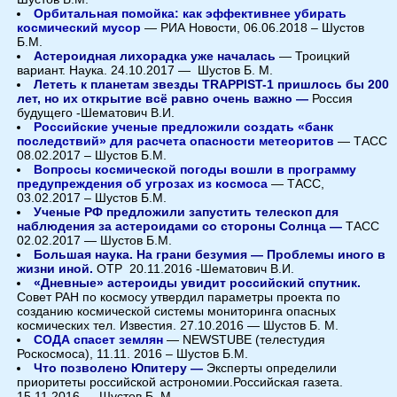
Орбитальная помойка: как эффективнее убирать
космический мусор
— РИА Новости, 06.06.2018 – Шустов
Б.М.
Астероидная лихорадка уже началась
— Троицкий
вариант. Наука. 24.10.2017 — Шустов Б. М.
Лететь к планетам звезды TRAPPIST-1 пришлось бы 200
лет, но их открытие всё равно очень важно —
Россия
будущего -Шематович В.И.
Российские ученые предложили создать «банк
последствий» для расчета опасности метеоритов
— ТАСС
08.02.2017 – Шустов Б.М.
Вопросы космической погоды вошли в программу
предупреждения об угрозах из космоса
— ТАСС,
03.02.2017 – Шустов Б.М.
Ученые РФ предложили запустить телескоп для
наблюдения за астероидами со стороны Солнца —
ТАСС
02.02.2017 — Шустов Б.М.
Большая наука. На грани безумия — Проблемы иного в
жизни иной.
ОТР 20.11.2016 -Шематович В.И.
«Дневные» астероиды увидит российский спутник.
Совет РАН по космосу утвердил параметры проекта по
созданию космической системы мониторинга опасных
космических тел. Известия. 27.10.2016 — Шустов Б. М.
СОДА спасет землян
— NEWSTUBE (телестудия
Роскосмоса), 11.11. 2016 – Шустов Б.М.
Что позволено Юпитеру —
Эксперты определили
приоритеты российской астрономии.Российская газета.
15.11.2016 — Шустов Б. М.