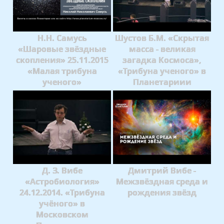
Н.Н. Самусь
Шустов Б.М. «Скрытая
«Шаровые звёздные
масса - великая
скопления» 25.11.2015
загадка Космоса»,
«Малая трибуна
«Трибуна ученого» в
ученого»
Планетариии
Д. З. Вибе
Дмитрий Вибе -
«Астробиология»
Межзвёздная среда и
24.12.2014. «Трибуна
рождения звёзд
учёного» в
Московском