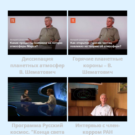
Диссипация
Горячие планетные
планетных атмосфер
короны – В.
В. Шематович
Шематович
Программа Русский
Интервью с член-
космос. "Конца света
корром РАН