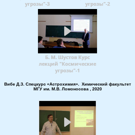
угрозы"-3
угрозы"-2
Б. М. Шустов Курс
лекций "Космические
угрозы"-1
Вибе Д.З. Спецкурс «Астрохимия». Химический факультет
МГУ им. М.В. Ломоносова , 2020