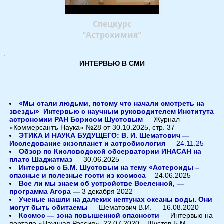
Спецкурс
"Астрохимия"
ИНТЕРВЬЮ В СМИ
«Мы стали людьми, потому что начали смотреть на
звезды» Интервью с научным руководителем Института
астрономии РАН Борисом Шустовым
—
Журнал
«Коммерсантъ Наука» №28 от 30.10.2025, стр. 37
ЭТИКА И НАУКА БУДУЩЕГО: В. И. Шематович —
Исследование экзопланет и астробиология
— 24.11.25
Обзор по Кисловодской обсерватории ИНАСАН на
плато Шаджатмаз
— 30.06.2025
Интервью с Б.М. Шустовым на тему «Астероиды –
опасные и полезные гости из космоса
— 24.06.2025
Все ли мы знаем об устройстве Вселенной, —
программа Агора
—
3 декабря 2022
Ученые нашли на далеких нептунах океаны воды. Они
могут быть обитаемы
— Шематович В.И. — 16.08.2020
Космос — зона повышенной опасности
— Интервью на
портале «Научная Россия», 22.07.2020 – Шустов Б.М.