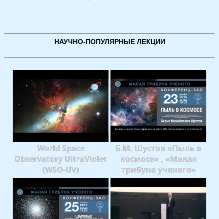
НАУЧНО-ПОПУЛЯРНЫЕ ЛЕКЦИИ
World Space
Б.М. Шустов «Пыль в
Observatory UltraViolet
космосе» , «Малая
(WSO-UV)
трибуна ученого»