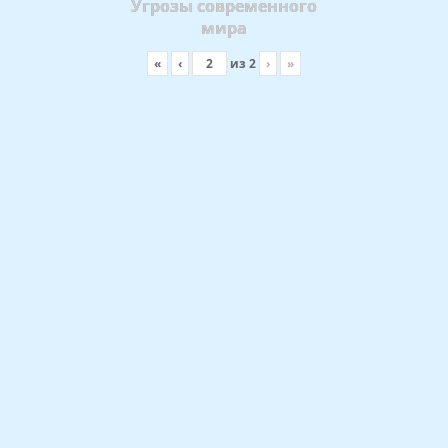
Угрозы современного
мира
«
‹
из
2
›
»