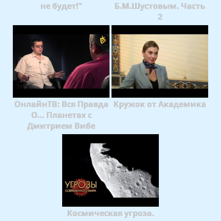
не будет!"
Б.М.Шустовым. Часть
2
ОнлайнТВ: Вся Правда
Кружок от Академика
О... Планетах с
Дмитрием Вибе
Космическая угроза.