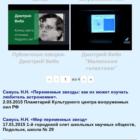
Публичные лекции.
Дмитрий Вибе
Дмитрий Вибе
"Маленькие
галактики"
«
‹
из
4
›
»
Самусь Н.Н. «Переменные звезды: как их может изучать
любитель астрономии».
2.03.2015 Планетарий Культурного центра вооруженных
сил РФ
Самусь Н.Н. «Мир переменных звезд»
17.01.2015 1-й городской слет школьных научных обществ,
Подольск, школа № 29