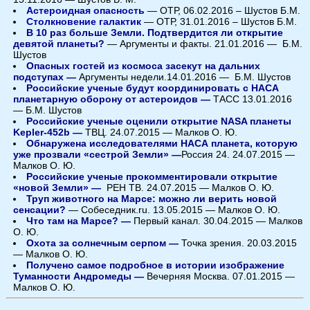
Астероидная опасность
— ОТР, 06.02.2016 – Шустов Б.М.
Столкновение галактик
— ОТР, 31.01.2016 – Шустов Б.М.
В 10 раз больше Земли. Подтвердится ли открытие
девятой планеты?
—
Аргументы и факты. 21.01.2016 — Б.М.
Шустов
Опасных гостей из космоса засекут на дальних
подступах —
Аргументы недели.
14.01.2016 — Б.М. Шустов
Российские ученые будут координировать с НАСА
планетарную оборону от астероидов —
ТАСС 13.01.2016
—
Б.М. Шустов
Российские ученые оценили открытие NASA планеты
Kepler-452b —
ТВЦ. 24.07.2015 — Малков О. Ю.
Обнаружена исследователями НАСА планета, которую
уже прозвали «сестрой Земли» —
Россия 24. 24.07.2015 —
Малков О. Ю.
Российские ученые прокомментировали открытие
«новой Земли» —
РЕН ТВ. 24.07.2015 — Малков О. Ю.
Труп животного на Марсе: можно ли верить новой
сенсации?
—
Собеседник.ru. 13.05.2015 — Малков О. Ю.
Что там на Марсе? —
Первый канал. 30.04.2015 — Малков
О. Ю.
Охота за солнечным серпом —
Точка зрения. 20.03.2015
— Малков О. Ю.
Получено самое подробное в истории изображение
Туманности Андромеды —
Вечерняя Москва.
0
7.01.2015 —
Малков О. Ю.