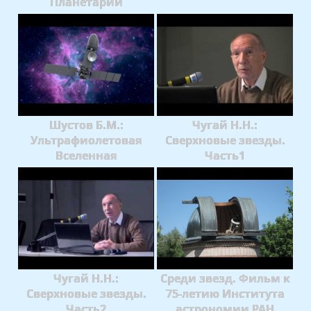
Планетарии
Шустов Б.М.:
Чугай Н.Н.:
Ультрафиолетовая
Сверхновые звезды.
Вселенная
Часть1
Чугай Н.Н.:
Среди звезд. Фильм к
Сверхновые звезды.
75-летию Института
Часть2
астрономии РАН