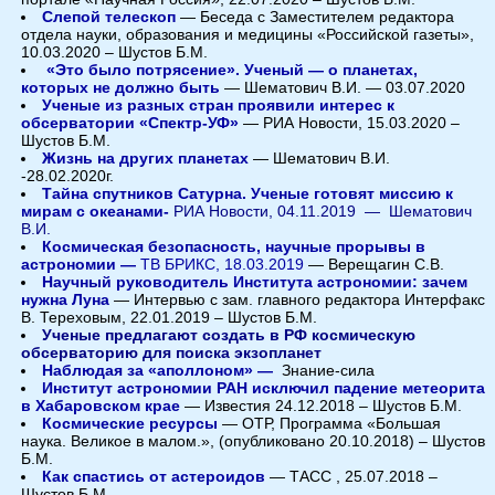
Слепой телескоп
— Беседа с Заместителем редактора
отдела науки, образования и медицины «Российской газеты»,
10.03.2020 – Шустов Б.М.
«Это было потрясение». Ученый — о планетах,
которых не должно быть
— Шематович В.И. — 03.07.2020
Ученые из разных стран проявили интерес к
обсерватории «Спектр-УФ»
— РИА Новости, 15.03.2020 –
Шустов Б.М.
Жизнь на других планетах
— Шематович В.И.
-28.02.2020г.
Тайна спутников Сатурна. Ученые готовят миссию к
мирам с океанами-
РИА Новости,
04.11.2019 —
Шематович
В.И.
Космическая безопасность, научные прорывы в
астрономии —
ТВ БРИКС, 18.03.2019
— Верещагин С.В.
Научный руководитель Института астрономии: зачем
нужна Луна
— Интервью с зам. главного редактора Интерфакс
В. Тереховым, 22.01.2019 – Шустов Б.М.
Ученые предлагают создать в РФ космическую
обсерваторию для поиска экзопланет
Наблюдая за «аполлоном» —
Знание-сила
Институт астрономии РАН исключил падение метеорита
в Хабаровском крае
— Известия 24.12.2018 – Шустов Б.М.
Космические ресурсы
— ОТР, Программа «Большая
наука. Великое в малом.», (опубликовано 20.10.2018) – Шустов
Б.М.
Как спастись от астероидов
— ТАСС , 25.07.2018 –
Шустов Б.М.