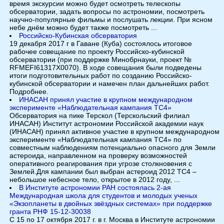
время экскурсии можно будет осмотреть телескопы
обсерватории, задать вопросы по астрономии, посмотреть
научно-популярные фильмы и послушать лекции. При ясном
небе днём можно будет также посмотреть ...
Российско-Кубинская обсерватория
19 декабря 2017 г в Гаване (Куба) состоялось итоговое
рабочее совещание по проекту Российско-кубинской
обсерватории (при поддержке Минобрнауки, проект №
RFMEFI61317X0070). В ходе совещания были подведены
итоги подготовительных работ по созданию Российско-
кубинской обсерватории и намечен план дальнейших работ.
Подробнее.
ИНАСАН принял участие в крупном международном
эксперименте «Наблюдательная кампания TC4»
Обсерватория на пике Терскол (Терскольский филиал
ИНАСАН) Институт астрономии Российской академии наук
(ИНАСАН) принял активное участие в крупном международном
эксперименте «Наблюдательная кампания TC4» по
совместным наблюдениям потенциально опасного для Земли
астероида, направленном на проверку возможностей
оперативного реагирования при угрозе столкновения с
Землей.Для кампании был выбран астероид 2012 TC4 –
небольшое небесное тело, открытое в 2012 году, ...
В Институте астрономии РАН состоялась 2-ая
Международная школа для студентов и молодых ученых
«Экзопланеты в двойных звёздных системах» при поддержке
гранта РНФ 15-12-30038
С 15 по 17 октября 2017 г. в г. Москва в Институте астрономии