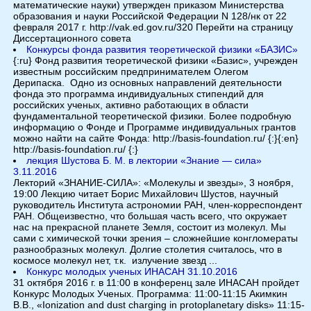
математические науки) утвержден приказом Министерства
образования и науки Российской Федерации N 128/нк от 22
февраля 2017 г. http://vak.ed.gov.ru/320 Перейти на страницу
Диссертационного совета
Конкурсы фонда развития теоретической физики «БАЗИС»
{:ru} Фонд развития теоретической физики «Базис», учрежден
известным российским предпринимателем Олегом
Дерипаска. Одно из основных направлений деятельности
фонда это программа индивидуальных стипендий для
российских ученых, активно работающих в области
фундаментальной теоретической физики. Более подробную
информацию о Фонде и Программе индивидуальных грантов
можно найти на сайте Фонда: http://basis-foundation.ru/ {:}{:en}
http://basis-foundation.ru/ {:}
лекция Шустова Б. М. в лектории «Знание — сила»
3.11.2016
Лекторий «ЗНАНИЕ-СИЛА»: «Молекулы и звезды», 3 ноября,
19:00 Лекцию читает Борис Михайлович Шустов, научный
руководитель Института астрономии РАН, член-корреспондент
РАН. Общеизвестно, что большая часть всего, что окружает
нас на прекрасной планете Земля, состоит из молекул. Мы
сами с химической точки зрения – сложнейшие конгломераты
разнообразных молекул. Долгие столетия считалось, что в
космосе молекул нет, т.к. излучение звезд ...
Конкурс молодых ученых ИНАСАН 31.10.2016
31 октября 2016 г. в 11:00 в конференц зале ИНАСАН пройдет
Конкурс Молодых Ученых. Программа: 11:00-11:15 Акимкин
В.В., «Ionization and dust charging in protoplanetary disks» 11:15-