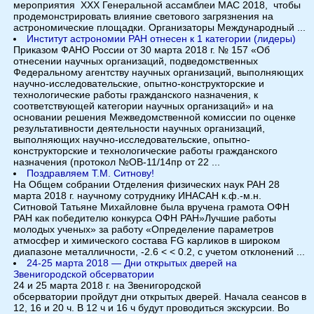
мероприятия ХХХ Генеральной ассамблеи МАС 2018, чтобы
продемонстрировать влияние светового загрязнения на
астрономические площадки. Организаторы Международный ...
Институт астрономии РАН отнесен к 1 категории (лидеры)
Приказом ФАНО России от 30 марта 2018 г. № 157 «Об
отнесении научных организаций, подведомственных
Федеральному агентству научных организаций, выполняющих
научно-исследовательские, опытно-конструкторские и
технологические работы гражданского назначения, к
соответствующей категории научных организаций» и на
основании решения Межведомственной комиссии по оценке
результативности деятельности научных организаций,
выполняющих научно-исследовательские, опытно-
конструкторские и технологические работы гражданского
назначения (протокол №ОВ-11/14пр от 22 ...
Поздравляем Т.М. Ситнову!
На Общем собрании Отделения физических наук РАН 28
марта 2018 г. научному сотруднику ИНАСАН к.ф.-м.н.
Ситновой Татьяне Михайловне была вручена грамота ОФН
РАН как победителю конкурса ОФН РАН»Лучшие работы
молодых ученых» за работу «Определение параметров
атмосфер и химического состава FG карликов в широком
диапазоне металличности, -2.6 < < 0.2, с учетом отклонений ...
24-25 марта 2018 — Дни открытых дверей на
Звенигородской обсерватории
24 и 25 марта 2018 г. на Звенигородской
обсерватории пройдут дни открытых дверей. Начала сеансов в
12, 16 и 20 ч. В 12 ч и 16 ч будут проводиться экскурсии. Во