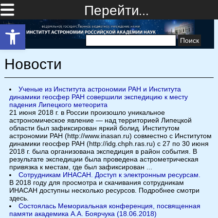
Перейти…
Открыть панель инструментов
Найти:
Новости
Ученые из Института астрономии РАН и Института
динамики геосфер РАН совершили экспедицию к месту
падения Липецкого метеорита
21 июня 2018 г. в России произошло уникальное
астрономическое явление — над территорией Липецкой
области был зафиксирован яркий болид. Институтом
астрономии РАН (http://www.inasan.ru) совместно с Институтом
динамики геосфер РАН (http://idg.chph.ras.ru) с 27 по 30 июня
2018 г. была организована экспедиция в район события. В
результате экспедиции была проведена астрометрическая
привязка к местам, где был зафиксирован ...
Сотрудникам ИНАСАН. Доступ к электронным ресурсам.
В 2018 году для просмотра и скачивания сотрудникам
ИНАСАН доступны несколько ресурсов. Подробнее смотри
здесь.
Состоялась Мемориальная конференция, посвященная
памяти академика А.А. Боярчука (18.06.2018)