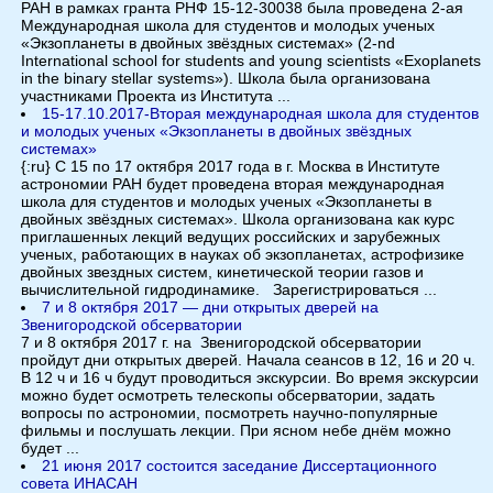
РАН в рамках гранта РНФ 15-12-30038 была проведена 2-ая
Международная школа для студентов и молодых ученых
«Экзопланеты в двойных звёздных системах» (2-nd
International school for students and young scientists «Exoplanets
in the binary stellar systems»). Школа была организована
участниками Проекта из Института ...
15-17.10.2017-Вторая международная школа для студентов
и молодых ученых «Экзопланеты в двойных звёздных
системах»
{:ru} С 15 по 17 октября 2017 года в г. Москва в Институте
астрономии РАН будет проведена вторая международная
школа для студентов и молодых ученых «Экзопланеты в
двойных звёздных системах». Школа организована как курс
приглашенных лекций ведущих российских и зарубежных
ученых, работающих в науках об экзопланетах, астрофизике
двойных звездных систем, кинетической теории газов и
вычислительной гидродинамике. Зарегистрироваться ...
7 и 8 октября 2017 — дни открытых дверей на
Звенигородской обсерватории
7 и 8 октября 2017 г. на Звенигородской обсерватории
пройдут дни открытых дверей. Начала сеансов в 12, 16 и 20 ч.
В 12 ч и 16 ч будут проводиться экскурсии. Во время экскурсии
можно будет осмотреть телескопы обсерватории, задать
вопросы по астрономии, посмотреть научно-популярные
фильмы и послушать лекции. При ясном небе днём можно
будет ...
21 июня 2017 состоится заседание Диссертационного
совета ИНАСАН