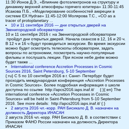
11:30 Ионов Д.Э., «Влияние фотоэлектронов на структуру и
динамику верхней атмосферы горячего юпитера» 11:30-11:45
Исакова П.Б., «Моделирование особенностей аккреции в
системе EX Hydrae» 11:45-12:00 Молярова Т.С., «CO as a
tracer of protoplanetary ...
10 и 11 сентября 2016 — дни открытых дверей на
Звенигородской обсерватории
10 и 11 сентября 2016 г. на Звенигородской обсерватории
пройдут дни открытых дверей. Начала сеансов в 12, 16 и 20 ч.
В 12 ч и 16 ч будут проводиться экскурсии. Во время экскурсии
можно будет осмотреть телескопы обсерватории, задать
вопросы по астрономии, посмотреть научно-популярные
фильмы и послушать лекции. При ясном небе днём можно
будет также ...
International conference Accretion Processes in Cosmic
Sources 2016, Saint Petersburg, 5-10 September
{:ru} C 5 по 10 сентября 2016 в г. Санкт- Петербург будет
проходить международная конференция «Accretion Processes
in Cosmic Sources». Более подробная информация о школе
доступна по ссылке http://apcs2016.iaps.inaf.it/ {:}{:en} The
international conference «Accretion Processes in Cosmic
Sources» will be held in Saint-Petersburg from 5-10 September
2016. See more details: http://apcs2016.iaps.inaf.it/ {:}
2 августа 2016 чл.-корр. РАН Бисикало Д. В. назначен на
должность Директора ИНАСАН
2 августа 2016 чл.-корр. РАН Бисикало Д. В. в соответствии с
Приказом ФАНО России назначен на должность Директора
ИНАСАН