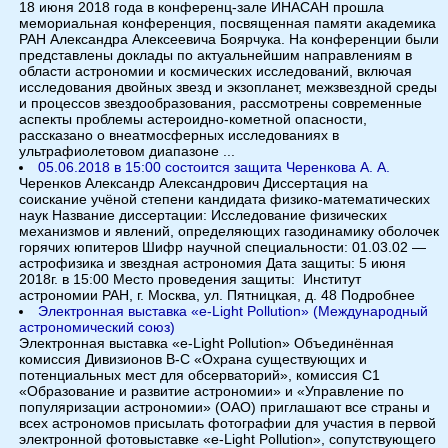
18 июня 2018 года в конференц-зале ИНАСАН прошла
мемориальная конференция, посвященная памяти академика
РАН Александра Алексеевича Боярчука. На конференции были
представлены доклады по актуальнейшим направлениям в
области астрономии и космических исследований, включая
исследования двойных звезд и экзопланет, межзвездной среды
и процессов звездообразования, рассмотрены современные
аспекты проблемы астероидно-кометной опасности,
рассказано о внеатмосферных исследованиях в
ультрафиолетовом диапазоне ...
05.06.2018 в 15:00 состоится защита Черенкова А. А.
Черенков Александр Александрович Диссертация на
соискание учёной степени кандидата физико-математических
наук Название диссертации: Исследование физических
механизмов и явлений, определяющих газодинамику оболочек
горячих юпитеров Шифр научной специальности: 01.03.02 —
астрофизика и звездная астрономия Дата защиты: 5 июня
2018г. в 15:00 Место проведения защиты: Институт
астрономии РАН, г. Москва, ул. Пятницкая, д. 48 Подробнее
Электронная выставка «e-Light Pollution» (Международный
астрономический союз)
Электронная выставка «e-Light Pollution» Объединённая
комиссия Дивизионов B-C «Охрана существующих и
потенциальных мест для обсерваторий», комиссия C1
«Образование и развитие астрономии» и «Управление по
популяризации астрономии» (OAO) приглашают все страны и
всех астрономов присылать фотографии для участия в первой
электронной фотовыставке «e-Light Pollution», сопутствующего