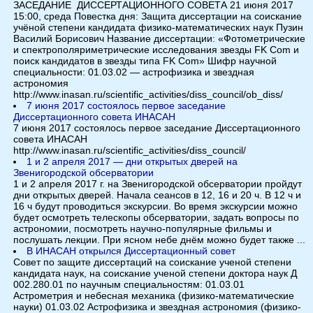
ЗАСЕДАНИЕ ДИССЕРТАЦИОННОГО СОВЕТА 21 июня 2017
15:00, среда Повестка дня: Защита диссертации на соискание
учёной степени кандидата физико-математических наук Пузин
Василий Борисович Название диссертации: «Фотометрические
и спектрополяриметрические исследования звезды FK Com и
поиск кандидатов в звезды типа FK Com» Шифр научной
специальности: 01.03.02 — астрофизика и звездная
астрономия
http://www.inasan.ru/scientific_activities/diss_council/ob_diss/
7 июня 2017 состоялось первое заседание
Дисcертационного совета ИНАСАН
7 июня 2017 состоялось первое заседание Диссертационного
совета ИНАСАН
http://www.inasan.ru/scientific_activities/diss_council/
1 и 2 апреля 2017 — дни открытых дверей на
Звенигородской обсерватории
1 и 2 апреля 2017 г. на Звенигородской обсерватории пройдут
дни открытых дверей. Начала сеансов в 12, 16 и 20 ч. В 12 ч и
16 ч будут проводиться экскурсии. Во время экскурсии можно
будет осмотреть телескопы обсерватории, задать вопросы по
астрономии, посмотреть научно-популярные фильмы и
послушать лекции. При ясном небе днём можно будет также ...
В ИНАСАН открылся Диссертационный совет
Совет по защите диссертаций на соискание ученой степени
кандидата наук, на соискание ученой степени доктора наук Д
002.280.01 по научным специальностям: 01.03.01
Астрометрия и небесная механика (физико-математические
науки) 01.03.02 Астрофизика и звездная астрономия (физико-