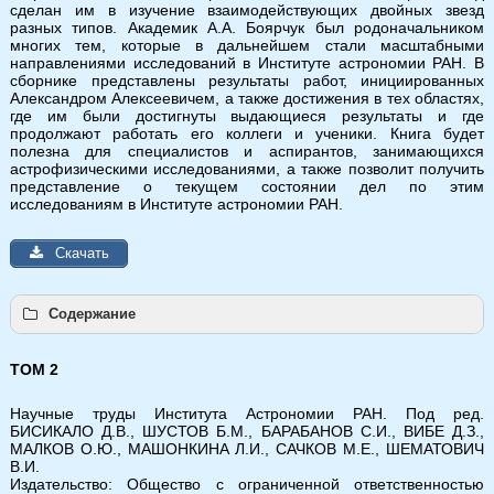
сделан им в изучение взаимодействующих двойных звезд
разных типов. Академик А.А. Боярчук был родоначальником
многих тем, которые в дальнейшем стали масштабными
направлениями исследований в Институте астрономии РАН. В
сборнике представлены результаты работ, инициированных
Александром Алексеевичем, а также достижения в тех областях,
где им были достигнуты выдающиеся результаты и где
продолжают работать его коллеги и ученики. Книга будет
полезна для специалистов и аспирантов, занимающихся
астрофизическими исследованиями, а также позволит получить
представление о текущем состоянии дел по этим
исследованиям в Институте астрономии РАН.
Скачать
Содержание
ТОМ 2
ПРЕДИСЛОВИЕ
Научные труды Института Астрономии РАН
. Под ред.
1
ПРЕДИСЛОВИЕ
БИСИКАЛО Д.В., ШУСТОВ Б.М., БАРАБАНОВ С.И., ВИБЕ Д.З.,
3-4
Бисикало Д.В., Вибе Д.З.
МАЛКОВ О.Ю., МАШОНКИНА Л.И., САЧКОВ М.Е., ШЕМАТОВИЧ
В.И.
Издательство: Общество с ограниченной ответственностью
ЗВЕЗДНАЯ СПЕКТРОСКОПИЯ