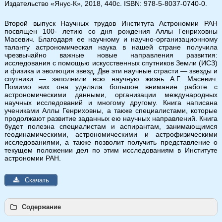
Издательство «Янус-К», 2018, 440с. ISBN: 978-5-8037-0740-0.
2
О ВКЛАДЕ А.А. БОЯРЧУКА В ЗВЕЗДНУЮ
Второй выпуск
Научных трудов Института Астрономии РАН
СПЕКТРОСКОПИЮ
6-11
посвящен 100- летию со дня рождения Аллы Генриховны
Масевич. Благодаря ее научному и научно-организационному
Машонкина Л.И.
таланту астрономическая наука в нашей стране получила
чрезвычайно важные новые направления развития:
3
СТАТИСТИЧЕСКИЙ МЕТОД УЧЕТА
исследования с помощью искусственных спутников Земли (ИСЗ)
и физика и эволюция звезд. Две эти научные страсти — звезды и
ИНТЕРФЕРЕНЦИОННЫХ ПОЛОС В СПЕКТРАХ
12-
спутники — заполнили всю научную жизнь А.Г. Масевич.
ЗВЕЗД
17
Помимо них она уделяла большое внимание работе с
астрономическими данными, организации международных
Пахомов Ю.В.
научных исследований и многому другому. Книга написана
учениками Аллы Генриховны, а также специалистами, которые
4
НЕОДНОРОДНОСТЬ РАСПРЕДЕЛЕНИЯ
продолжают развитие заданных ею научных направлений. Книга
будет полезна специалистам и аспирантам, занимающимся
НЕОДИМА ПО ПОВЕРХНОСТИ ROАР-ЗВЕЗДЫ
геодинамическими, астрономическими и астрофизическими
18-
исследованиями, а также позволит получить представление о
HD 24712 КАК СЛЕДСТВИЕ ПЕРЕМЕННОЙ
текущем положении дел по этим исследованиям в Институте
22
астрономии РАН.
СТРАТИФИКАЦИИ
Рябчикова Т.А., Алексеева С.А.
Скачать
5
АНАЛИЗ СПЕКТРОВ БАРИЕВЫХ КАРЛИКОВ
23-
Пахомов Ю.В.
28
Содержание
6
ХИМИЧЕСКИЙ СОСТАВ И СТРАТИФИКАЦИЯ