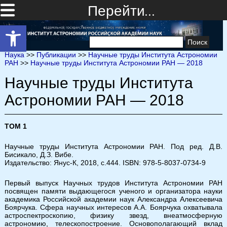
Перейти…
Открыть панель инструментов
Найти:
Наука
>>
Публикации
>>
Научные труды Института Астрономии
РАН
>>
Научные труды Института Астрономии РАН — 2018
Научные труды Института
Астрономии РАН — 2018
ТОМ 1
Научные труды Института Астрономии РАН
. Под ред. Д.В.
Бисикало, Д.З. Вибе.
Издательство: Янус-К, 2018, с.444. ISBN: 978-5-8037-0734-9
Первый выпуск
Научных трудов Института Астрономии РАН
посвящен памяти выдающегося ученого и организатора науки
академика Российской академии наук Александра Алексеевича
Боярчука. Сфера научных интересов А.А. Боярчука охватывала
астроспектроскопию, физику звезд, внеатмосферную
астрономию, телескопостроение. Основополагающий вклад