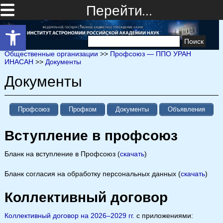
Перейти…
Открыть панель инструментов
Найти:
Общественные организации
>>
Профсоюз — ППО УРАН
ИНАСАН
>>
Документы
Документы
Профсоюз
Профком
Документы
Объявления
Вступление в профсоюз
Бланк на вступление в Профсоюз (
скачать
)
Бланк согласия на обработку персональных данных (
скачать
)
Коллективный договор
Коллективный договор на 2026–2029 гг.
с приложениями: