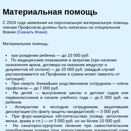
Материальная помощь
С 2024 года заявления на персональную материальную помощь
членам Профсоюза должны быть написаны на специальном
бланке (
Скачать бланк
).
Материальная помощь:
при рождении ребенка — до 10 000 руб.
По медицинским показаниям и затратам (при наличии
назначения врача, договора на оказание медуслуг и
документов об оплате) — до 20 000 руб. (каждый случай
рассматривается на Профкоме и сумма может зависеть от
ситуации)
При смерти ближайших родственников сотрудника — члена
профсоюза — до 7 000 руб.
На детей — выпускников школы и детских садов или
первоклассников в начале учебного года — до 3 000 руб. на
ребенка
Аспирантам и молодым сотрудникам, защитившим
диссертации (по факту защиты кандидатской) — 3 000 руб.
При форс-мажорных обстоятельствах (пожар, затопление
жилья, кража и т.п.) — от 3 000 руб. но не более 10 000 руб.
На санаторно-курортное лечение при самостоятельном
приобретении путевки (при предоставлении документов) один