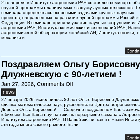
2-го апреля в Институте астрономии РАН состоялся семинар с об
научной программы планируемых к запуску лунных телескопов. Т
семинара определялась основными задачами крупных научных
проектов, направленных на развитие лунной программы Российск
Федерации. В семинаре приняли участие научные сотрудники из И
астрономии РАН, Института космических исследований РАН, Наци
астрономической обсерватории китайской АН, Института оптики, т
механики и
Contin
Поздравляем Ольгу Борисовн
Длужневскую с 90-летием !
Jan 27, 2026,
Comments Off
news
27 января 2026г исполнилось 90 лет Ольге Борисовне Длужневско
физико-математических наук, руководителю Центра астрономичес
Дорогая Ольга Борисовна! Сердечно поздравляем Вас с замеч
юбилеем! Вся Ваша научная жизнь неразрывно связана с Астросо
Институтом астрономии РАН. В Вашей жизни, как и в жизни Инстит
эти годы много самого разного. Были
Contin