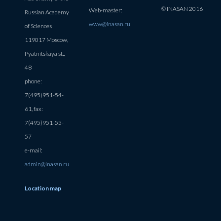
© INASAN 2016
Web-master:
Russian Academy
www@inasan.ru
of Sciences
119017 Moscow,
Pyatnitskaya st.,
48
phone:
7(495)951-54-
61, fax:
7(495)951-55-
57
e-mail:
admin@inasan.ru
Location map