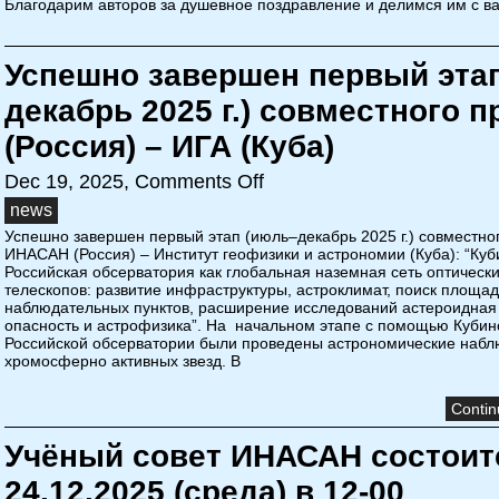
Благодарим авторов за душевное поздравление и делимся им с в
Успешно завершен первый эта
декабрь 2025 г.) совместного 
(Россия) – ИГА (Куба)
Dec 19, 2025,
Comments Off
news
Успешно завершен первый этап (июль–декабрь 2025 г.) совместно
ИНАСАН (Россия) – Институт геофизики и астрономии (Куба): “Куб
Российская обсерватория как глобальная наземная сеть оптическ
телескопов: развитие инфраструктуры, астроклимат, поиск площа
наблюдательных пунктов, расширение исследований астероидная
опасность и астрофизика”. На начальном этапе с помощью Кубин
Российской обсерватории были проведены астрономические набл
хромосферно активных звезд. В
Contin
Учёный совет ИНАСАН состоит
24.12.2025 (среда) в 12-00