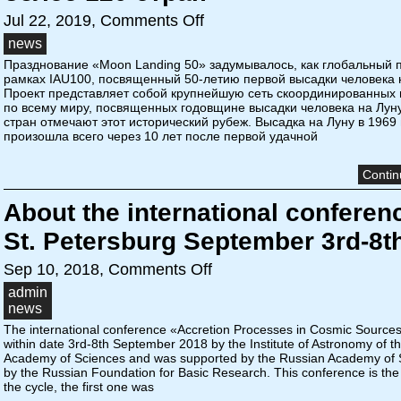
Jul 22, 2019,
Comments Off
news
Празднование «Moon Landing 50» задумывалось, как глобальный п
рамках IAU100, посвященный 50-летию первой высадки человека 
Проект представляет собой крупнейшую сеть скоординированных 
по всему миру, посвященных годовщине высадки человека на Луну
стран отмечают этот исторический рубеж. Высадка на Луну в 1969 
произошла всего через 10 лет после первой удачной
Contin
About the international conferen
St. Petersburg September 3rd-8t
Sep 10, 2018,
Comments Off
admin
news
The international conference «Accretion Processes in Cosmic Sources
within date 3rd-8th September 2018 by the Institute of Astronomy of t
Academy of Sciences and was supported by the Russian Academy of 
by the Russian Foundation for Basic Research. This conference is the
the cycle, the first one was