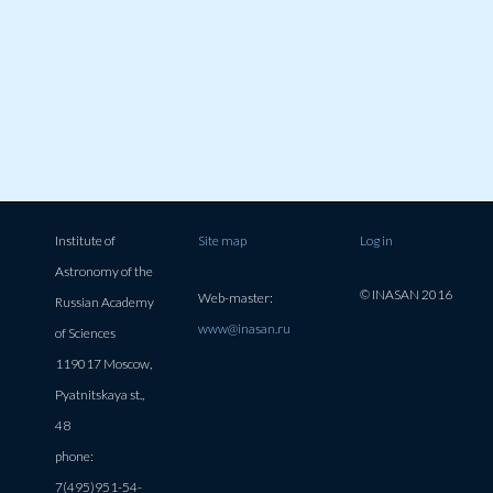
Institute of
Site map
Log in
Astronomy of the
© INASAN 2016
Web-master:
Russian Academy
www@inasan.ru
of Sciences
119017 Moscow,
Pyatnitskaya st.,
48
phone:
7(495)951-54-