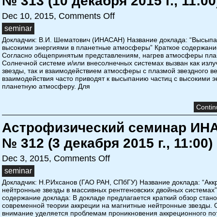
№ 313 (10 декабря 2015 г., 11:00
Dec 10, 2015,
Comments Off
seminar
Докладчик: В.И. Шематович (ИНАСАН) Название доклада: “Высыпа
высокими энергиями в планетные атмосферы” Краткое содержани
Согласно общепринятым представлениям, нагрев атмосферы пла
Солнечной системе и/или внесолнечных системах вызван как изл
звезды, так и взаимодействием атмосферы с плазмой звездного ве
взаимодействия часто приводят к высыпанию частиц с высокими э
планетную атмосферу. Для
Contin
Астрофизический семинар ИН
№ 312 (3 декабря 2015 г., 11:00)
Dec 3, 2015,
Comments Off
seminar
Докладчик: Н.Р.Ихсанов (ГАО РАН, СПбГУ) Название доклада: “Акк
нейтронные звезды в массивных рентгеновских двойных системах”
содержание доклада: В докладе предлагается краткий обзор стан
современной теории аккреции на магнитные нейтронные звезды. 
внимание уделяется проблемам проникновения аккреционного пот