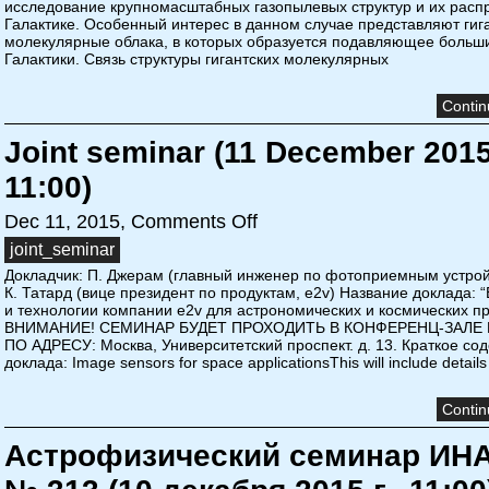
исследование крупномасштабных газопылевых структур и их расп
Галактике. Особенный интерес в данном случае представляют гиг
молекулярные облака, в которых образуется подавляющее больши
Галактики. Связь структуры гигантских молекулярных
Contin
Joint seminar (11 December 2015
11:00)
Dec 11, 2015,
Comments Off
joint_seminar
Докладчик: П. Джерам (главный инженер по фотоприемным устройс
К. Татард (вице президент по продуктам, e2v) Название доклада: 
и технологии компании e2v для астрономических и космических п
ВНИМАНИЕ! СЕМИНАР БУДЕТ ПРОХОДИТЬ В КОНФЕРЕНЦ-ЗАЛЕ
ПО АДРЕСУ: Москва, Университетский проспект. д. 13. Краткое со
доклада: Image sensors for space applicationsThis will include details
Contin
Астрофизический семинар ИН