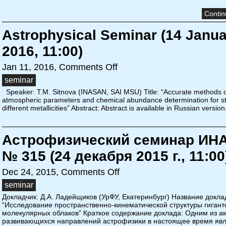
Contin
Astrophysical Seminar (14 Janu
2016, 11:00)
Jan 11, 2016,
Comments Off
seminar
Speaker: T.M. Sitnova (INASAN, SAI MSU) Title: “Accurate methods 
atmospheric parameters and chemical abundance determination for st
different metallicities” Abstract: Abstract is available in Russian version
Астрофизический семинар ИН
№ 315 (24 декабря 2015 г., 11:00
Dec 24, 2015,
Comments Off
seminar
Докладчик: Д.А. Ладейщиков (УрФУ, Екатеринбург) Название докла
“Исследование пространственно-кинематической структуры гигант
молекулярных облаков” Краткое содержание доклада: Одним из а
развивающихся направлений астрофизики в настоящее время яв