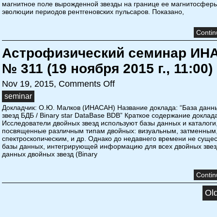
магнитное поле вырожденной звезды на границе ее магнитосферы
эволюции периодов рентгеновских пульсаров. Показано,
Contin
Астрофизический семинар ИН
№ 311 (19 ноября 2015 г., 11:00)
Nov 19, 2015,
Comments Off
seminar
Докладчик: О.Ю. Малков (ИНАСАН) Название доклада: “База данн
звезд БДБ / Binary star DataBase BDB” Краткое содержание доклад
Исследователи двойных звезд используют базы данных и каталоги
посвященные различным типам двойных: визуальным, затменным
спектроскопическим, и др. Однако до недавнего времени не суще
базы данных, интегрирующей информацию для всех двойных звез
данных двойных звезд (Binary
Contin
Old