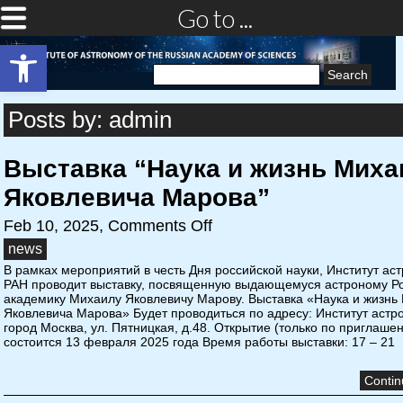
Go to ...
Open toolbar
Search
for:
Posts by: admin
Выставка “Наука и жизнь Миха
Яковлевича Марова”
Feb 10, 2025,
Comments Off
news
В рамках мероприятий в честь Дня российской науки, Институт ас
РАН проводит выставку, посвященную выдающемуся астроному Ро
академику Михаилу Яковлевичу Марову. Выставка «Наука и жизнь
Яковлевича Марова» Будет проводиться по адресу: Институт астр
город Москва, ул. Пятницкая, д.48. Открытие (только по приглаше
состоится 13 февраля 2025 года Время работы выставки: 17 – 21
Contin