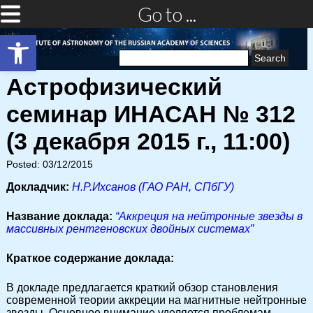
Go to ...
Open toolbar
Search
for:
Астрофизический
семинар ИНАСАН № 312
(3 декабря 2015 г., 11:00)
Posted: 03/12/2015
Докладчик:
Н.Р.Ихсанов (ГАО РАН, СПбГУ)
Название доклада:
“Аккреция на нейтронные звезды в
массивных рентгеновских двойных системах”
Краткое содержание доклада:
В докладе предлагается краткий обзор становления
современной теории аккреции на магнитные нейтронные
звезды. Основное внимание уделяется проблемам