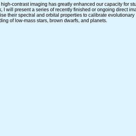
igh-contrast imaging has greatly enhanced our capacity for stud
k, I will present a series of recently finished or ongoing direct 
lise their spectral and orbital properties to calibrate evolutiona
ding of low-mass stars, brown dwarfs, and planets.