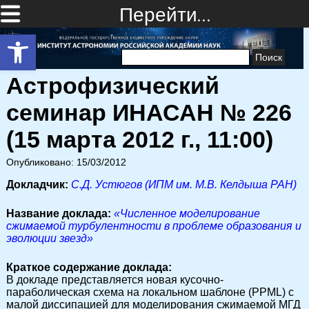
Перейти…
Открыть панель инструментов
Найти:
Астрофизический
семинар ИНАСАН № 226
(15 марта 2012 г., 11:00)
Опубликовано: 15/03/2012
Докладчик:
С.Д. Устюгов (ИПМ им. М.В. Келдыша РАН)
Название доклада:
«Численное моделирование
сжимаемой турбулентности в проблеме образования и
эволюции звезд»
Краткое содержание доклада:
В докладе представляется новая кусочно-
параболическая схема на локальном шаблоне (PPML) с
малой диссипацией для моделирования сжимаемой МГД