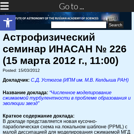
Go to ...
Open toolbar
Search
for:
Астрофизический
семинар ИНАСАН № 226
(15 марта 2012 г., 11:00)
Posted: 15/03/2012
Докладчик:
С.Д. Устюгов (ИПМ им. М.В. Келдыша РАН)
Название доклада:
“Численное моделирование
сжимаемой турбулентности в проблеме образования и
эволюции звезд”
Краткое содержание доклада:
В докладе представляется новая кусочно-
параболическая схема на локальном шаблоне (PPML) с
малой диссипацией для моделирования сжимаемой МГД