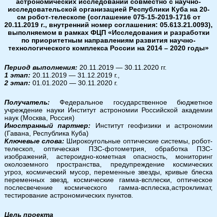
астрономических исследований совместно с научно-
исследовательской организацией Республики Куба на 20-
см робот-телескопе (соглашение 075-15-2019-1716 от
20.11.2019 г., внутренний номер соглашения: 05.613.21.0093),
выполняемом в рамках ФЦП «Исследования и разработки
по приоритетным направлениям развития научно-
технологического комплекса России на 2014 – 2020 годы»
Период выполнения:
20.11.2019 — 30.11.2020 гг.
1 этап:
20.11.2019 — 31.12.2019 г.,
2 этап:
01.01.2020 — 30.11.2020 г.
Получатель:
Федеральное государственное бюджетное
учреждение науки Институт астрономии Российской академии
наук (Москва, Россия)
Иностранный партнер:
Институт геофизики и астрономии
(Гавана, Республика Куба)
Ключевые слова:
Широкоугольные оптические системы, робот-
телескоп, оптическая ПЗС-фотометрия, обработка ПЗС-
изображений, астероидно-кометная опасность, мониторинг
околоземного пространства, предупреждение космических
угроз, космический мусор, переменные звезды, кривые блеска
переменных звезд, космические гамма-всплески, оптическое
послесвечение космического гамма-всплеска,астроклимат,
тестирование астрономических пунктов.
Цель проекта