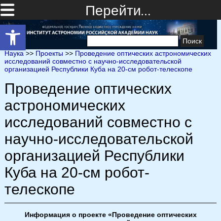
Перейти…
Открыть панель инструментов
Найти:
Наука
>>
Проекты
>>
Проведение оптических астрономических
исследований совместно с научно-исследовательской
организацией Республики Куба на 20-см робот-телескопе
Проведение оптических
астрономических
исследований совместно с
научно-исследовательской
организацией Республики
Куба на 20-см робот-
телескопе
Информация о проекте «Проведение оптических