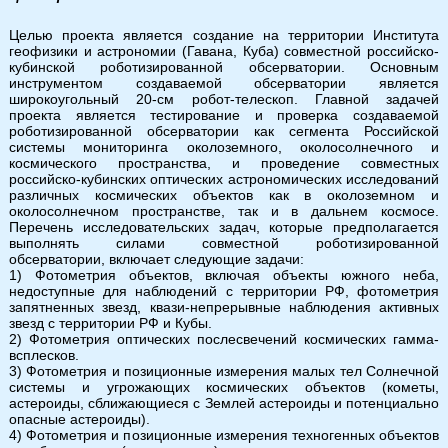
Целью проекта является создание на территории Института
геофизики и астрономии (Гавана, Куба) совместной российско-
кубинской роботизированной обсерватории. Основным
инструментом создаваемой обсерватории является
широкоугольный 20-см робот-телескоп. Главной задачей
проекта является тестирование и проверка создаваемой
роботизированной обсерватории как сегмента Российской
системы мониторинга околоземного, околосолнечного и
космического пространства, и проведение совместных
российско-кубинских оптических астрономических исследований
различных космических объектов как в околоземном и
околосолнечном пространстве, так и в дальнем космосе.
Перечень исследовательских задач, которые предполагается
выполнять силами совместной роботизированной
обсерватории, включает следующие задачи:
1) Фотометрия объектов, включая объекты южного неба,
недоступные для наблюдений с территории РФ, фотометрия
запятненных звезд, квази-непрерывные наблюдения активных
звезд с территории РФ и Кубы.
2) Фотометрия оптических послесвечений космических гамма-
всплесков.
3) Фотометрия и позиционные измерения малых тел Солнечной
системы и угрожающих космических объектов (кометы,
астероиды, сближающиеся с Землей астероиды и потенциально
опасные астероиды).
4) Фотометрия и позиционные измерения техногенных объектов