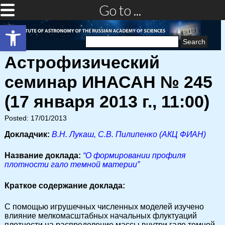
Go to ...
Open toolbar
Search
for:
Астрофизический
семинар ИНАСАН № 245
(17 января 2013 г., 11:00)
Posted: 17/01/2013
Докладчик:
В.Н. Лукаш, С.В. Пилипенко (АКЦ ФИАН)
Название доклада:
“О формировании профиля
плотности гало темной материи”
Краткое содержание доклада:
С помощью игрушечных численных моделей изучено
влияние мелкомасштабных начальных флуктуаций
плотности на распределение массы внутри гало темной