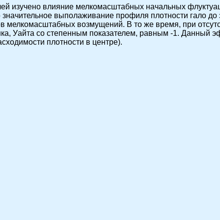
ей изучено влияние мелкомасштабных начальных флуктуац
 значительное выполаживание профиля плотности гало до з
ов мелкомасштабных возмущений. В то же время, при отсут
а, Уайта со степенным показателем, равным -1. Данный э
асходимости плотности в центре).