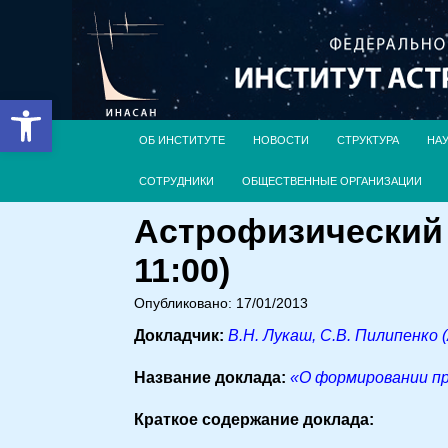
Открыть панель инструментов
ОБ ИНСТИТУТЕ
НОВОСТИ
СТРУКТУРА
НА
СОТРУДНИКИ
ОБЩЕСТВЕННЫЕ ОРГАНИЗАЦИИ
Астрофизический 
11:00)
Опубликовано: 17/01/2013
Докладчик:
В.Н. Лукаш, С.В. Пилипенко
Название доклада:
«О формировании п
Краткое содержание доклада: