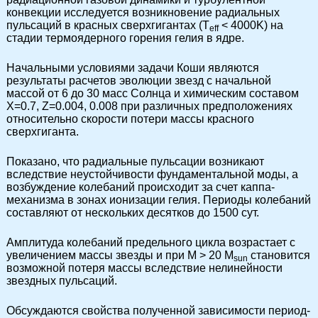
конвекции исследуется возникновение радиальных
пульсаций в красных сверхгигантах (T
< 4000K) на
eff
стадии термоядерного горения гелия в ядре.
Начальными условиями задачи Коши являются
результаты расчетов эволюции звезд с начальной
массой от 6 до 30 масс Солнца и химическим составом
X=0.7, Z=0.004, 0.008 при различных предположениях
относительно скорости потери массы красного
сверхгиганта.
Показано, что радиальные пульсации возникают
вследствие неустойчивости фундаментальной моды, а
возбуждение колебаний происходит за счет каппа-
механизма в зонах ионизации гелия. Периоды колебаний
составляют от нескольких десятков до 1500 сут.
Амплитуда колебаний предельного цикла возрастает с
увеличением массы звезды и при M > 20 M
становится
sun
возможной потеря массы вследствие нелинейности
звездных пульсаций.
Обсуждаются свойства полученной зависимости период-