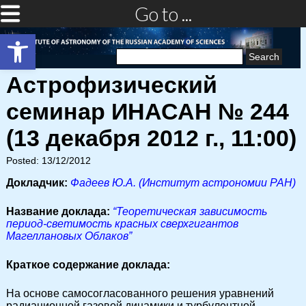
Go to ...
Open toolbar
Search
for:
Астрофизический
семинар ИНАСАН № 244
(13 декабря 2012 г., 11:00)
Posted: 13/12/2012
Докладчик:
Фадеев Ю.А. (Институт астрономии РАН)
Название доклада:
“Теоретическая зависимость
период-светимость красных сверхгигантов
Магеллановых Облаков”
Краткое содержание доклада:
На основе самосогласованного решения уравнений
радиационной газовой динамики и турбулентной