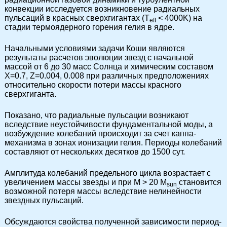
конвекции исследуется возникновение радиальных
пульсаций в красных сверхгигантах (T
< 4000K) на
eff
стадии термоядерного горения гелия в ядре.
Начальными условиями задачи Коши являются
результаты расчетов эволюции звезд с начальной
массой от 6 до 30 масс Солнца и химическим составом
X=0.7, Z=0.004, 0.008 при различных предположениях
относительно скорости потери массы красного
сверхгиганта.
Показано, что радиальные пульсации возникают
вследствие неустойчивости фундаментальной моды, а
возбуждение колебаний происходит за счет каппа-
механизма в зонах ионизации гелия. Периоды колебаний
составляют от нескольких десятков до 1500 сут.
Амплитуда колебаний предельного цикла возрастает с
увеличением массы звезды и при M > 20 M
становится
sun
возможной потеря массы вследствие нелинейности
звездных пульсаций.
Обсуждаются свойства полученной зависимости период-