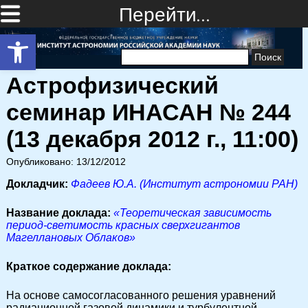
Перейти…
Открыть панель инструментов
Найти:
Астрофизический
семинар ИНАСАН № 244
(13 декабря 2012 г., 11:00)
Опубликовано: 13/12/2012
Докладчик:
Фадеев Ю.А. (Институт астрономии РАН)
Название доклада:
«Теоретическая зависимость
период-светимость красных сверхгигантов
Магеллановых Облаков»
Краткое содержание доклада:
На основе самосогласованного решения уравнений
радиационной газовой динамики и турбулентной