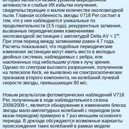
активности и слабые ИК избытки излучения,
свидетельствующие о малом количестве околозвездной
пыли. Главная особенность звезды V718 Per состоит в
том, что у нее наблюдаются уникальные по
продолжительности (3.5 года), рекуррентные затмения,
вызванные периодическими изменениями
m
околозвездной экстинкции с амплитудой Delta АV = 1
.
При этом период между затмениями равен 4.7 года.
Расчеты показывают, что подобные периодические
изменения экстинкции могут иметь место в молодых
двойных системах, наблюдаемых с ребра, или
наклоненных под небольшим углом к лучу зрения.
Однако по спектрам высокого разрешения, полученном
на телескопе Кеck, не выявлено ни спектроскопических
признаков второго компонента, ни колебаний лучевой
скорости звезды, превышающих 80 м/c.
Новым результатом фотометрических наблюдений V718
Per, полученным в ходе наблюдательного сезона
2008/2009 г., является обнаружение в изменениях блеска
звезды мало-амплитудных колебаний с периодом (или
квази-периодом) примерно в 7 раз меньшим основного
периода. В докладе обсуждаются возможные варианты
происхождения таких колебаний в рамках модели