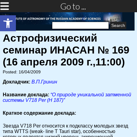
Go to ...
Open toolbar
Search
for:
Астрофизический
семинар ИНАСАН № 169
(16 апреля 2009 г.,11:00)
Posted: 16/04/2009
Докладчик:
В.П.Гринин
Название доклада:
“О природе уникальной затменной
системы V718 Per (H 187)”
Краткое содержание доклада:
Звезда V718 Per относится к подклассу молодых звезд
типа WTTS (weak- line T Tauri star), особенностью
которых является низкий уровень аккреционной