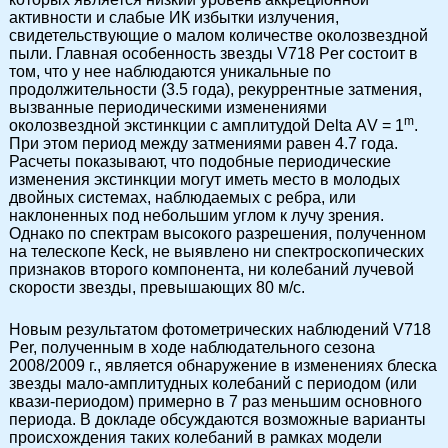
активности и слабые ИК избытки излучения,
свидетельствующие о малом количестве околозвездной
пыли. Главная особенность звезды V718 Per состоит в
том, что у нее наблюдаются уникальные по
продолжительности (3.5 года), рекуррентные затмения,
вызванные периодическими изменениями
m
околозвездной экстинкции с амплитудой Delta АV = 1
.
При этом период между затмениями равен 4.7 года.
Расчеты показывают, что подобные периодические
изменения экстинкции могут иметь место в молодых
двойных системах, наблюдаемых с ребра, или
наклоненных под небольшим углом к лучу зрения.
Однако по спектрам высокого разрешения, полученном
на телескопе Кеck, не выявлено ни спектроскопических
признаков второго компонента, ни колебаний лучевой
скорости звезды, превышающих 80 м/c.
Новым результатом фотометрических наблюдений V718
Per, полученным в ходе наблюдательного сезона
2008/2009 г., является обнаружение в изменениях блеска
звезды мало-амплитудных колебаний с периодом (или
квази-периодом) примерно в 7 раз меньшим основного
периода. В докладе обсуждаются возможные варианты
происхождения таких колебаний в рамках модели