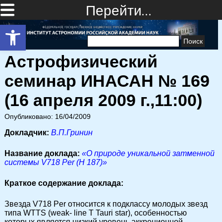
Перейти…
Открыть панель инструментов
Найти:
Астрофизический
семинар ИНАСАН № 169
(16 апреля 2009 г.,11:00)
Опубликовано: 16/04/2009
Докладчик:
В.П.Гринин
Название доклада:
«О природе уникальной затменной
системы V718 Per (H 187)»
Краткое содержание доклада:
Звезда V718 Per относится к подклассу молодых звезд
типа WTTS (weak- line T Tauri star), особенностью
которых является низкий уровень аккреционной