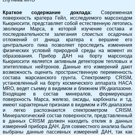
Краткое содержание доклада:
Современная
поверхность кратера Гейл, исследуемого марсоходом
Кьюриосити, представляет собой естественную летопись
эволюции Марса, в которой изучение состава и
последовательности залегания слоистых осадочных
отложений от днища кратера к вершине его
центрального пика позволяет проследить изменения
физических условий природной среды на момент их
образования. Прибор ДАН на борту марсохода
Кьюриосити является активным детектором тепловых и
эпитепловых нейтронов. Данные его измерений дают
возможность оценить пространственную переменность
состава марсианского грунта. Спектрометр CRISM,
установленный на борту космического аппарата НАСА
MRO, ведет съемку в видимом и ближнем ИК-диапазоне.
Входящие в состав минералов, формирующих
поверхность Марса, железо, оксиды, карбонаты и т.д.
имеют характерные признаки в видимом и ИК-диапазоне
и легко распознаются спектрометром CRISM.
Минералогический состав поверхности, представленный
в данных CRISM должен находить отклик в данных
измерений прибора ДАН. Для совместного анализа были
выбраны данные пассивных измерений ДАН, так как