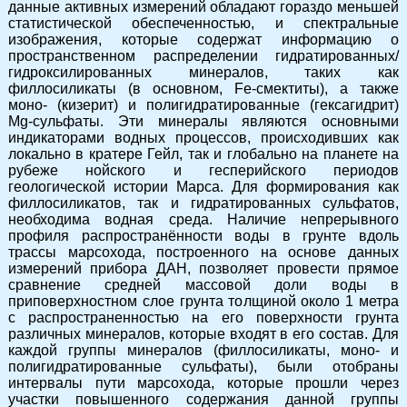
данные активных измерений обладают гораздо меньшей
статистической обеспеченностью, и спектральные
изображения, которые содержат информацию о
пространственном распределении гидратированных/
гидроксилированных минералов, таких как
филлосиликаты (в основном, Fe-смектиты), а также
моно- (кизерит) и полигидратированные (гексагидрит)
Mg-сульфаты. Эти минералы являются основными
индикаторами водных процессов, происходивших как
локально в кратере Гейл, так и глобально на планете на
рубеже нойского и гесперийского периодов
геологической истории Марса. Для формирования как
филлосиликатов, так и гидратированных сульфатов,
необходима водная среда. Наличие непрерывного
профиля распространённости воды в грунте вдоль
трассы марсохода, построенного на основе данных
измерений прибора ДАН, позволяет провести прямое
сравнение средней массовой доли воды в
приповерхностном слое грунта толщиной около 1 метра
с распространенностью на его поверхности грунта
различных минералов, которые входят в его состав. Для
каждой группы минералов (филлосиликаты, моно- и
полигидратированные сульфаты), были отобраны
интервалы пути марсохода, которые прошли через
участки повышенного содержания данной группы