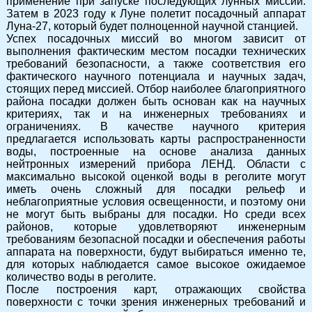
применение при запуске последующих лунных миссий.
Затем в 2023 году к Луне полетит посадочный аппарат
Луна-27, который будет полноценной научной станцией.
Успех посадочных миссий во многом зависит от
выполнения фактическим местом посадки технических
требований безопасности, а также соответствия его
фактического научного потенциала и научных задач,
стоящих перед миссией. Отбор наиболее благоприятного
района посадки должен быть основан как на научных
критериях, так и на инженерных требованиях и
ограничениях. В качестве научного критерия
предлагается использовать карты распространенности
воды, построенные на основе анализа данных
нейтронных измерений прибора ЛЕНД. Области с
максимально высокой оценкой воды в реголите могут
иметь очень сложный для посадки рельеф и
неблагоприятные условия освещенности, и поэтому они
не могут быть выбраны для посадки. Но среди всех
районов, которые удовлетворяют инженерным
требованиям безопасной посадки и обеспечения работы
аппарата на поверхности, будут выбираться именно те,
для которых наблюдается самое высокое ожидаемое
количество воды в реголите.
После построения карт, отражающих свойства
поверхности с точки зрения инженерных требований и