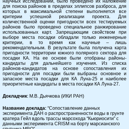
научных исследований, было проведено их наложение
для поиска районов в пределах эллипсов разброса, для
которых в максимальной степени выполняется все
критерии успешной реализации проекта. Для
количественной оценки пригодности всех тестируемых
районов было проведено специальное ранжирование
использованных карт. Запрещающим свойством при
выборе места посадки обладали только инженерные
критерии, в то время как научные – лишь
рекомендательным. В результате была получена карта
пригодности территории южного полярного сектора для
посадки КА. На ее основе были отобраны районы-
кандидаты для дальнейшего изучения. Из списка
районов-кандидатов на основе сопоставления их
пригодности для посадки были выбраны основное и
запасное места посадки для КА Луна-25 и наиболее
приоритетные кандидаты в места посадки КА Луна-27.
Докладчик
: М.В. Дьячкова (ИКИ РАН)
Название доклада:
“Сопоставление данных
эксперимента ДАН о распространенности воды в грунте
кратера Гейл вдоль трассы марсохода “Кьюриосити” с
данными эксперимента CRISM на борту марсианского
спутника MRO”