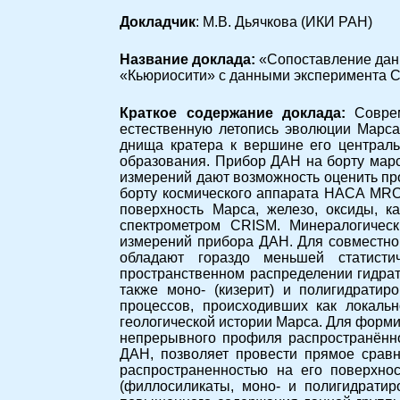
Докладчик
: М.В. Дьячкова (ИКИ РАН)
Название доклада:
«Сопоставление данн
«Кьюриосити» с данными эксперимента C
Краткое содержание доклада:
Совре
естественную летопись эволюции Марса,
днища кратера к вершине его централь
образования. Прибор ДАН на борту марс
измерений дают возможность оценить пр
борту космического аппарата НАСА MRO
поверхность Марса, железо, оксиды, к
спектрометром CRISM. Минералогичес
измерений прибора ДАН. Для совместно
обладают гораздо меньшей статисти
пространственном распределении гидрат
также моно- (кизерит) и полигидрати
процессов, происходивших как локальн
геологической истории Марса. Для форми
непрерывного профиля распространённо
ДАН, позволяет провести прямое срав
распространенностью на его поверхно
(филлосиликаты, моно- и полигидрати