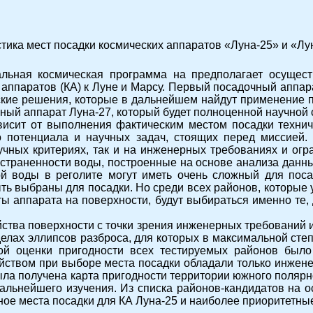
тика мест посадки космических аппаратов «Луна-25» и «Лу
льная космическая программа на предполагает осущест
аппаратов (КА) к Луне и Марсу. Первый посадочный аппарат
ские решения, которые в дальнейшем найдут применение 
чный аппарат Луна-27, который будет полноценной научной 
исит от выполнения фактическим местом посадки технич
го потенциала и научных задач, стоящих перед миссией.
учных критериях, так и на инженерных требованиях и огра
остраненности воды, построенные на основе анализа дан
й воды в реголите могут иметь очень сложный для пос
быть выбраны для посадки. Но среди всех районов, которы
ты аппарата на поверхности, будут выбираться именно те,
йства поверхности с точки зрения инженерных требований 
делах эллипсов разброса, для которых в максимальной сте
ной оценки пригодности всех тестируемых районов был
ством при выборе места посадки обладали только инженер
ла получена карта пригодности территории южного полярно
льнейшего изучения. Из списка районов-кандидатов на о
ое места посадки для КА Луна-25 и наиболее приоритетные