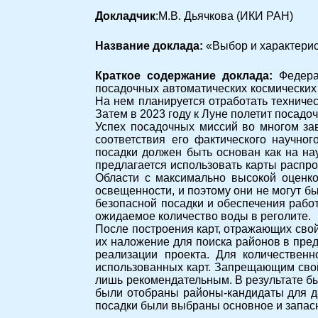
Докладчик
:М.В. Дьячкова (ИКИ РАН)
Название доклада:
«Выбор и характерис
Краткое содержание доклада:
Федера
посадочных автоматических космических 
На нем планируется отработать техниче
Затем в 2023 году к Луне полетит посадо
Успех посадочных миссий во многом зав
соответствия его фактического научно
посадки должен быть основан как на на
предлагается использовать карты распр
Области с максимально высокой оценко
освещенности, и поэтому они не могут 
безопасной посадки и обеспечения рабо
ожидаемое количество воды в реголите.
После построения карт, отражающих сво
их наложение для поиска районов в пре
реализации проекта. Для количествен
использованных карт. Запрещающим свой
лишь рекомендательным. В результате бы
были отобраны районы-кандидаты для да
посадки были выбраны основное и запасн