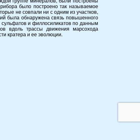
ждой группе минералов, были построены
прибора было построено так называемое
орые не совпали ни с одним из участков,
ний была обнаружена связь повышенного
х сульфатов и филлосиликатов по данным
онов вдоль трассы движения марсохода
ти кратера и ее эволюции.