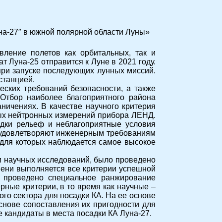
на-27″ в южной полярной области Луны»
вление полетов как орбитальных, так и
 Луна-25 отправится к Луне в 2021 году.
при запуске последующих лунных миссий.
станцией.
еских требований безопасности, а также
 Отбор наиболее благоприятного района
ничениях. В качестве научного критерия
ных нейтронных измерений прибора ЛЕНД.
адки рельеф и неблагоприятные условия
е удовлетворяют инженерным требованиям
 для которых наблюдается самое высокое
и научных исследований, было проведено
пени выполняется все критерии успешной
о проведено специальное ранжирование
ные критерии, в то время как научные –
го сектора для посадки КА. На ее основе
снове сопоставления их пригодности для
 кандидаты в места посадки КА Луна-27.