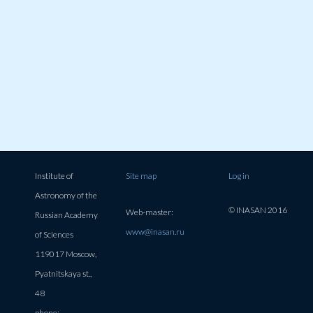
Institute of
Site map
Log in
Astronomy of the
© INASAN 2016
Web-master:
Russian Academy
www@inasan.ru
of Sciences
119017 Moscow,
Pyatnitskaya st.,
48
phone: