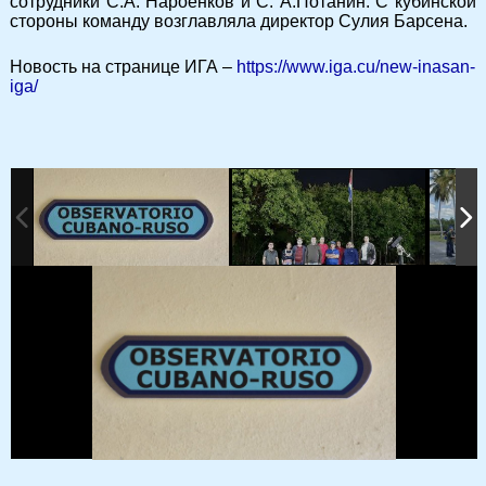
сотрудники С.А. Нароенков и С. А.Потанин. С кубинской
стороны команду возглавляла директор Сулия Барсена.
Новость на странице ИГА –
https://www.iga.cu/new-inasan-
iga/