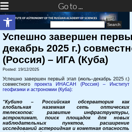
Go to ...
Open toolbar
Search
for:
Успешно завершен первы
декабрь 2025 г.) совмес
(Россия) – ИГА (Куба)
Posted: 19/12/2025
Успешно
завершен
первый
этап
(июль–декабрь
2025
г.
)
совместного
проекта
ИНАСАН (Россия) – Институт
геофизики и астрономии (Куба):
“Кубино – Российская обсерватория как
глобальная наземная сеть оптических
телескопов: развитие инфраструктуры,
астроклимат, поиск площадок для новых
наблюдательных пунктов, расширение
исследований астероидная и кометная опасность