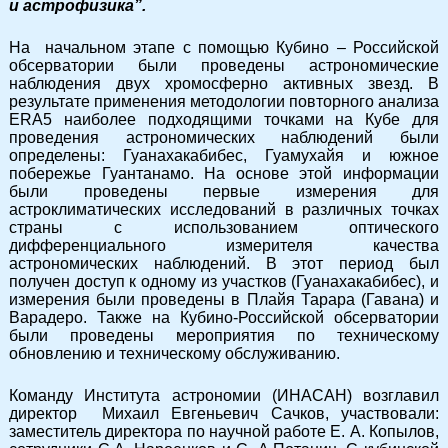
и астрофизика”.
На начальном этапе с помощью Кубино – Российской
обсерватории были проведены астрономические
наблюдения двух хромосферно активных звезд. В
результате применения методологии повторного анализа
ERA5 наиболее подходящими точками на Кубе для
проведения астрономических наблюдений были
определены: Гуанахакабибес, Гуамухайя и южное
побережье Гуантанамо. На основе этой информации
были проведены первые измерения для
астроклиматических исследований в различных точках
страны с использованием оптического
дифференциального измерителя качества
астрономических наблюдений. В этот период был
получен доступ к одному из участков (Гуанахакабибес), и
измерения были проведены в Плайя Тарара (Гавана) и
Варадеро. Также на Кубино-Российской обсерватории
были проведены мероприятия по техническому
обновлению и техническому обслуживанию.
Команду Института астрономии (ИНАСАН) возглавил
директор Михаил Евгеньевич Сачков, участвовали:
заместитель директора по научной работе Е. А. Копылов,