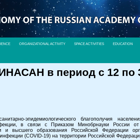
IENCE
ORGANIZATIONAL ACTIVITY
SPACE ACTIVITIES
EDUCATION
НАСАН в период с 12 по 3
анитарно-эпидемиологического благополучия населе
нфекции, в связи с Приказом Минобрнауки России о
ки и высшего образования Российской Федерации орг
инфекции (
COVID
-19) на территории Российской Федерации