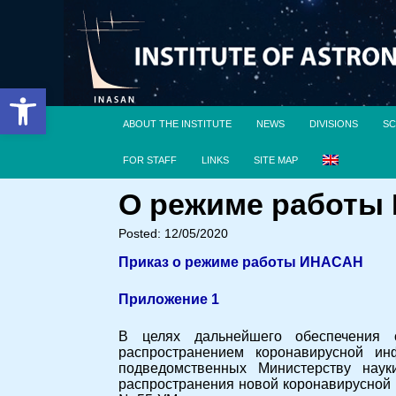
Open toolbar
ABOUT THE INSTITUTE
NEWS
DIVISIONS
SC
FOR STAFF
LINKS
SITE MAP
О режиме работы И
Posted: 12/05/2020
Приказ о режиме работы ИНАСАН
Приложение 1
В целях дальнейшего обеспечения с
распространением коронавирусной и
подведомственных Министерству нау
распространения новой коронавирусной 