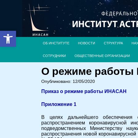
Открыть панель инструментов
ОБ ИНСТИТУТЕ
НОВОСТИ
СТРУКТУРА
НА
СОТРУДНИКИ
ОБЩЕСТВЕННЫЕ ОРГАНИЗАЦИИ
О режиме работы И
Опубликовано: 12/05/2020
Приказ о режиме работы ИНАСАН
Приложение 1
В целях дальнейшего обеспечения с
распространением коронавирусной и
подведомственных Министерству нау
распространения новой коронавирусной 