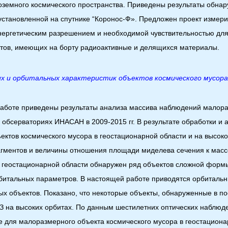
земного космического пространства. Приведены результаты обнар
тановленной на спутнике “Коронос-Ф». Предложен проект измери
нергетическим разрешением и необходимой чувствительностью дл
тов, имеющих на борту радиоактивные и делящихся материалы.
их и орбитальных характеристик объектов космического мусора
аботе приведены результаты анализа массива наблюдений малора
 обсерваториях ИНАСАН в 2009-2015 гг. В результате обработки и 
ектов космического мусора в геостационарной области и на высок
гментов и величины отношения площади миделева сечения к масс
в геостационарной области обнаружен ряд объектов сложной фор
битальных параметров. В настоящей работе приводятся орбитальн
 объектов. Показано, что некоторые объекты, обнаруженные в по
З на высоких орбитах. По данным шестилетних оптических наблю
 для малоразмерного объекта космического мусора в геостациона