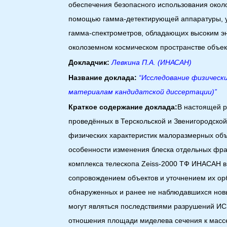
обеспечения безопасного использования около
помощью гамма-детектирующей аппаратуры, ус
гамма-спектрометров, обладающих высоким э
околоземном космическом пространстве объек
Докладчик:
Левкина П.А. (ИНАСАН)
Название доклада:
“Исследование физическ
материалам кандидатской диссертации)”
Краткое содержание доклада:
В настоящей р
проведённых в Терскольской и Звенигородской
физических характеристик малоразмерных объ
особенности изменения блеска отдельных фра
комплекса телескопа Zeiss-2000 ТФ ИНАСАН 
сопровождением объектов и уточнением их ор
обнаруженных и ранее не наблюдавшихся новых
могут являться последствиями разрушений ИС
отношения площади миделева сечения к массе