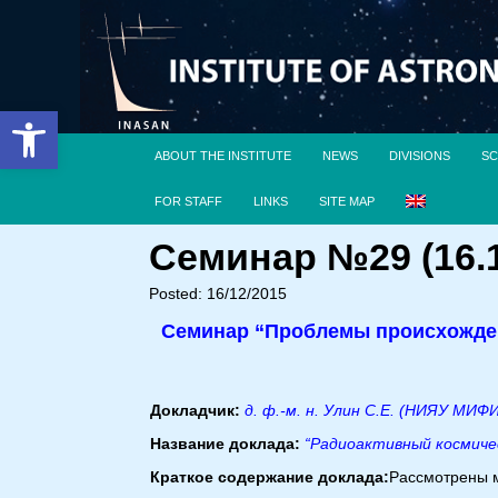
Open toolbar
ABOUT THE INSTITUTE
NEWS
DIVISIONS
SC
FOR STAFF
LINKS
SITE MAP
Семинар №29 (16.1
Posted: 16/12/2015
Семинар “Проблемы происхожден
Докладчик:
д. ф.-м. н. Улин С.Е. (НИЯУ МИФ
Название доклада:
“Радиоактивный космиче
Краткое содержание доклада:
Рассмотрены м