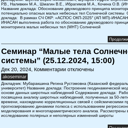
Р.В., Наливкин М.А., Шмагин В.Е., Ибрагимов М.А., Кочина О.В. (
Название доклада: Обоснование двухмодового принципа монитор
потенциально опасных малых небесных тел Солнечной системы
доклада: В рамках СЧ ОКР: «АСПОС ОКП-2025″ (АП МП)-ИНАСАН
ИНАСАН выполнена работа по обоснованию двухмодового принц
мониторинга малых небесных тел (МНТ) Солнечной
Продолжит
Семинар “Малые тела Солнечн
системы” (25.12.2024, 15:00)
Дек 20, 2024,
Комментарии отключены
akoseminar
Докладчик: Мубаракшина Регина Рустэмовна (Казанский федерал
университет) Название доклада: Построение геодинамической мо
основе данных широтных наблюдений Содержание доклада: Рабо
посвящена анализу широтных наблюдений, полученных за 50-лет
времени, нахождению корреляционных связей с сейсмическими п
прогнозированию динамики полюса с использованием регрессион
моделирования и многопараметрического анализа. Рассмотрены 
исследованию полярных и неполярных изменений широты
Продолжит