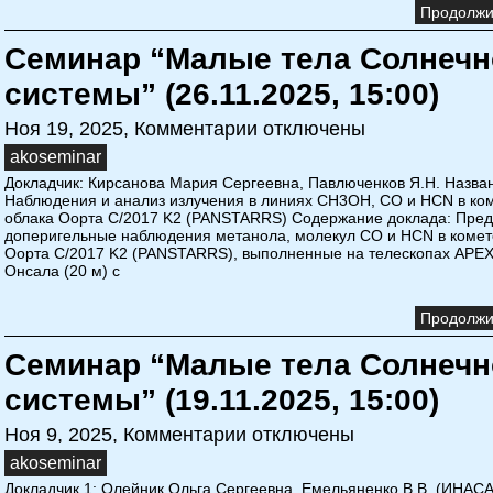
Продолжит
Семинар “Малые тела Солнечн
системы” (26.11.2025, 15:00)
Ноя 19, 2025,
Комментарии отключены
akoseminar
Докладчик: Кирсанова Мария Сергеевна, Павлюченков Я.Н. Назва
Наблюдения и анализ излучения в линиях CH3OH, CO и HCN в ком
облака Оорта C/2017 K2 (PANSTARRS) Содержание доклада: Пре
доперигельные наблюдения метанола, молекул СО и HCN в комете
Оорта C/2017 K2 (PANSTARRS), выполненные на телескопах APEX 
Онсала (20 м) с
Продолжит
Семинар “Малые тела Солнечн
системы” (19.11.2025, 15:00)
Ноя 9, 2025,
Комментарии отключены
akoseminar
Докладчик 1: Олейник Ольга Сергеевна, Емельяненко В.В. (ИНАС