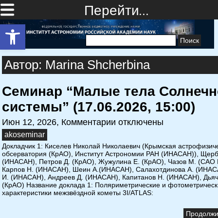
Перейти…
Открыть панель инструментов
Найти:
Автор: Marina Shcherbina
Семинар “Малые тела Солнечн
системы” (17.06.2026, 15:00)
Июн 12, 2026,
Комментарии отключены
akoseminar
Докладчик 1: Киселев Николай Николаевич (Крымская астрофизич
обсерватория (КрАО), Институт Астрономии РАН (ИНАСАН)), Щер
(ИНАСАН), Петров Д. (КрАО), Жужулина Е. (КрАО), Чазов М. (САО 
Карпов Н. (ИНАСАН), Шеин А.(ИНАСАН), Салахотдинова А. (ИНАС
И. (ИНАСАН), Андреев Д. (ИНАСАН), Капитанов Н. (ИНАСАН), Дьяч
(КрАО) Название доклада 1: Поляриметрические и фотометричес
характеристики межзвёздной кометы 3I/ATLAS:
Продолжит