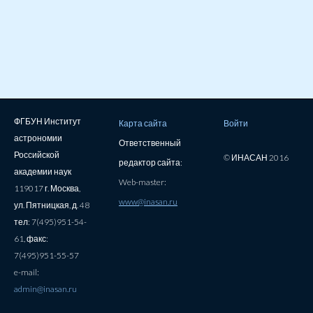
ФГБУН Институт
Карта сайта
Войти
астрономии
Ответственный
Российской
© ИНАСАН 2016
редактор сайта:
академии наук
Web-master:
119017 г. Москва,
www@inasan.ru
ул. Пятницкая, д. 48
тел: 7(495)951-54-
61, факс:
7(495)951-55-57
e-mail:
admin@inasan.ru