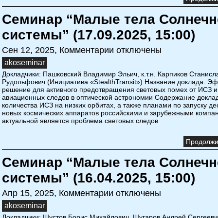
Семинар “Малые тела Солнечн
системы” (17.09.2025, 15:00)
Сен 12, 2025,
Комментарии отключены
akoseminar
Докладчики: Пашковский Владимир Эльич, к.т.н. Карпиков Станисл
Рудольфович (Инициатива «StealthTransit») Название доклада: Э
решение для активного предотвращения световых помех от ИСЗ и
авиационных следов в оптической астрономии Содержание доклад
количества ИСЗ на низких орбитах, а также планами по запуску де
новых космических аппаратов российскими и зарубежными компа
актуальной является проблема световых следов
Продолжит
Семинар “Малые тела Солнечн
системы” (16.04.2025, 15:00)
Апр 15, 2025,
Комментарии отключены
akoseminar
Докладчики: Шустов Борис Михайлович, Шугаров Андрей Сергееви