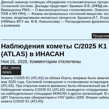
Данный семинар посвящен обсуждению столкновительных процес
Солнечной системе. Доклады представят: Бражкин В.В. (ИФВД им.
Верещагина РАН) — О высокоскоростных столкновениях. Ломонос
ПХФ и МХ РАН) — Физика экстремальных состояний вещества: эк
теории, моделирование импактных процессов. Брыкина И.Г., Егоро
(НИИмех МГУ им. М.В. Ломоносова) — Распределения фрагменто
и размерам
Продолжит
Наблюдения кометы C/2025 K1
(ATLAS) в ИНАСАН
Ноя 21, 2025,
Комментарии отключены
ako_news
news
Комета C/2025 K1 (ATLAS) из облака Оорта, впервые была замече
мае 2025 года, Системой оповещения о столкновении астероидов
(ATLAS). При открытии комета временно была обозначенный как A
Наблюдения кометы C/2025 K1 (ATLAS) проводится сотрудникам
на наблюдательных площадках ИНАСАН и других организаций. В ч
ЦКП Терскольская обсерватория и УНУ Цейсс-2000. Вторая набл
комета C/2025 K1 (ATLAS)