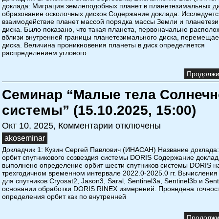
доклада: Миграция землеподобных планет в планетезимальных ди
образование осколочных дисков Содержание доклада: Исследуетс
взаимодействие планет массой порядка массы Земли и планетез
диска. Было показано, что такая планета, первоначально распол
вблизи внутренней границы планетезимального диска, перемещае
диска. Величина проникновения планеты в диск определяется
распределением углового
Продолжит
Семинар “Малые тела Солнечн
системы” (15.10.2025, 15:00)
Окт 10, 2025,
Комментарии отключены
akoseminar
Докладчик 1: Кузин Сергей Павлович (ИНАСАН) Название доклада
орбит спутникового созвездия системы DORIS Содержание доклад
выполнено определение орбит шести спутников системы DORIS н
трехгодичном временном интервале 2022.0-2025.0 гг. Вычислени
для спутников Cryosat2, Jason3, Saral, Sentinel3a, Sentinel3b и Sent
основании обработки DORIS RINEX измерений. Проведена точнос
определения орбит как по внутренней
Продолжит