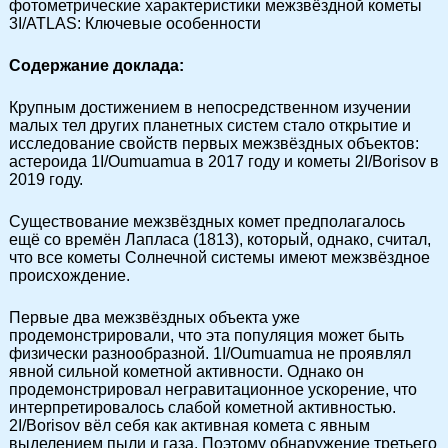
фотометрические характеристики межзвёздной кометы
3I/ATLAS: Ключевые особенности
Содержание доклада:
Крупным достижением в непосредственном изучении
малых тел других планетных систем стало открытие и
исследование свойств первых межзвёздных объектов:
астероида 1I/Oumuamua в 2017 году и кометы 2I/Borisov в
2019 году.
Существование межзвёздных комет предполагалось
ещё со времён Лапласа (1813), который, однако, считал,
что все кометы Солнечной системы имеют межзвёздное
происхождение.
Первые два межзвёздных объекта уже
продемонстрировали, что эта популяция может быть
физически разнообразной. 1I/Oumuamua не проявлял
явной сильной кометной активности. Однако он
продемонстрировал негравитационное ускорение, что
интерпретировалось слабой кометной активностью.
2I/Borisov вёл себя как активная комета с явным
выделением пыли и газа. Поэтому обнаружение третьего