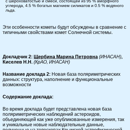
с шероховатостью и смеси, состоящей из 95 % аморфного
углерода, 4.5 % богатых магнием силикатов и 0.5 % водяного
льда.
Эти особенности кометы будут обсуждены в сравнение с
типичными свойствами комет Солнечной системы.
Докладчик 2:
Щербина Марина Петровна
(ИНАСАН)
,
Киселев
Н.Н.
(КрАО, ИНАСАН)
Название доклада 2:
Новая база поляриметрических
данных: структура, наполнение и функциональные
возможности
Содержание доклада:
Во время доклада будет представлена новая база
поляриметрических наблюдений астероидов,
объединяющей как уже опубликованные измерения, так
и уникальные новые наблюдательные данные,
полученные на телескопах Крымской астрофизической