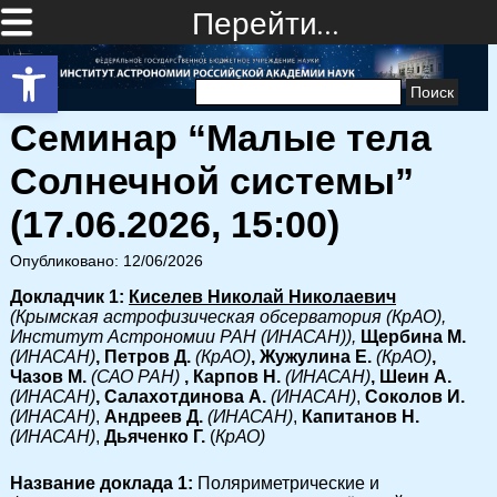
Перейти…
Открыть панель инструментов
Найти:
Семинар “Малые тела
Солнечной системы”
(17.06.2026, 15:00)
Опубликовано: 12/06/2026
Докладчик 1:
Киселев Николай Николаевич
(Крымская астрофизическая обсерватория (КрАО),
Институт Астрономии РАН (ИНАСАН)),
Щербина М.
(ИНАСАН)
, Петров Д.
(КрАО)
, Жужулина Е.
(КрАО)
,
Чазов М.
(САО РАН)
, Карпов Н.
(ИНАСАН)
, Шеин А.
(ИНАСАН)
, Салахотдинова А.
(ИНАСАН)
,
Соколов И.
(ИНАСАН)
,
Андреев Д.
(ИНАСАН)
,
Капитанов Н.
(ИНАСАН)
,
Дьяченко Г.
(
КрАО)
Название доклада 1:
Поляриметрические и