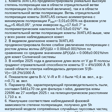
Комета 3I/ATLAS продемонстрировала уникально высокую
степень поляризации как в области отрицательной ветви
поляризации (по абсолютной величине), так и в области
положительной ветви поляризации. Ветвь отрицательной
поляризации кометы 3I/ATLAS сильно асимметрична с
минимумом поляризации P
=−3,01±0,05% на фазовом угле
min
α
=5.46±0,05°, углом инверсии α
=17.6±0.7° и
min
inv
поляриметрическим наклоном h=0.53±0.01%/°. На
положительной ветви поляризация кометы 3I/ATLAS выше, чем
у всех ранее наблюдавшихся комет.
В видимом диапазоне комета 3I/ATLAS
продемонстрировала более слабое увеличение поляризации с
ростом длины волны ∆P(λ)∆λ = 0.004±0.001%/nm по
сравнению со средним значением ∆P(λ)∆λ = 0.008±0.001%/nm
для комет Солнечной системы
В ноябре 2025 года в диапазоне длин волн от V до R полосы
градиент отражательной способности кометы S′ = 4%/1000 Å. В
синей области спектра наблюдалась депрессия S′(B–
V)=−18.2%/1000 Å.
Показатели цвета B–V, V–R и R -I были ≈0,4 зв. вел., а g–
r=0,71 зв. вел.
Параметр Afρ, характеризующий производительность пыли,
составил 5461±70 см для фильтра r-sdss, диаметра комы
22696 км 27 ноября 2025 г. на гелиоцентрическом расстоянии
1,710 а. е.
Наилучшее соответствие наблюдаемой фазовой
зависимости степени поляризации, получено для Sh
матричной модели сопряжённых случайных гауссовых частиц