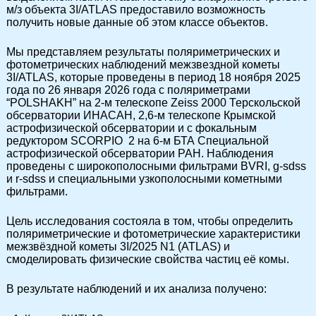
м/з объекта 3I/ATLAS предоставило возможность
получить новые данные об этом классе объектов.
Мы представляем результаты поляриметрических и
фотометрических наблюдений межзвездной кометы
3I/ATLAS, которые проведены в период 18 ноября 2025
года по 26 января 2026 года с поляриметрами
“POLSHAKH” на 2-м телескопе Zeiss 2000 Терскольской
обсерватории ИНАСАН, 2,6-м телескопе Крымской
астрофизической обсерватории и с фокальным
редуктором SCORPIO 2 на 6-м БТА Специальной
астрофизической обсерватории РАН. Наблюдения
проведены с широкополосными фильтрами ВVRI, g-sdss
и r-sdss и специальными узкополосными кометными
фильтрами.
Цель исследования состояла в том, чтобы определить
поляриметрические и фотометрические характеристики
межзвёздной кометы 3I/2025 N1 (ATLAS) и
смоделировать физические свойства частиц её комы.
В результате наблюдений и их анализа получено: