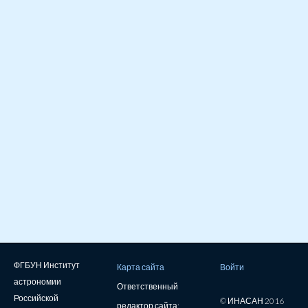
ФГБУН Институт
Карта сайта
Войти
астрономии
Ответственный
Российской
© ИНАСАН 2016
редактор сайта: