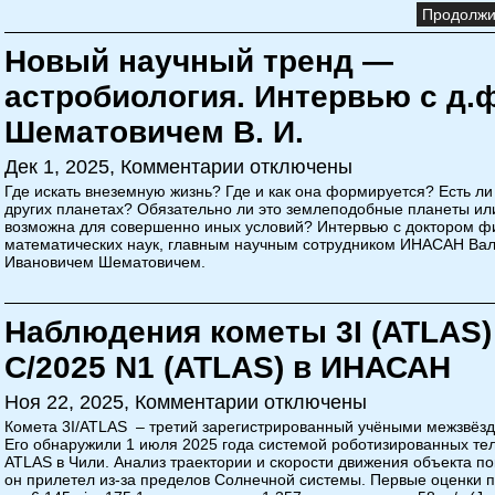
Продолжит
Новый научный тренд —
астробиология. Интервью с д.ф
Шематовичем В. И.
Дек 1, 2025,
Комментарии отключены
Где искать внеземную жизнь? Где и как она формируется? Есть ли
других планетах? Обязательно ли это землеподобные планеты ил
возможна для совершенно иных условий? Интервью с доктором ф
математических наук, главным научным сотрудником ИНАСАН Ва
Ивановичем Шематовичем.
Наблюдения кометы 3I (ATLAS)
C/2025 N1 (ATLAS) в ИНАСАН
Ноя 22, 2025,
Комментарии отключены
Комета 3I/ATLAS ‒ третий зарегистрированный учёными межзвёзд
Его обнаружили 1 июля 2025 года системой роботизированных те
ATLAS в Чили. Анализ траектории и скорости движения объекта по
он прилетел из-за пределов Солнечной системы. Первые оценки по