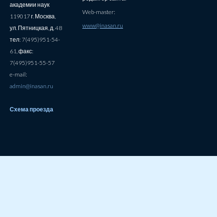
академии наук
Web-master:
119017 г. Москва,
www@inasan.ru
ул. Пятницкая, д. 48
тел: 7(495)951-54-
61, факс:
7(495)951-55-57
e-mail:
admin@inasan.ru
Схема проезда