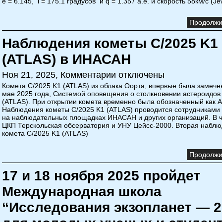
e = 6.145, i = 175.1 градусов и q = 1.357 а.е. и скорость 58км/с (Je
Продолжит
Наблюдения кометы C/2025 K1
(ATLAS) в ИНАСАН
Ноя 21, 2025,
Комментарии отключены
Комета C/2025 K1 (ATLAS) из облака Оорта, впервые была замече
мае 2025 года, Системой оповещения о столкновении астероидов
(ATLAS). При открытии комета временно была обозначенный как A
Наблюдения кометы C/2025 K1 (ATLAS) проводится сотрудникам
на наблюдательных площадках ИНАСАН и других организаций. В ч
ЦКП Терскольская обсерватория и УНУ Цейсс-2000. Вторая набл
комета C/2025 K1 (ATLAS)
Продолжит
17 и 18 ноября 2025 пройдет
Международная школа
“Исследования экзопланет — 2