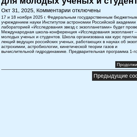
для молодых ученых и студен
Окт 31, 2025,
Комментарии отключены
17 и 18 ноября 2025 г. Федеральным государственным бюджетны
учреждением науки Институтом астрономии Российской академии 
лабораторией «Исследования звезд с экзопланетами» будет пров
Международная школа-конференция «Исследования экзопланет –
молодых ученых и студентов. Школа организована как курс пригл
лекций ведущих российских ученых, работающих в науках об экзо
астрохимии, астробиологии, кинетической теории газов и
вычислительной гидродинамике. Предварительная программа 1-г
Продолжит
Предыдущие соо