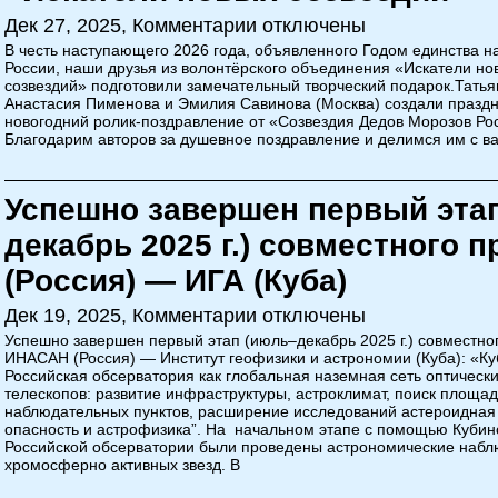
Дек 27, 2025,
Комментарии отключены
В честь наступающего 2026 года, объявленного Годом единства н
России, наши друзья из волонтёрского объединения «Искатели но
созвездий» подготовили замечательный творческий подарок.Татья
Анастасия Пименова и Эмилия Савинова (Москва) создали празд
новогодний ролик-поздравление от «Созвездия Дедов Морозов Ро
Благодарим авторов за душевное поздравление и делимся им с в
Успешно завершен первый эта
декабрь 2025 г.) совместного 
(Россия) — ИГА (Куба)
Дек 19, 2025,
Комментарии отключены
Успешно завершен первый этап (июль–декабрь 2025 г.) совместно
ИНАСАН (Россия) — Институт геофизики и астрономии (Куба): «К
Российская обсерватория как глобальная наземная сеть оптическ
телескопов: развитие инфраструктуры, астроклимат, поиск площа
наблюдательных пунктов, расширение исследований астероидная
опасность и астрофизика”. На начальном этапе с помощью Куби
Российской обсерватории были проведены астрономические набл
хромосферно активных звезд. В