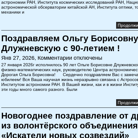
астрономии РАН, Института космических исследований РАН, Наци
астрономической обсерватории китайской АН, Института оптики, т
механики и
Продолжит
Поздравляем Ольгу Борисовн
Длужневскую с 90-летием !
Янв 27, 2026,
Комментарии отключены
27 января 2026г исполнилось 90 лет Ольге Борисовне Длужневско
физико-математических наук, руководителю Центра астрономичес
Дорогая Ольга Борисовна! Сердечно поздравляем Вас с замеч
юбилеем! Вся Ваша научная жизнь неразрывно связана с Астросо
Институтом астрономии РАН. В Вашей жизни, как и в жизни Инстит
эти годы много самого разного. Были
Продолжит
Новогоднее поздравление от д
из волонтёрского объединения
«Искатели новых созвездий»