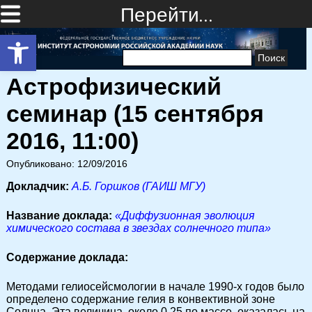
Перейти…
Открыть панель инструментов
Найти:
Астрофизический
семинар (15 сентября
2016, 11:00)
Опубликовано: 12/09/2016
Докладчик:
А.Б.
Горшков (ГАИШ МГУ)
Название доклада:
«Диффузионная эволюция
химического состава в звездах солнечного типа»
Cодержание доклада:
Методами гелиосейсмологии в начале 1990-х годов было
определено содержание гелия в конвективной зоне
Солнца. Эта величина, около 0.25 по массе, оказалась на