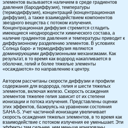
элементов вызывается наличием в среде градиентов
давления (бародиффузия), температуры
(термодиффузия), концентраций (концентрационная
диффузия), а также взаимодействием компонентов
звездного вещества с потоком излучения.
Концентрационная диффузия стремится сгладить
имеющиеся неоднородности химического состава, а
наличие градиентов давления и температуры приводит к
диффузионному разделению элементов. В условиях
Солнца баро- и термодиффузия являются
доминирующими диффузионными механизмами. Как
результат, в то время как водород накапливается в
оболочке, гелий и более тяжелые элементы
«осаждаются» по направлению к центру.
Автором рассчитаны скорости диффузии и профили
содержания для водорода, гелия и шести тяжелых
элементов, включая железо. Скорость осаждения
элементов тяжелее гелия зависит от их степени
ионизации и потока излучения. Представлены оценки
этих эффектов, базируясь на уравнении состояния
SAHA-S. Учет частичной ионизации увеличивает
скорость осаждения тяжелых элементов, в то время как
взаимодействие с потоком излучения ее уменьшает. Эти
эффекты тем сильнее, чем меньше ионизованы