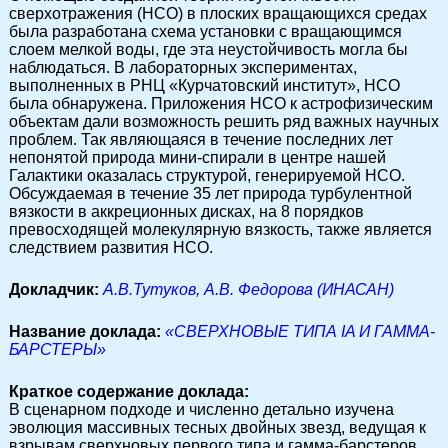
сверхотражения (НСО) в плоских вращающихся средах
была разработана схема установки с вращающимся
слоем мелкой воды, где эта неустойчивость могла бы
наблюдаться. В лабораторных экспериментах,
выполненных в РНЦ «Курчатовский институт», НСО
была обнаружена. Приложения НСО к астрофизическим
объектам дали возможность решить ряд важных научных
проблем. Так являющаяся в течение последних лет
непонятой природа мини-спирали в центре нашей
Галактики оказалась структурой, генерируемой НСО.
Обсуждаемая в течение 35 лет природа турбулентной
вязкости в аккреционных дисках, на 8 порядков
превосходящей молекулярную вязкость, также является
следствием развития НСО.
Докладчик:
А.В.Тутуков, А.В. Федорова (ИНАСАН)
Название доклада:
«СВЕРХНОВЫЕ ТИПА IA И ГАММА-
БАРСТЕРЫ»
Краткое содержание доклада:
В сценарном подходе и численно детально изучена
эволюция массивных тесных двойных звезд, ведущая к
взрывам сверхновых первого типа и гамма-барстеров.