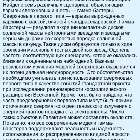
Найдено семь различных сценариев, объясняющих
взрывы сверхновых и шесть — гамма-бастеры.
Сверхновые первого типа — взрывы вырожденных
карликов с массой, близкой к чандрасекаровской. Гамма-
барстеры — результат аккреции компактных дисков
солнечной массы нейтронными звездами и звездными
черными дырами со скоростью порядка солнечной
массы в секунду. Такие диски образуются только в ходе
эволюции массивных тесных двойных звезд. Оценены
частоты соответствующих сценариев, которые оказались
близкими к оцененным из наблюдений. Важным
результатом изучения моделей сверхновых оказывается
их потенциальная неоднородность. Это обстоятельство
необходимо учитывать при использовании сверхновых
первого типа в качестве событий стандартной яркости
при исследовании равномерности космологического
расширения Вселенной. Кроме того, было найдено, что
часть предсверхновых первого типа могут быть яркими
источниками сверхмягкого рентгеновского излучения с
энергией квантов порядка ста электронвольт. Число
таких объектов в Галактике может составлять около ста.
Показано, что все современные модели гамма-
барстеров поддерживают реальность и надежность
использования их распределения по видимой яркости
для восстановления истории звездообразования во