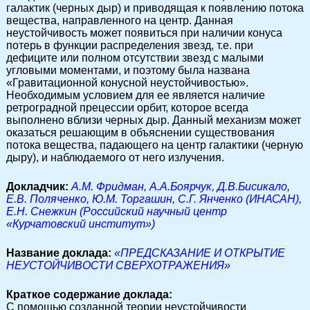
галактик (черных дыр) и приводящая к появлению потока
вещества, направленного на центр. Данная
неустойчивость может появиться при наличии конуса
потерь в функции распределения звезд, т.е. при
дефиците или полном отсутствии звезд с малыми
угловыми моментами, и поэтому была названа
«Гравитационной конусной неустойчивостью».
Необходимым условием для ее является наличие
ретроградной прецессии орбит, которое всегда
выполнено вблизи черных дыр. Данный механизм может
оказаться решающим в объяснении существования
потока вещества, падающего на центр галактики (черную
дыру), и наблюдаемого от него излучения.
Докладчик:
А.М. Фридман, А.А.Боярчук, Д.В.Бисикало,
Е.В. Поляченко, Ю.М. Торгашин, С.Г. Янченко (ИНАСАН),
Е.Н. Снежкин (Российский научный центр
«Курчатовский институт»)
Название доклада:
«ПРЕДСКАЗАНИЕ И ОТКРЫТИЕ
НЕУСТОЙЧИВОСТИ СВЕРХОТРАЖЕНИЯ»
Краткое содержание доклада:
С помощью созданной теории неустойчивости