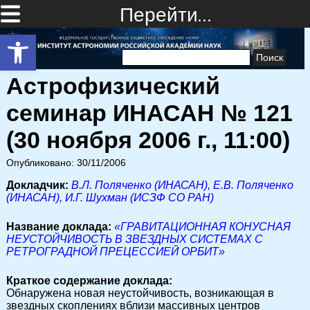
Перейти…
Открыть панель инструментов
Найти:
Астрофизический
семинар ИНАСАН № 121
(30 ноября 2006 г., 11:00)
Опубликовано: 30/11/2006
Докладчик:
В.Л. Поляченко (ИНАСАН), Е.В. Поляченко
(ИНАСАН), И.Г. Шухман (ИСЗФ СО РАН)
Название доклада:
«ГРАВИТАЦИОННАЯ КОНУСНАЯ
НЕУСТОЙЧИВОСТЬ В ЗВЕЗДНЫХ СИСТЕМАХ С
РЕТРОГРАДНОЙ ПРЕЦЕССИЕЙ ОРБИТ»
Краткое содержание доклада:
Обнаружена новая неустойчивость, возникающая в
звездных скоплениях вблизи массивных центров