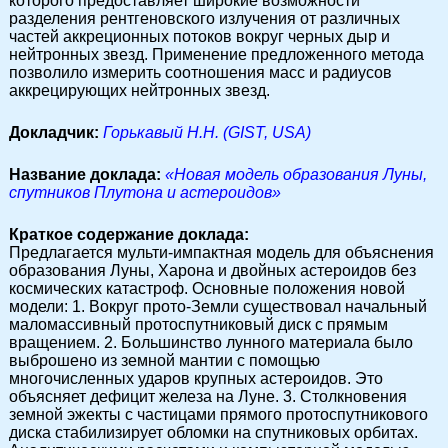
которого предоставляет широкие возможности
разделения рентгеновского излучения от различных
частей аккреционных потоков вокруг черных дыр и
нейтронных звезд. Применение предложенного метода
позволило измерить соотношения масс и радиусов
аккрецирующих нейтронных звезд.
Докладчик:
Горькавый Н.Н. (GIST, USA)
Название доклада:
«Новая модель образования Луны,
спутников Плутона и астероидов»
Краткое содержание доклада:
Предлагается мульти-импактная модель для объяснения
образования Луны, Харона и двойных астероидов без
космических катастроф. Основные положения новой
модели: 1. Вокруг прото-Земли существовал начальный
маломассивный протоспутниковый диск с прямым
вращением. 2. Большинство лунного материала было
выброшено из земной мантии с помощью
многочисленных ударов крупных астероидов. Это
объясняет дефицит железа на Луне. 3. Столкновения
земной эжекты с частицами прямого протоспутникового
диска стабилизирует обломки на спутниковых орбитах.