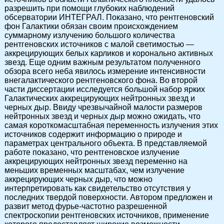
разрешить при помощи глубоких наблюдений
обсерватории ИНТЕГРАЛ. Показано, что рентгеновский
фон Галактики обязан своим происхождением
суммарному излучению большого количества
рентгеновских источников с малой светимостью —
аккрецирующих белых карликов и коронально активных
звезд. Еще одним важным результатом полученного
обзора всего неба явилось измерение интенсивности
внегалактического рентгеновского фона. Во второй
части диссертации исследуется большой набор ярких
Галактических аккрецирующих нейтронных звезд и
черных дыр. Ввиду чрезвычайной малости размеров
нейтронных звезд и черных дыр можно ожидать, что
самая короткомасштабная переменность излучения этих
источников содержит информацию о природе и
параметрах центрального объекта. В представляемой
работе показано, что рентгеновское излучение
аккрецирующих нейтронных звезд переменно на
меньших временных масштабах, чем излучение
аккрецирующих черных дыр, что можно
интерпретировать как свидетельство отсутствия у
последних твердой поверхности. Автором предложен и
развит метод фурье-частотно разрешенной
спектроскопии рентгеновских источников, применение