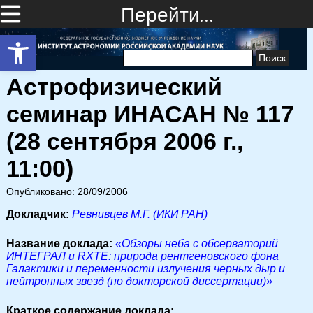
Перейти…
Открыть панель инструментов
Найти:
Астрофизический
семинар ИНАСАН № 117
(28 сентября 2006 г.,
11:00)
Опубликовано: 28/09/2006
Докладчик:
Ревнивцев М.Г. (ИКИ РАН)
Название доклада:
«Обзоры неба с обсерваторий
ИНТЕГРАЛ и RXTE: природа рентгеновского фона
Галактики и переменности излучения черных дыр и
нейтронных звезд (по докторской диссертации)»
Краткое содержание доклада: