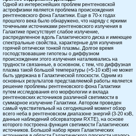
Одной из интереснейших проблем рентгеновской
астрофизики является проблема происхождения
рентгеновского фона Галактики. Еще в 70-х годах
прошлого века было обнаружено, что наряду с яркими
точечными источниками рентгеновского излучения в
Галактике присутствует слабое излучение,
распределенное вдоль Галактического диска и имеющее
спектральные свойства, характерные для излучения
горячей оптически тонкой плазмы. Долгое время
господствовавшие гипотезы о диффузном
происхождении этого излучения наталкивались на
трудности связанные, в основном, с тем, что диффузная
плазма такой большой температуры (>5-10 кэВ) не может
быть удержана в Галактической плоскости. Одним из
основных результатов представляемой работы является
решение проблемы рентгеновского фона Галактики
путем исследования его морфологии и вклада
рентгеновских источников различной светимости в
суммарное излучение Галактики. Автором проведен
самый чувствительный на сегодняшний момент обзор
всего неба в рентгеновском диапазоне энергий (3-20 кэВ,
данные наблюдений обсерватории RXTE), на основе
которого построена функция светимости Галактических
источников. Большой набор ярких Галактических
источников в области Галактического плоскости удалось