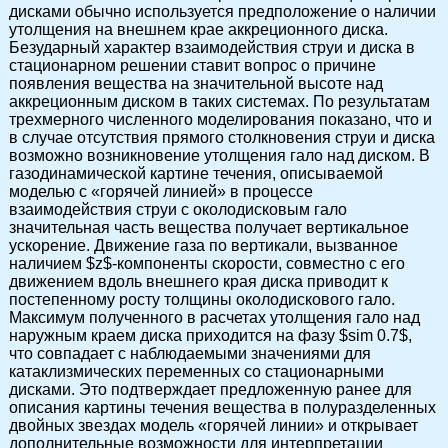
дисками обычно используется предположение о наличии
утолщения на внешнем крае аккреционного диска.
Безударный характер взаимодействия струи и диска в
стационарном решении ставит вопрос о причине
появления вещества на значительной высоте над
аккреционным диском в таких системах. По результатам
трехмерного численного моделирования показано, что и
в случае отсутствия прямого столкновения струи и диска
возможно возникновение утолщения гало над диском. В
газодинамической картине течения, описываемой
моделью с «горячей линией» в процессе
взаимодействия струи с околодисковым гало
значительная часть вещества получает вертикальное
ускорение. Движение газа по вертикали, вызванное
наличием $z$-компоненты скорости, совместно с его
движением вдоль внешнего края диска приводит к
постепенному росту толщины околодискового гало.
Максимум полученного в расчетах утолщения гало над
наружным краем диска приходится на фазу $sim 0.7$,
что совпадает с наблюдаемыми значениями для
катаклизмических переменных со стационарными
дисками. Это подтверждает предложенную ранее для
описания картины течения вещества в полуразделенных
двойных звездах модель «горячей линии» и открывает
дополнительные возможности для интерпретации