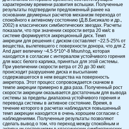
характерному времени развития вспышки. Полученные
результаты подтвердили предложенный ранее на
основании двумерных расчетов механизм перехода от
спокойного к активному состоянию (Д.В.Бисикало и др.,
2002) в классических симбиотических звездах. Расчеты
показали, что при значении скорости ветра 20 км/c в
системе формируется аккреционный диск. Темп
аккреции для решения с диском составляет ~22.5-25% от
вещества, вылетевшего с поверхности донора, что для Z
And дает величину ~4.5-5*10^-8 Msun/год, которая
находится в согласии с интервалом устойчивого горения
для масс белого карлика, принятых для этой системы.
При увеличении скорости ветра от 20 до 30 км/c
происходит разрушение диска и высыпание
содержавшегося в нем вещества на поверхность
аккретора. Этот процесс сопровождается скачком в
темпе аккреции примерно в два раза. Полученный рост
скорости аккреции оказывается достаточным для вывода
системы за пределы диапазона устойчивого горения и
перевода системы в активное состояние. Время, в
течение которого в расчетах наблюдался повышенный
темп аккреции находится в очень хорошем согласии с
наблюдениями. Полученные результаты позволяют
сделать вывод о том, что переход между спокойным и
активным состояниями в классических симбиотических