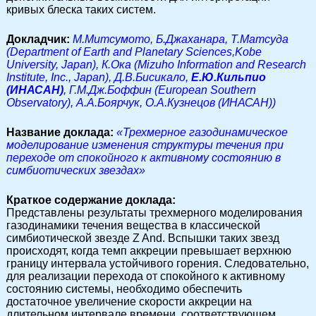
кривых блеска таких систем.
Докладчик:
M.Митсумото, Б.Джаханара, Т.Матсуда
(Department of Earth and Planetary Sciences,Kobe
University, Japan), К.Ока (Mizuho Information and Research
Institute, Inc., Japan), Д.В.Бисикало,
Е.Ю.Кильпио
(ИНАСАН)
, Г.М.Дж.Боффин (European Southern
Observatory), А.А.Боярчук, О.А.Кузнецов (ИНАСАН))
Название доклада:
«Трехмерное газодинамическое
моделирование изменения структуры течения при
переходе от спокойного к активному состоянию в
симбиотических звездах»
Краткое содержание доклада:
Представлены результаты трехмерного моделирования
газодинамики течения вещества в классической
симбиотической звезде Z And. Вспышки таких звезд
происходят, когда темп аккреции превышает верхнюю
границу интервала устойчивого горения. Следовательно,
для реализации перехода от спокойного к активному
состоянию системы, необходимо обеспечить
достаточное увеличение скорости аккреции на
длительном интервале времени, соответствующем