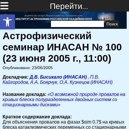
Перейти…
Открыть панель инструментов
Найти:
Астрофизический
семинар ИНАСАН № 100
(23 июня 2005 г., 11:00)
Опубликовано: 23/06/2005
Докладчик:
Д.В. Бисикало (ИНАСАН)
, П.В.
Кайгородов, А.А. Боярчук, О.А. Кузнецов (ИНАСАН)
Название доклада:
«О возможной природе провалов на
кривых блеска полуразделенных двойных систем со
стационарными дисками»
Краткое содержание доклада:
Для объяснения провалов на фазах $sim 0.7$ на кривых
блеска катаклизмических переменных со стационарными