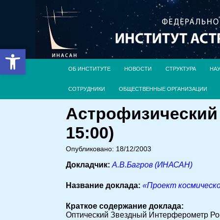
Открыть панель инструментов
ОБ ИНСТИТУТЕ
НОВОСТИ
СТРУКТУРА
НА
СОТРУДНИКИ
ОБЩЕСТВЕННЫЕ ОРГАНИЗАЦИИ
Астрофизический 
15:00)
Опубликовано: 18/12/2003
Докладчик:
А.В.Багров (ИНАСАН)
Название доклада:
«Проект космическ
Краткое содержание доклада:
Оптический Звездный Интерферометр Рос