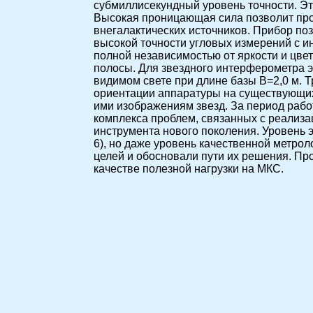
субмиллисекундный уровень точности. Эт
Высокая проницающая сила позволит про
внегалактических источников. Прибор по
высокой точности угловых измерений с 
полной независимостью от яркости и цве
полосы. Для звездного интерферометра эт
видимом свете при длине базы В=2,0 м. 
ориентации аппаратуры на существующи
ими изображениям звезд. За период раб
комплекса проблем, связанных с реализа
инструмента нового поколения. Уровень э
6), но даже уровень качественной метро
целей и обосновали пути их решения. Пр
качестве полезной нагрузки на МКС.