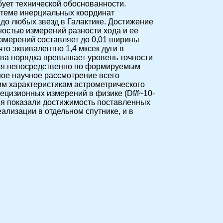
бует технической обоснованности.
стеме инерциальных координат
до любых звезд в Галактике. Достижение
остью измерений разности хода и ее
измерений составляет до 0,01 ширины
то эквивалентно 1,4 мксек дуги в
два порядка превышает уровень точности
ься непосредственно по формируемым
ое научное рассмотрение всего
им характеристикам астрометрического
ецизионных измерений в физике (Df/f~10-
ния показали достижимость поставленных
ализации в отдельном спутнике, и в