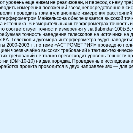
от уровень еще никем не реализован, и переход к нему тре
водить измерения положений звезд непосредственно в си
зволит проводить триангуляционные измерения расстояний 
интерферометром Майкельсона обеспечивается высокой точн
та источника. В измерительных интерферометрах точность 
о соответствует точности измерения угла (labmda~100)xВ, ч
Требуемая точность наведения телескопов на источники на 
х КА. Телескопы дугомера-интерферометра будут наводит
оты 2000-2003 гг. по теме «АСТРОМЕТРИЯ» проведено полн
цией чрезвычайно высоких требований к тактико-техническ
тих требований не только превосходит уровень точности пр
логии (Df/f~10-10) на два порядка. Проведенные исследова
оработка проекта проводится в двух направлениях — для ре