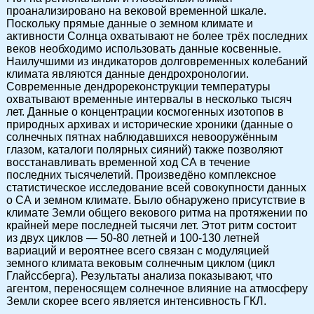
проанализировано на вековой временной шкале.
Поскольку прямые данные о земном климате и
активности Солнца охватывают не более трёх последних
веков необходимо использовать данные косвенные.
Наилучшими из индикаторов долговременных колебаний
климата являются данные дендрохронологии.
Современные дендрореконструкции температуры
охватывают временные интервалы в несколько тысяч
лет. Данные о концентрации космогенных изотопов в
природных архивах и исторические хроники (данные о
солнечных пятнах наблюдавшихся невооружённым
глазом, каталоги полярных сияний) также позволяют
восстанавливать временной ход СА в течение
последних тысячелетий. Произведёно комплексное
статистическое исследование всей совокупности данных
о СА и земном климате. Было обнаружено присутствие в
климате Земли общего векового ритма на протяжении по
крайней мере последней тысячи лет. Этот ритм состоит
из двух циклов — 50-80 летней и 100-130 летней
вариаций и вероятнее всего связан с модуляцией
земного климата вековым солнечным циклом (цикл
Глайссберга). Результаты анализа показывают, что
агентом, переносящем солнечное влияние на атмосферу
Земли скорее всего является интенсивность ГКЛ.