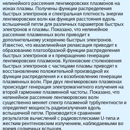
нелинейного рассеяния ленгмюровских плазмонов на
ионах плазмы. Получены функции распределения
быстрых электронов и спектральная плотность энергии
ленгмюровских волн как функция расстояния вдоль
вспышечной петли для различных параметров быстрых
электронов и плазмы. Показано, что нелинейное
рассеяние плазменных волн приводит к
дополнительному ускорению быстрых электронов.
Известно, что квазилинейная релаксация приводит к
образованию платообразной функции распределения
быстрых электронов и к прекращению генерации
ленгмюровских плазмонов. Кулоновские столкновения
быстрых электронов с частицами плазмы приводят к
восстановлению положительной производной их
функции распределения и к возобновлению генерации
плазменных волн. При двух ленгмюровских плазмонах
происходит генерация электромагнитного излучения на
второй гармонике плазменной частоты. Показано, что
нелинейное рассеяние ленгмюровских волн
существенно меняет спектр плазменой турбулентности и
определяет мощность радиоизлучения вдоль
вспышечной петли. Производится сравнение
результатов вычислений с радиовсплесками U-типа и
жестким рентгеновским излучением, наблюдаемыми во
время солнечных вспышек.