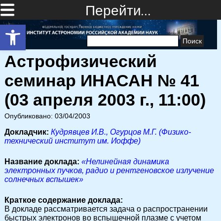
Перейти…
Открыть панель инструментов
Найти:
Астрофизический
семинар ИНАСАН № 41
(03 апреля 2003 г., 11:00)
Опубликовано: 03/04/2003
Докладчик:
Кудрявцев И.В., Огурцов М.Г. (Физико-
технический институт им. Иоффе)
Название доклада:
«Нелинейная динамика
электронных пучков, радио и рентгеновское излучение
солнечных вспышек»
Краткое содержание доклада:
В докладе рассматривается задача о распространении
быстрых электронов во вспышечной плазме с учетом