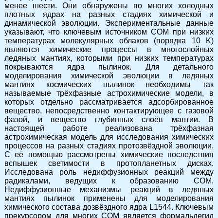
менее шести. Они обнаружены во многих холодных
плотных ядрах на разных стадиях химической и
динамической эволюции. Экспериментальные данные
указывают, что ключевым источником СОМ при низких
температурах молекулярных облаков (порядка 10 K)
являются химические процессы в многослойных
ледяных мантиях, которыми при низких температурах
покрываются ядра пылинок. Для детального
моделирования химической эволюции в ледяных
мантиях космических пылинок необходимы так
называемые трёхфазные астрохимические модели, в
которых отдельно рассматривается адсорбированное
вещество, непосредственно контактирующее с газовой
фазой, и вещество глубинных слоёв мантии. В
настоящей работе реализована трёхфазная
астрохимическая модель для исследования химических
процессов на разных стадиях протозвёздной эволюции.
С её помощью рассмотрены химические последствия
вспышек светимости в протопланетных дисках.
Исследована роль недиффузионных реакций между
радикалами, ведущих к образованию СОМ.
Недиффузионные механизмы реакций в ледяных
мантиях пылинок применены для моделирования
химического состава дозвёздного ядра L1544. Ключевым
прекурсором для многих СОМ является формальдегид