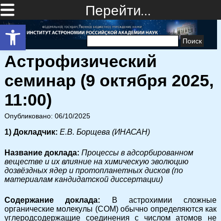
Перейти…
Открыть панель инструментов
Найти:
Астрофизический
семинар (9 октября 2025,
11:00)
Опубликовано: 06/10/2025
1) Докладчик:
Е.В. Борщева (ИНАСАН)
Название доклада:
Процессы в адсорбированном
веществе и их влияние на химическую эволюцию
дозвёздных ядер и протопланетных дисков (по
материалам кандидатской диссертации)
Содержание доклада:
В астрохимии сложные
органические молекулы (СОМ) обычно определяются как
углеродсодержащие соединения с числом атомов не